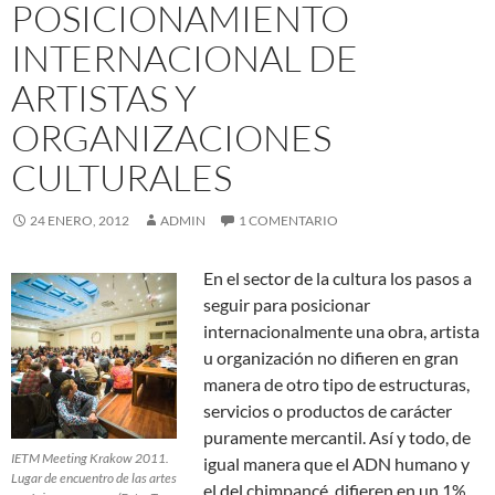
POSICIONAMIENTO
INTERNACIONAL DE
ARTISTAS Y
ORGANIZACIONES
CULTURALES
24 ENERO, 2012
ADMIN
1 COMENTARIO
En el sector de la cultura los pasos a
seguir para posicionar
internacionalmente una obra, artista
u organización no difieren en gran
manera de otro tipo de estructuras,
servicios o productos de carácter
puramente mercantil. Así y todo, de
IETM Meeting Krakow 2011.
igual manera que el ADN humano y
Lugar de encuentro de las artes
el del chimpancé, difieren en un 1%,