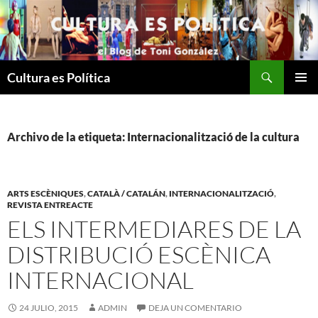
Saltar
al
contenido
Buscar
Cultura es Política
MENÚ
PRINCI
Archivo de la etiqueta: Internacionalització de la cultura
ARTS ESCÈNIQUES
,
CATALÀ / CATALÁN
,
INTERNACIONALITZACIÓ
,
REVISTA ENTREACTE
ELS INTERMEDIARES DE LA
DISTRIBUCIÓ ESCÈNICA
INTERNACIONAL
24 JULIO, 2015
ADMIN
DEJA UN COMENTARIO