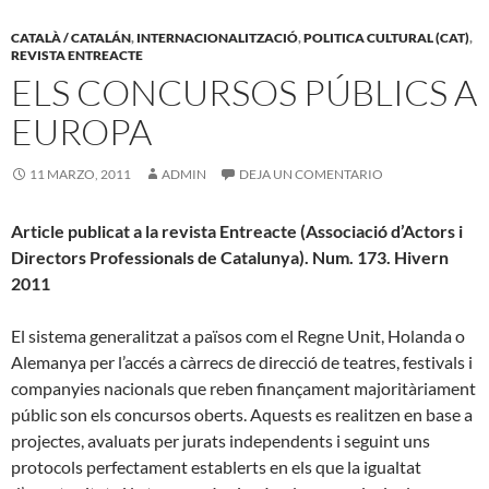
CATALÀ / CATALÁN
,
INTERNACIONALITZACIÓ
,
POLITICA CULTURAL (CAT)
,
REVISTA ENTREACTE
ELS CONCURSOS PÚBLICS A
EUROPA
11 MARZO, 2011
ADMIN
DEJA UN COMENTARIO
Article publicat a la revista Entreacte (Associació d’Actors i
Directors Professionals de Catalunya). Num. 173. Hivern
2011
El sistema generalitzat a països com el Regne Unit, Holanda o
Alemanya per l’accés a càrrecs de direcció de teatres, festivals i
companyies nacionals que reben finançament majoritàriament
públic son els concursos oberts. Aquests es realitzen en base a
projectes, avaluats per jurats independents i seguint uns
protocols perfectament establerts en els que la igualtat