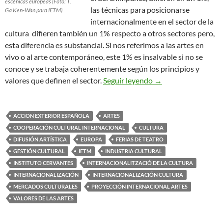
escénicas europeas (Foto: T.
las técnicas para posicionarse
Ga Ken-Wan para IETM)
internacionalmente en el sector de la
cultura difieren también un 1% respecto a otros sectores pero,
esta diferencia es substancial. Si nos referimos a las artes en
vivo o al arte contemporáneo, este 1% es insalvable si no se
conoce y se trabaja coherentemente según los principios y
Posicionamiento Int
valores que definen el sector.
Seguir leyendo
→
ACCION EXTERIOR ESPAÑOLA
ARTES
COOPERACIÓN CULTURAL INTERNACIONAL
CULTURA
DIFUSIÓN ARTÍSTICA
EUROPA
FERIAS DE TEATRO
GESTIÓN CULTURAL
IETM
INDUSTRIA CULTURAL
INSTITUTO CERVANTES
INTERNACIONALITZACIÓ DE LA CULTURA
INTERNACIONALIZACIÓN
INTERNACIONALIZACIÓN CULTURA
MERCADOS CULTURALES
PROYECCIÓN INTERNACIONAL ARTES
VALORES DE LAS ARTES