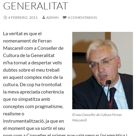
GENERALITAT
4 FEBRERO, 2011
ADMIN
4 COMENTARIOS
La veritat es que el
nomenament de Ferran
Mascarell com a Conseller de
Cultura de la Generalitat
m’ha tornat a despertar vells
dubtes sobre el meu treball
en aquest complex món de la
cultura. De cop ha trontollat
la meva apreciada coherència
que no simpatitza amb
conceptes com pragmatisme,
realisme o
El nou Conseller de Cultura Ferran
instrumentalització, ja que en
Mascarell
el moment que va sortir el seu
nom com a Conseller el primer que vaig pensar (pragmàtica i