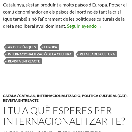
Catalunya, s’estan produint a molts països d’Europa. Potser el
comú denominador en els països del nord no és tant la crisi
(que també) sinó l’aflorament de les polítiques culturals de la
Les Retallades De
dreta neoliberal avui dominant.
Seguir leyendo
→
ARTS ESCÈNIQUES
EUROPA
INTERNACIONALITZACIÓ DE LA CULTURA
RETALLADES CULTURA
REVISTA ENTREACTE
CATALÀ / CATALÁN
,
INTERNACIONALITZACIÓ
,
POLITICA CULTURAL (CAT)
,
REVISTA ENTREACTE
I TU A QUÈ ESPERES PER
INTERNACIONALITZAR-TE?