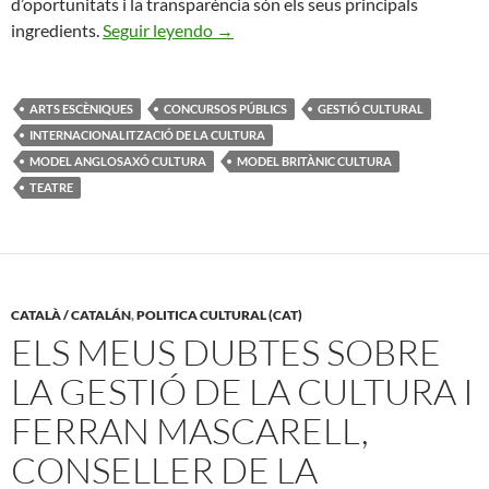
d’oportunitats i la transparència són els seus principals
Els concursos públics a Europa
ingredients.
Seguir leyendo
→
ARTS ESCÈNIQUES
CONCURSOS PÚBLICS
GESTIÓ CULTURAL
INTERNACIONALITZACIÓ DE LA CULTURA
MODEL ANGLOSAXÓ CULTURA
MODEL BRITÀNIC CULTURA
TEATRE
CATALÀ / CATALÁN
,
POLITICA CULTURAL (CAT)
ELS MEUS DUBTES SOBRE
LA GESTIÓ DE LA CULTURA I
FERRAN MASCARELL,
CONSELLER DE LA