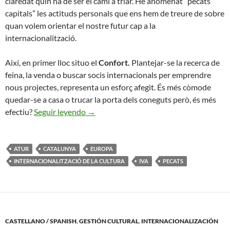
claredat quin ha de ser el camí a triar. He anomenat “pecats
capitals” les actituds personals que ens hem de treure de sobre
quan volem orientar el nostre futur cap a la
internacionalització.
Així, en primer lloc situo el
Confort.
Plantejar-se la recerca de
feina, la venda o buscar socis internacionals per emprendre
nous projectes, representa un esforç afegit. És més còmode
quedar-se a casa o trucar la porta dels coneguts però, és més
Els 7 Pecats Capitals de la Internacionali
efectiu?
Seguir leyendo
→
ATUR
CATALUNYA
EUROPA
INTERNACIONALITZACIÓ DE LA CULTURA
IVA
PECATS
CASTELLANO / SPANISH
,
GESTIÓN CULTURAL
,
INTERNACIONALIZACIÓN