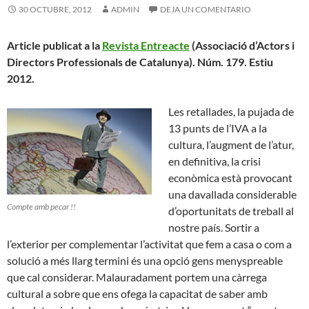
30 OCTUBRE, 2012
ADMIN
DEJA UN COMENTARIO
Article publicat a la
Revista Entreacte
(Associació d’Actors i
Directors Professionals de Catalunya). Núm. 179. Estiu
2012.
Les retallades, la pujada de
13 punts de l’IVA a la
cultura, l’augment de l’atur,
en definitiva, la crisi
econòmica està provocant
una davallada considerable
Compte amb pecar !!
d’oportunitats de treball al
nostre país. Sortir a
l’exterior per complementar l’activitat que fem a casa o com a
solució a més llarg termini és una opció gens menyspreable
que cal considerar. Malauradament portem una càrrega
cultural a sobre que ens ofega la capacitat de saber amb