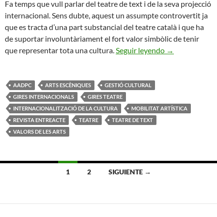
Fa temps que vull parlar del teatre de text i de la seva projecció
internacional. Sens dubte, aquest un assumpte controvertit ja
que es tracta d’una part substancial del teatre català i que ha
de suportar involuntàriament el fort valor simbòlic de tenir
Les gires intern
que representar tota una cultura.
Seguir leyendo
→
AADPC
ARTS ESCÈNIQUES
GESTIÓ CULTURAL
GIRES INTERNACIONALS
GIRES TEATRE
INTERNACIONALITZACIÓ DE LA CULTURA
MOBILITAT ARTÍSTICA
REVISTA ENTREACTE
TEATRE
TEATRE DE TEXT
VALORS DE LES ARTS
Ir
1
2
SIGUIENTE →
a
las