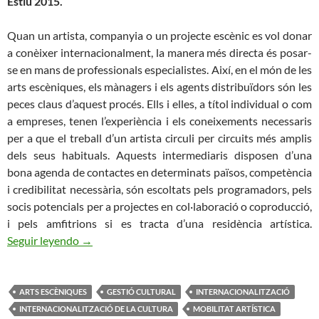
Estiu 2015.
Quan un artista, companyia o un projecte escènic es vol donar
a conèixer internacionalment, la manera més directa és posar-
se en mans de professionals especialistes. Així, en el món de les
arts escèniques, els mànagers i els agents distribuïdors són les
peces claus d’aquest procés. Ells i elles, a títol individual o com
a empreses, tenen l’experiència i els coneixements necessaris
per a que el treball d’un artista circuli per circuits més amplis
dels seus habituals. Aquests intermediaris disposen d’una
bona agenda de contactes en determinats països, competència
i credibilitat necessària, són escoltats pels programadors, pels
socis potencials per a projectes en col·laboració o coproducció,
i pels amfitrions si es tracta d’una residència artística.
ELS INTERMEDIARES DE LA DISTRIBUCIÓ ES
Seguir leyendo
→
ARTS ESCÈNIQUES
GESTIÓ CULTURAL
INTERNACIONALITZACIÓ
INTERNACIONALITZACIÓ DE LA CULTURA
MOBILITAT ARTÍSTICA