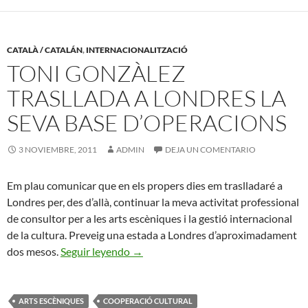
CATALÀ / CATALÁN
,
INTERNACIONALITZACIÓ
TONI GONZÀLEZ
TRASLLADA A LONDRES LA
SEVA BASE D’OPERACIONS
3 NOVIEMBRE, 2011
ADMIN
DEJA UN COMENTARIO
Em plau comunicar que en els propers dies em traslladaré a
Londres per, des d’allà, continuar la meva activitat professional
de consultor per a les arts escèniques i la gestió internacional
de la cultura. Preveig una estada a Londres d’aproximadament
Toni Gonzàlez Trasllada a Londres la
dos mesos.
Seguir leyendo
→
ARTS ESCÈNIQUES
COOPERACIÓ CULTURAL