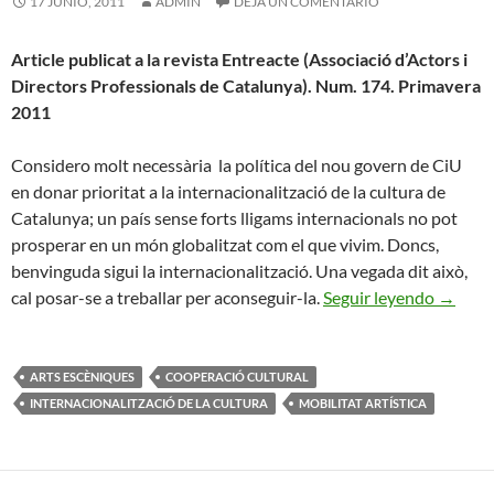
17 JUNIO, 2011
ADMIN
DEJA UN COMENTARIO
Article publicat a la revista Entreacte (Associació d’Actors i
Directors Professionals de Catalunya). Num. 174. Primavera
2011
Considero molt necessària la política del nou govern de CiU
en donar prioritat a la internacionalització de la cultura de
Catalunya; un país sense forts lligams internacionals no pot
prosperar en un món globalitzat com el que vivim. Doncs,
benvinguda sigui la internacionalització. Una vegada dit això,
I tu a 
cal posar-se a treballar per aconseguir-la.
Seguir leyendo
→
ARTS ESCÈNIQUES
COOPERACIÓ CULTURAL
INTERNACIONALITZACIÓ DE LA CULTURA
MOBILITAT ARTÍSTICA