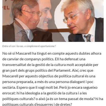
Entre el cor i la rao, o simplement oportunisme?
No sé si Mascarell ha tingut en compte aquests dubtes alhora
de canviar de companys polítics. Ell ha defensat una
transversalitat de la gestió de la cultura molt acceptable per
gran part dels grups polítics del Parlament. Així, crec que
Mascarell per aquests objectius de política cultural és una
persona preparada, a més és una persona dialogant i poc
sectària. Espero que li vagi molt bé. Però jo encara segueixo
enrocat: hi ha ideologia a la gestió de la cultura i a les
polítiques culturals? o això ja és un tema passat de moda? hi ha
polítiques culturals d’esquerres i de dretes?