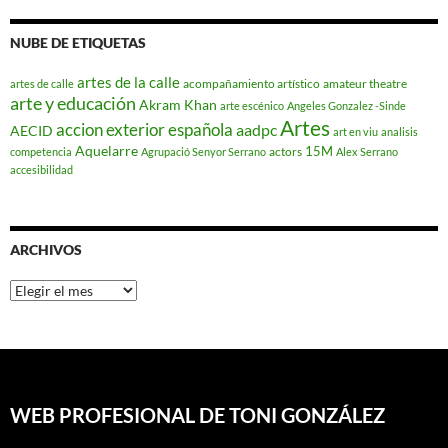
NUBE DE ETIQUETAS
artes de la calle
acompañamiento artístico
amateur theatre
artes de calle
arte y educación
Akram Khan
arte escénico
Angeles Gonzalez -Sinde
Artes
accion exterior española
aadpc
AECID
art en viu
analisis
Aquelarre
15M
actors
competencia
Agrupació Senyor Serrano
Alex Serrano
accesibilidad
ARCHIVOS
Archivos
WEB PROFESIONAL DE TONI GONZÁLEZ