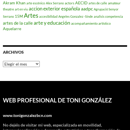
Akram Khan
AECID
actors
amateur
arte escénico
Alex Serrano
artes de calle
accion exterior española
aadpc
theatre
art en viu
Agrupació Senyor
Artes
15M
Serrano
accesibilidad
Angeles Gonzalez -Sinde
analisis competencia
arte y educación
artes de la calle
acompañamiento artístico
Aquelarre
ARCHIVOS
Archivos
WEB PROFESIONAL DE TONI GONZÁLEZ
www.tonigonzalezbcn.com
No dejéis de visitar mi web, especializada en movilidad,