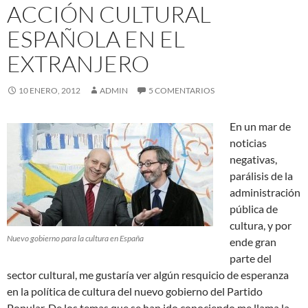
ACCIÓN CULTURAL
ESPAÑOLA EN EL
EXTRANJERO
10 ENERO, 2012
ADMIN
5 COMENTARIOS
En un mar de
noticias
negativas,
parálisis de la
administración
pública de
cultura, y por
Nuevo gobierno para la cultura en España
ende gran
parte del
sector cultural, me gustaría ver algún resquicio de esperanza
en la política de cultura del nuevo gobierno del Partido
Popular. De los temas que se han ido conociendo me llama la