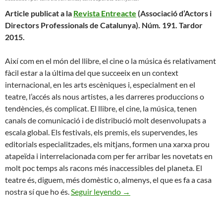
Article publicat a la
Revista Entreacte
(Associació d’Actors i
Directors Professionals de Catalunya). Núm. 191. Tardor
2015.
Així com en el món del llibre, el cine o la música és relativament
fàcil estar a la última del que succeeix en un context
internacional, en les arts escèniques i, especialment en el
teatre, l’accés als nous artistes, a les darreres produccions o
tendències, és complicat. El llibre, el cine, la música, tenen
canals de comunicació i de distribució molt desenvolupats a
escala global. Els festivals, els premis, els supervendes, les
editorials especialitzades, els mitjans, formen una xarxa prou
atapeïda i interrelacionada com per fer arribar les novetats en
molt poc temps als racons més inaccessibles del planeta. El
teatre és, diguem, més domèstic o, almenys, el que es fa a casa
LA CLAU ÉS SABER EN QUÈ
nostra sí que ho és.
Seguir leyendo
→