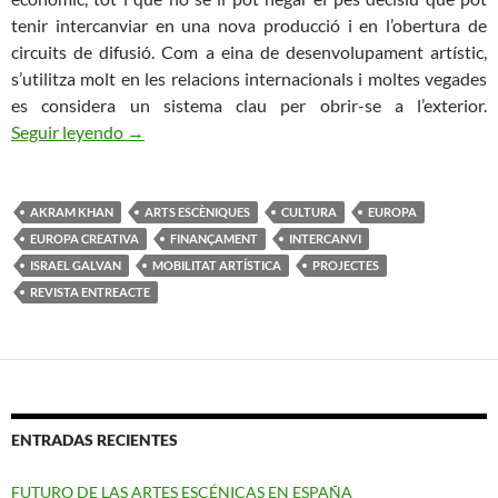
tenir intercanviar en una nova producció i en l’obertura de
circuits de difusió. Com a eina de desenvolupament artístic,
s’utilitza molt en les relacions internacionals i moltes vegades
es considera un sistema clau per obrir-se a l’exterior.
L’Intercanvi Internacional per Finançar Projectes
Seguir leyendo
→
AKRAM KHAN
ARTS ESCÈNIQUES
CULTURA
EUROPA
EUROPA CREATIVA
FINANÇAMENT
INTERCANVI
ISRAEL GALVAN
MOBILITAT ARTÍSTICA
PROJECTES
REVISTA ENTREACTE
ENTRADAS RECIENTES
FUTURO DE LAS ARTES ESCÉNICAS EN ESPAÑA