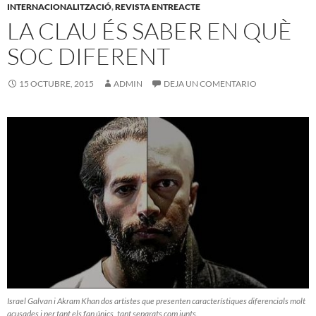
INTERNACIONALITZACIÓ
,
REVISTA ENTREACTE
LA CLAU ÉS SABER EN QUÈ
SOC DIFERENT
15 OCTUBRE, 2015
ADMIN
DEJA UN COMENTARIO
Israel Galvan i Akram Khan dos artistes que presenten característiques diferencials molt
acusades i per tant els fan únics, tant separats com junts.