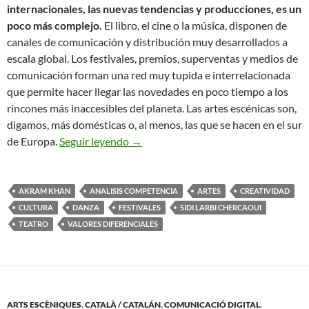
internacionales, las nuevas tendencias y producciones, es un
poco más complejo.
El libro, el cine o la música, disponen de
canales de comunicación y distribución muy desarrollados a
escala global. Los festivales, premios, superventas y medios de
comunicación forman una red muy tupida e interrelacionada
que permite hacer llegar las novedades en poco tiempo a los
rincones más inaccesibles del planeta. Las artes escénicas son,
digamos, más domésticas o, al menos, las que se hacen en el sur
LA CLAVE ESTÁ EN SABER EN QUÉ 
de Europa.
Seguir leyendo
→
AKRAM KHAN
ANALISIS COMPETENCIA
ARTES
CREATIVIDAD
CULTURA
DANZA
FESTIVALES
SIDI LARBI CHERCAOUI
TEATRO
VALORES DIFERENCIALES
ARTS ESCÈNIQUES
,
CATALÀ / CATALÁN
,
COMUNICACIÓ DIGITAL
,