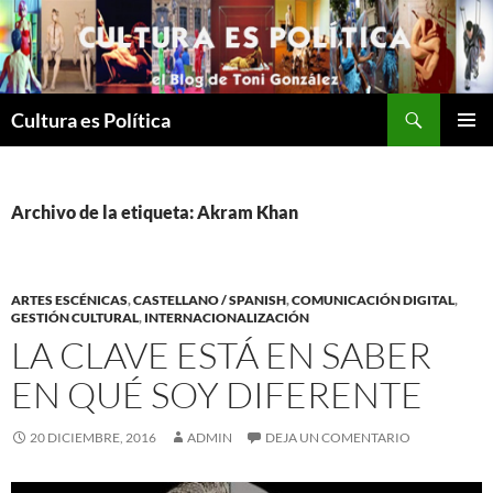
Saltar
al
contenido
Buscar
Cultura es Política
MENÚ
PRINCI
Archivo de la etiqueta: Akram Khan
ARTES ESCÉNICAS
,
CASTELLANO / SPANISH
,
COMUNICACIÓN DIGITAL
,
GESTIÓN CULTURAL
,
INTERNACIONALIZACIÓN
LA CLAVE ESTÁ EN SABER
EN QUÉ SOY DIFERENTE
20 DICIEMBRE, 2016
ADMIN
DEJA UN COMENTARIO