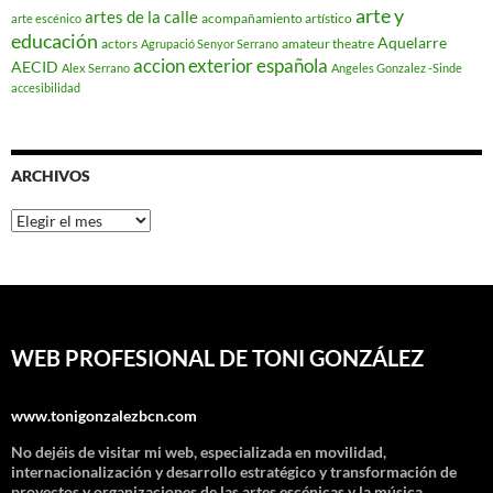
arte y
artes de la calle
acompañamiento artístico
arte escénico
educación
Aquelarre
actors
amateur theatre
Agrupació Senyor Serrano
accion exterior española
AECID
Alex Serrano
Angeles Gonzalez -Sinde
accesibilidad
ARCHIVOS
Archivos
WEB PROFESIONAL DE TONI GONZÁLEZ
www.tonigonzalezbcn.com
No dejéis de visitar mi web, especializada en movilidad,
internacionalización y desarrollo estratégico y transformación de
proyectos y organizaciones de las artes escénicas y la música