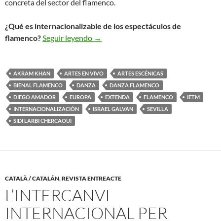
concreta del sector del flamenco.
¿Qué es internacionalizable de los espectáculos de
Apuntes sobre la Internacionalizació
flamenco?
Seguir leyendo
→
AKRAM KHAN
ARTES EN VIVO
ARTES ESCÉNICAS
BIENAL FLAMENCO
DANZA
DANZA FLAMENCO
DIEGO AMADOR
EUROPA
EXTENDA
FLAMENCO
IETM
INTERNACIONALIZACIÓN
ISRAEL GALVAN
SEVILLA
SIDI LARBI CHERCAOUI
CATALÀ / CATALÁN
,
REVISTA ENTREACTE
L’INTERCANVI
INTERNACIONAL PER