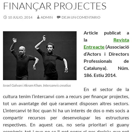
FINANÇAR PROJECTES
10 JULIO, 2014
ADMIN
DEJA UN COMENTARIO
Article publicat a
la
Revista
Entreacte
(Associació
d’Actors i Directors
Professionals de
Catalunya). Núm.
186. Estiu 2014.
Israel Galvan i Akram Khan. Intercanvis creatius
En el sector de la
cultura tenim l’intercanvi com a recurs per finançar projectes,
tot un avantatge del què rarament disposen altres sectors.
L’intercanvi té lloc quan hi ha un interès de dos o més socis a
compartir recursos per desenvolupar les estructures
respectives. En aquest cas, no seria prioritari el guany
econòmic, tot i que no se li pot negar el pes decisiu que pot