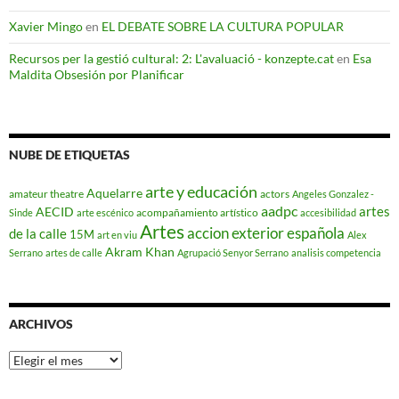
Xavier Mingo
en
EL DEBATE SOBRE LA CULTURA POPULAR
Recursos per la gestió cultural: 2: L'avaluació - konzepte.cat
en
Esa
Maldita Obsesión por Planificar
NUBE DE ETIQUETAS
arte y educación
Aquelarre
amateur theatre
actors
Angeles Gonzalez -
aadpc
artes
AECID
acompañamiento artístico
Sinde
arte escénico
accesibilidad
Artes
accion exterior española
de la calle
15M
art en viu
Alex
Akram Khan
Serrano
artes de calle
Agrupació Senyor Serrano
analisis competencia
ARCHIVOS
Archivos