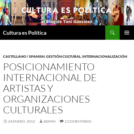
Saltar
al
contenido
Buscar
Cultura es Política
MENÚ
PRINCI
CASTELLANO / SPANISH
,
GESTIÓN CULTURAL
,
INTERNACIONALIZACIÓN
POSICIONAMIENTO
INTERNACIONAL DE
ARTISTAS Y
ORGANIZACIONES
CULTURALES
24 ENERO, 2012
ADMIN
1 COMENTARIO