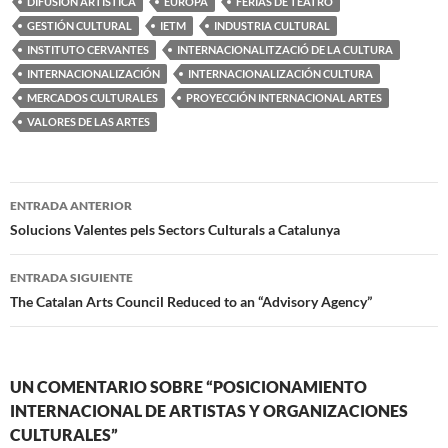
DIFUSIÓN ARTÍSTICA
EUROPA
FERIAS DE TEATRO
GESTIÓN CULTURAL
IETM
INDUSTRIA CULTURAL
INSTITUTO CERVANTES
INTERNACIONALITZACIÓ DE LA CULTURA
INTERNACIONALIZACIÓN
INTERNACIONALIZACIÓN CULTURA
MERCADOS CULTURALES
PROYECCIÓN INTERNACIONAL ARTES
VALORES DE LAS ARTES
Navegación
ENTRADA ANTERIOR
de
Solucions Valentes pels Sectors Culturals a Catalunya
entradas
ENTRADA SIGUIENTE
The Catalan Arts Council Reduced to an “Advisory Agency”
UN COMENTARIO SOBRE “POSICIONAMIENTO
INTERNACIONAL DE ARTISTAS Y ORGANIZACIONES
CULTURALES”