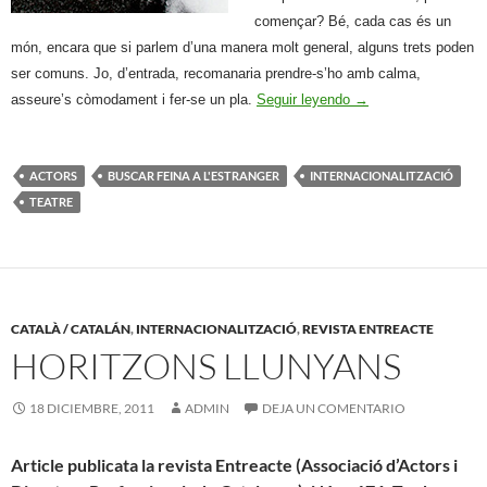
començar? Bé, cada cas és un
món, encara que si parlem d’una manera molt general, alguns trets poden
ser comuns. Jo, d’entrada, recomanaria prendre-s’ho amb calma,
Si s’ha de marxar a L
asseure’s còmodament i fer-se un pla.
Seguir leyendo
→
ACTORS
BUSCAR FEINA A L'ESTRANGER
INTERNACIONALITZACIÓ
TEATRE
CATALÀ / CATALÁN
,
INTERNACIONALITZACIÓ
,
REVISTA ENTREACTE
HORITZONS LLUNYANS
18 DICIEMBRE, 2011
ADMIN
DEJA UN COMENTARIO
Article publicata
la revista Entreacte (Associació d’Actors i