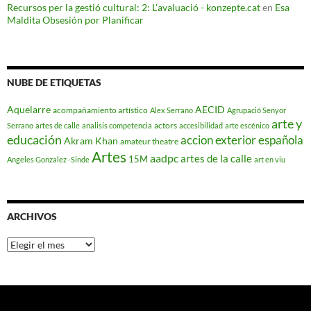
Recursos per la gestió cultural: 2: L'avaluació - konzepte.cat
en
Esa
Maldita Obsesión por Planificar
NUBE DE ETIQUETAS
Aquelarre
AECID
acompañamiento artístico
Alex Serrano
Agrupació Senyor
arte y
actors
Serrano
artes de calle
analisis competencia
accesibilidad
arte escénico
educación
accion exterior española
Akram Khan
amateur theatre
Artes
aadpc
artes de la calle
15M
Angeles Gonzalez -Sinde
art en viu
ARCHIVOS
Archivos