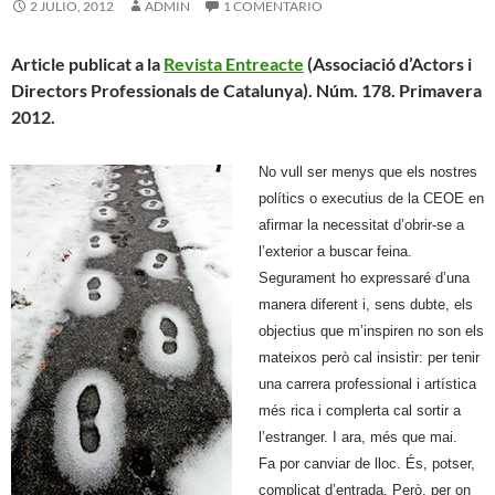
2 JULIO, 2012
ADMIN
1 COMENTARIO
Article publicat a la
Revista Entreacte
(Associació d’Actors i
Directors Professionals de Catalunya). Núm. 178. Primavera
2012.
No vull ser menys que els nostres
polítics o executius de la CEOE en
afirmar la necessitat d’obrir-se a
l’exterior a buscar feina.
Segurament ho expressaré d’una
manera diferent i, sens dubte, els
objectius que m’inspiren no son els
mateixos però cal insistir: per tenir
una carrera professional i artística
més rica i complerta cal sortir a
l’estranger. I ara, més que mai.
Fa por canviar de lloc. És, potser,
complicat d’entrada. Però, per on