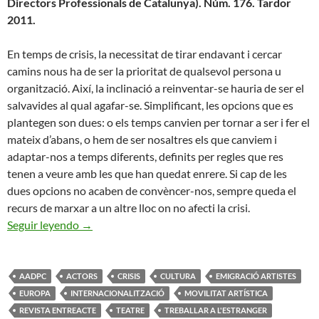
Directors Professionals de Catalunya). Núm. 176. Tardor
2011.
En temps de crisis, la necessitat de tirar endavant i cercar
camins nous ha de ser la prioritat de qualsevol persona u
organització. Així, la inclinació a reinventar-se hauria de ser el
salvavides al qual agafar-se. Simplificant, les opcions que es
plantegen son dues: o els temps canvien per tornar a ser i fer el
mateix d’abans, o hem de ser nosaltres els que canviem i
adaptar-nos a temps diferents, definits per regles que res
tenen a veure amb les que han quedat enrere. Si cap de les
dues opcions no acaben de convèncer-nos, sempre queda el
recurs de marxar a un altre lloc on no afecti la crisi.
Horitzons Llunyans
Seguir leyendo
→
AADPC
ACTORS
CRISIS
CULTURA
EMIGRACIÓ ARTISTES
EUROPA
INTERNACIONALITZACIÓ
MOVILITAT ARTÍSTICA
REVISTA ENTREACTE
TEATRE
TREBALLAR A L'ESTRANGER