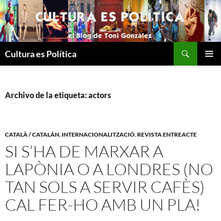
Saltar
al
contenido
Buscar
Cultura es Política
MENÚ
PRINCI
Archivo de la etiqueta: actors
CATALÀ / CATALÁN
,
INTERNACIONALITZACIÓ
,
REVISTA ENTREACTE
SI S’HA DE MARXAR A
LAPÒNIA O A LONDRES (NO
TAN SOLS A SERVIR CAFÈS)
CAL FER-HO AMB UN PLA!