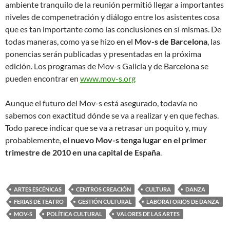
ambiente tranquilo de la reunión permitió llegar a importantes
niveles de compenetración y diálogo entre los asistentes cosa
que es tan importante como las conclusiones en sí mismas. De
todas maneras, como ya se hizo en el
Mov-s de Barcelona
, las
ponencias serán publicadas y presentadas en la próxima
edición. Los programas de Mov-s Galicia y de Barcelona se
pueden encontrar en
www.mov-s.org
Aunque el futuro del Mov-s está asegurado, todavía no
sabemos con exactitud dónde se va a realizar y en que fechas.
Todo parece indicar que se va a retrasar un poquito y, muy
probablemente,
el nuevo Mov-s tenga lugar en el primer
trimestre de 2010 en una capital de España
.
ARTES ESCÉNICAS
CENTROS CREACIÓN
CULTURA
DANZA
FERIAS DE TEATRO
GESTIÓN CULTURAL
LABORATORIOS DE DANZA
MOV-S
POLÍTICA CULTURAL
VALORES DE LAS ARTES