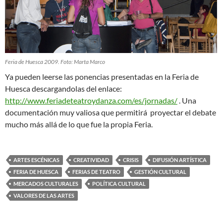
Feria de Huesca 2009. Foto: Marta Marco
Ya pueden leerse las ponencias presentadas en la Feria de
Huesca descargandolas del enlace:
http://www.feriadeteatroydanza.com/es/jornadas/
. Una
documentación muy valiosa que permitirá proyectar el debate
mucho más allá de lo que fue la propia Feria.
ARTES ESCÉNICAS
CREATIVIDAD
CRISIS
DIFUSIÓN ARTÍSTICA
FERIA DE HUESCA
FERIAS DE TEATRO
GESTIÓN CULTURAL
MERCADOS CULTURALES
POLÍTICA CULTURAL
VALORES DE LAS ARTES