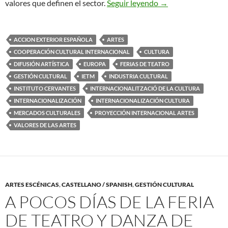
Posicionamiento Int
valores que definen el sector.
Seguir leyendo
→
ACCION EXTERIOR ESPAÑOLA
ARTES
COOPERACIÓN CULTURAL INTERNACIONAL
CULTURA
DIFUSIÓN ARTÍSTICA
EUROPA
FERIAS DE TEATRO
GESTIÓN CULTURAL
IETM
INDUSTRIA CULTURAL
INSTITUTO CERVANTES
INTERNACIONALITZACIÓ DE LA CULTURA
INTERNACIONALIZACIÓN
INTERNACIONALIZACIÓN CULTURA
MERCADOS CULTURALES
PROYECCIÓN INTERNACIONAL ARTES
VALORES DE LAS ARTES
ARTES ESCÉNICAS
,
CASTELLANO / SPANISH
,
GESTIÓN CULTURAL
A POCOS DÍAS DE LA FERIA
DE TEATRO Y DANZA DE