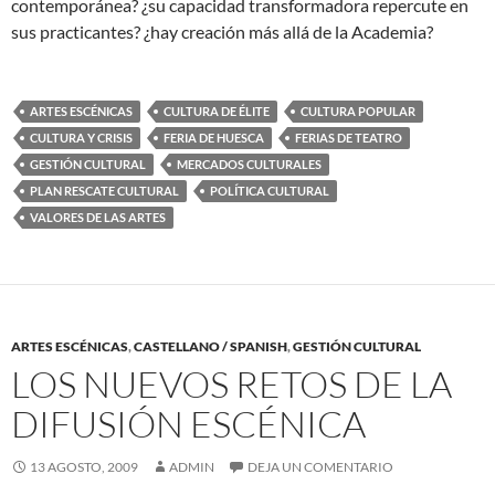
contemporánea? ¿su capacidad transformadora repercute en
sus practicantes? ¿hay creación más allá de la Academia?
ARTES ESCÉNICAS
CULTURA DE ÉLITE
CULTURA POPULAR
CULTURA Y CRISIS
FERIA DE HUESCA
FERIAS DE TEATRO
GESTIÓN CULTURAL
MERCADOS CULTURALES
PLAN RESCATE CULTURAL
POLÍTICA CULTURAL
VALORES DE LAS ARTES
ARTES ESCÉNICAS
,
CASTELLANO / SPANISH
,
GESTIÓN CULTURAL
LOS NUEVOS RETOS DE LA
DIFUSIÓN ESCÉNICA
13 AGOSTO, 2009
ADMIN
DEJA UN COMENTARIO