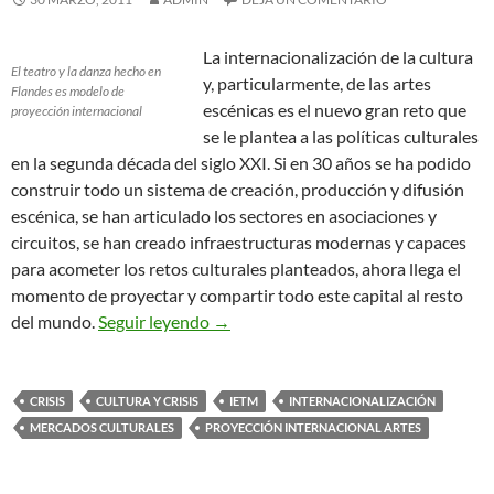
La internacionalización de la cultura
El teatro y la danza hecho en
y, particularmente, de las artes
Flandes es modelo de
escénicas es el nuevo gran reto que
proyección internacional
se le plantea a las políticas culturales
en la segunda década del siglo XXI. Si en 30 años se ha podido
construir todo un sistema de creación, producción y difusión
escénica, se han articulado los sectores en asociaciones y
circuitos, se han creado infraestructuras modernas y capaces
para acometer los retos culturales planteados, ahora llega el
momento de proyectar y compartir todo este capital al resto
Soluciones a la Crisis desde las Artes
del mundo.
Seguir leyendo
→
CRISIS
CULTURA Y CRISIS
IETM
INTERNACIONALIZACIÓN
MERCADOS CULTURALES
PROYECCIÓN INTERNACIONAL ARTES