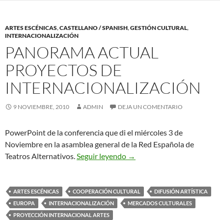
ARTES ESCÉNICAS
,
CASTELLANO / SPANISH
,
GESTIÓN CULTURAL
,
INTERNACIONALIZACIÓN
PANORAMA ACTUAL
PROYECTOS DE
INTERNACIONALIZACIÓN
9 NOVIEMBRE, 2010
ADMIN
DEJA UN COMENTARIO
PowerPoint de la conferencia que di el miércoles 3 de
Noviembre en la asamblea general de la Red Española de
Panorama Actual Proyectos 
Teatros Alternativos.
Seguir leyendo
→
ARTES ESCÉNICAS
COOPERACIÓN CULTURAL
DIFUSIÓN ARTÍSTICA
EUROPA
INTERNACIONALIZACIÓN
MERCADOS CULTURALES
PROYECCIÓN INTERNACIONAL ARTES