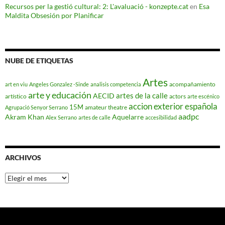
Recursos per la gestió cultural: 2: L'avaluació - konzepte.cat
en
Esa
Maldita Obsesión por Planificar
NUBE DE ETIQUETAS
Artes
acompañamiento
art en viu
Angeles Gonzalez -Sinde
analisis competencia
arte y educación
artes de la calle
AECID
artístico
actors
arte escénico
accion exterior española
15M
amateur theatre
Agrupació Senyor Serrano
aadpc
Akram Khan
Aquelarre
Alex Serrano
artes de calle
accesibilidad
ARCHIVOS
Archivos