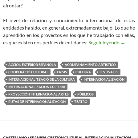
afrontar?
El nivel de relación y conocimiento internacional de estas
entidades ha sido, en general, extremadamente bajo. Lo que he
aprendido en los proyectos en los que he trabajado con ellas,
La Inter
es que existen dos perfiles de entidades:
Seguir leyendo
→
ACCION EXTERIOR ESPAÑOLA
ACOMPAÑAMIENTO ARTÍSTICO
COOPERACIÓ CULTURAL
CRISIS
CULTURA
FESTIVALES
INTERNACIONALITZACIÓ DE LA CULTURA
INTERNACIONALIZACIÓN
INTERNACIONALIZACIÓN CULTURA
PROYECCIÓN INTERNACIONAL ARTES
PÚBLICOS
RUTAS DE INTERNACIONALIZACIÓN
TEATRO
CASTELLANO / SPANISH
,
GESTIÓN CULTURAL
,
INTERNACIONALIZACIÓN