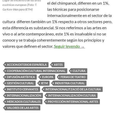
Lugar de encuentro de las artes
el del chimpancé, difieren en un 1%,
escénicas europeas (Foto: T.
las técnicas para posicionarse
Ga Ken-Wan para IETM)
internacionalmente en el sector de la
cultura difieren también un 1% respecto a otros sectores pero,
esta diferencia es substancial. Si nos referimos a las artes en
vivo o al arte contemporáneo, este 1% es insalvable si no se
conoce y se trabaja coherentemente según los principios y
Posicionamiento Int
valores que definen el sector.
Seguir leyendo
→
ACCION EXTERIOR ESPAÑOLA
ARTES
COOPERACIÓN CULTURAL INTERNACIONAL
CULTURA
DIFUSIÓN ARTÍSTICA
EUROPA
FERIAS DE TEATRO
GESTIÓN CULTURAL
IETM
INDUSTRIA CULTURAL
INSTITUTO CERVANTES
INTERNACIONALITZACIÓ DE LA CULTURA
INTERNACIONALIZACIÓN
INTERNACIONALIZACIÓN CULTURA
MERCADOS CULTURALES
PROYECCIÓN INTERNACIONAL ARTES
VALORES DE LAS ARTES