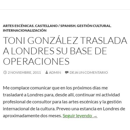
ARTES ESCÉNICAS
,
CASTELLANO / SPANISH
,
GESTIÓN CULTURAL
,
INTERNACIONALIZACIÓN
TONI GONZÁLEZ TRASLADA
A LONDRES SU BASE DE
OPERACIONES
2 NOVIEMBRE, 2011
ADMIN
DEJA UN COMENTARIO
Me complace comunicar que en los próximos días me
trasladaré a Londres para, desde allí, continuar mi actividad
profesional de consultor para las artes escénicas y la gestión
internacional de la cultura. Preveo una estancia en Londres de
Toni González Tras
aproximadamente dos meses.
Seguir leyendo
→