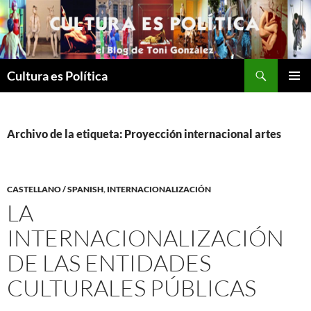
Saltar
al
contenido
Buscar
Cultura es Política
MENÚ
PRINCI
Archivo de la etiqueta: Proyección internacional artes
CASTELLANO / SPANISH
,
INTERNACIONALIZACIÓN
LA
INTERNACIONALIZACIÓN
DE LAS ENTIDADES
CULTURALES PÚBLICAS