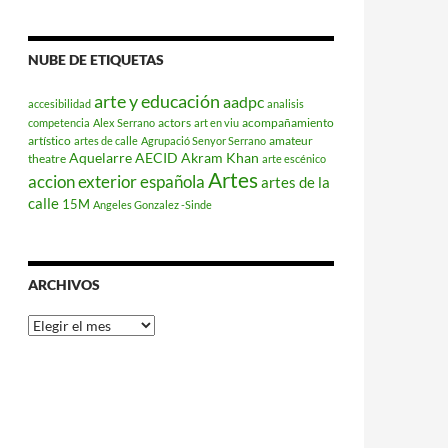
NUBE DE ETIQUETAS
arte y educación
aadpc
accesibilidad
analisis
actors
acompañamiento
competencia
Alex Serrano
art en viu
artístico
amateur
artes de calle
Agrupació Senyor Serrano
Aquelarre
AECID
Akram Khan
theatre
arte escénico
Artes
accion exterior española
artes de la
calle
15M
Angeles Gonzalez -Sinde
ARCHIVOS
Archivos