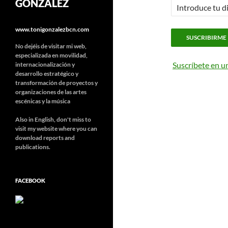
GONZÁLEZ
www.tonigonzalezbcn.com
No dejéis de visitar mi web,
especializada en movilidad,
Suscríbete en u
internacionalización y
desarrollo estratégico y
transformación de proyectos y
organizaciones de las artes
escénicas y la música
Also in English, don't miss to
visit my website where you can
download reports and
publications.
FACEBOOK