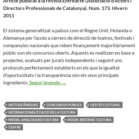
Article publicat a la revista Entreacte (Associació d’Actors i
Directors Professionals de Catalunya). Num. 173. Hivern
2011
El sistema generalitzat a països com el Regne Unit, Holanda o
Alemanya per l’accés a càrrecs de direcció de teatres, festivals i
companyies nacionals que reben finançament majoritàriament
públic son els concursos oberts. Aquests es realitzen en base a
projectes, avaluats per jurats independents i seguint uns
protocols perfectament establerts en els que la igualtat
d’oportunitats i la transparència són els seus principals
Els concursos públics a Europa
ingredients.
Seguir leyendo
→
ARTS ESCÈNIQUES
CONCURSOS PÚBLICS
GESTIÓ CULTURAL
INTERNACIONALITZACIÓ DE LA CULTURA
MODEL ANGLOSAXÓ CULTURA
MODEL BRITÀNIC CULTURA
TEATRE