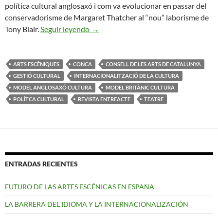
política cultural anglosaxó i com va evolucionar en passar del
conservadorisme de Margaret Thatcher al “nou” laborisme de
El model cultural anglosaxó i les elecc
Tony Blair.
Seguir leyendo
→
ARTS ESCÈNIQUES
CONCA
CONSELL DE LES ARTS DE CATALUNYA
GESTIÓ CULTURAL
INTERNACIONALITZACIÓ DE LA CULTURA
MODEL ANGLOSAXÓ CULTURA
MODEL BRITÀNIC CULTURA
POLÍTCA CULTURAL
REVISTA ENTREACTE
TEATRE
ENTRADAS RECIENTES
FUTURO DE LAS ARTES ESCÉNICAS EN ESPAÑA
LA BARRERA DEL IDIOMA Y LA INTERNACIONALIZACIÓN