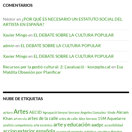
COMENTARIOS
Néstor
en
¿POR QUÉ ES NECESARIO UN ESTATUTO SOCIAL DEL
ARTISTA EN ESPAÑA?
Xavier Mingo
en
EL DEBATE SOBRE LA CULTURA POPULAR
admin
en
EL DEBATE SOBRE LA CULTURA POPULAR
Xavier Mingo
en
EL DEBATE SOBRE LA CULTURA POPULAR
Recursos per la gestió cultural: 2: L'avaluació - konzepte.cat
en
Esa
Maldita Obsesión por Planificar
NUBE DE ETIQUETAS
Artes
AECID
Akram
actors
Agrupació Senyor Serrano
Angeles Gonzalez -Sinde
artes de la calle
Khan
Aquelarre
15M
art en viu
artes de calle
Alex Serrano
arte y educación
aadpc
analisis competencia
arte escénico
accesibilidad
accion exterior española
acompañamiento artístico
amateur theatre