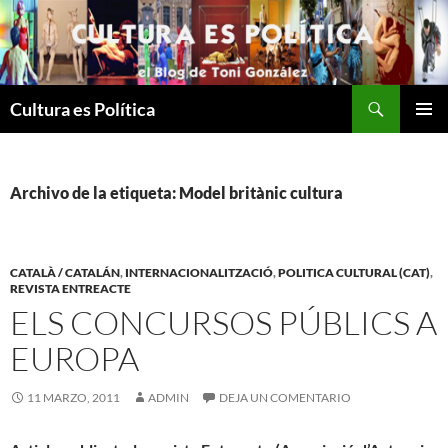
Saltar
al
contenido
Buscar
Cultura es Política
MENÚ
PRINCI
Archivo de la etiqueta: Model britànic cultura
CATALÀ / CATALÁN
,
INTERNACIONALITZACIÓ
,
POLITICA CULTURAL (CAT)
,
REVISTA ENTREACTE
ELS CONCURSOS PÚBLICS A
EUROPA
11 MARZO, 2011
ADMIN
DEJA UN COMENTARIO