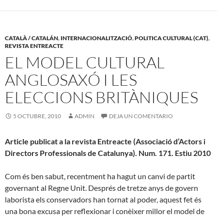
CATALÀ / CATALÁN
,
INTERNACIONALITZACIÓ
,
POLITICA CULTURAL (CAT)
,
REVISTA ENTREACTE
EL MODEL CULTURAL
ANGLOSAXÓ I LES
ELECCIONS BRITÀNIQUES
5 OCTUBRE, 2010
ADMIN
DEJA UN COMENTARIO
Article publicat a la revista Entreacte (Associació d’Actors i
Directors Professionals de Catalunya). Num. 171. Estiu 2010
Com és ben sabut, recentment ha hagut un canvi de partit
governant al Regne Unit. Després de tretze anys de govern
laborista els conservadors han tornat al poder, aquest fet és
una bona excusa per reflexionar i conèixer millor el model de