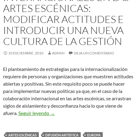
ARTES ESCÉNICAS:
MODIFICAR ACTITUDES E
INTRODUCIR UNA NUEVA
CULTURA DE LA GESTIÓN
10 DICIEMBRE, 2010
ADMIN
DEJA UN COMENTARIO
El planteamiento de estrategias para la internacionalización
requiere de personas y organizaciones que muestren actitudes
abiertas y positivas. Sin este requisito poco se puede hacer
para implementar nuevas políticas ya que, en el caso de la
colaboración internacional en las artes escénicas, se arrastran
siglos de aislamiento y desconfianza hacia lo que viene de
Para las relaciones internacionales en las 
afuera.
Seguir leyendo
→
ARTES ESCÉNICAS
DIFUSIÓN ARTÍSTICA
EUROPA