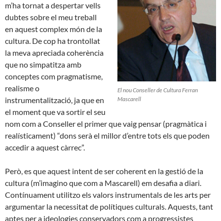
m’ha tornat a despertar vells
dubtes sobre el meu treball
en aquest complex món de la
cultura. De cop ha trontollat
la meva apreciada coherència
que no simpatitza amb
conceptes com pragmatisme,
realisme o
El nou Conseller de Cultura Ferran
instrumentalització, ja que en
Mascarell
el moment que va sortir el seu
nom com a Conseller el primer que vaig pensar (pragmàtica i
realísticament) “dons serà el millor d’entre tots els que poden
accedir a aquest càrrec”.
Però, es que aquest intent de ser coherent en la gestió de la
cultura (m’imagino que com a Mascarell) em desafia a diari.
Contínuament utilitzo els valors instrumentals de les arts per
argumentar la necessitat de polítiques culturals. Aquests, tant
aptes per a ideologies conservadors com a progressistes