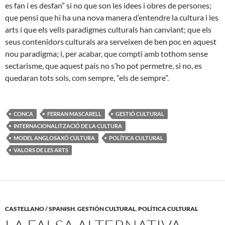
es fan i es desfan” si no que son les idees i obres de persones;
que pensi que hi ha una nova manera d’entendre la cultura i les
arts i que els vells paradigmes culturals han canviant; que els
seus contenidors culturals ara serveixen de ben poc en aquest
nou paradigma; i, per acabar, que compti amb tothom sense
sectarisme, que aquest país no s’ho pot permetre, si no, es
quedaran tots sols, com sempre, “els de sempre”.
CONCA
FERRAN MASCARELL
GESTIÓ CULTURAL
INTERNACIONALITZACIÓ DE LA CULTURA
MODEL ANGLOSAXÓ CULTURA
POLÍTICA CULTURAL
VALORS DE LES ARTS
CASTELLANO / SPANISH
,
GESTIÓN CULTURAL
,
POLÍTICA CULTURAL