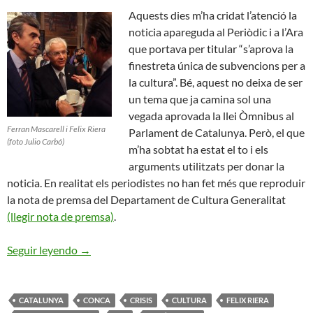
Aquests dies m’ha cridat l’atenció la
noticia apareguda al Periòdic i a l’Ara
que portava per titular “s’aprova la
finestreta única de subvencions per a
la cultura”. Bé, aquest no deixa de ser
un tema que ja camina sol una
vegada aprovada la llei Òmnibus al
Ferran Mascarell i Felix Riera
Parlament de Catalunya. Però, el que
(foto Julio Carbó)
m’ha sobtat ha estat el to i els
arguments utilitzats per donar la
noticia. En realitat els periodistes no han fet més que reproduir
la nota de premsa del Departament de Cultura Generalitat
(llegir nota de premsa)
.
Solucions Valentes pels Sectors Culturals a Cata
Seguir leyendo
→
CATALUNYA
CONCA
CRISIS
CULTURA
FELIX RIERA