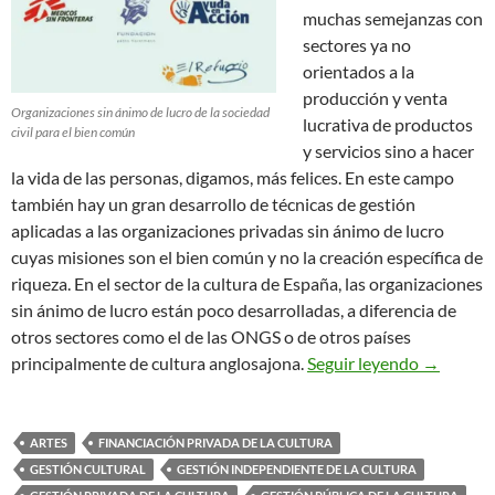
muchas semejanzas con
sectores ya no
orientados a la
producción y venta
Organizaciones sin ánimo de lucro de la sociedad
lucrativa de productos
civil para el bien común
y servicios sino a hacer
la vida de las personas, digamos, más felices. En este campo
también hay un gran desarrollo de técnicas de gestión
aplicadas a las organizaciones privadas sin ánimo de lucro
cuyas misiones son el bien común y no la creación específica de
riqueza. En el sector de la cultura de España, las organizaciones
sin ánimo de lucro están poco desarrolladas, a diferencia de
otros sectores como el de las ONGS o de otros países
La Falsa A
principalmente de cultura anglosajona.
Seguir leyendo
→
ARTES
FINANCIACIÓN PRIVADA DE LA CULTURA
GESTIÓN CULTURAL
GESTIÓN INDEPENDIENTE DE LA CULTURA