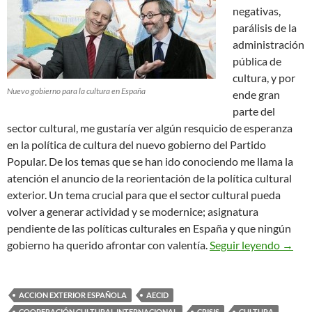
negativas,
parálisis de la
administración
pública de
cultura, y por
Nuevo gobierno para la cultura en España
ende gran
parte del
sector cultural, me gustaría ver algún resquicio de esperanza
en la política de cultura del nuevo gobierno del Partido
Popular. De los temas que se han ido conociendo me llama la
atención el anuncio de la reorientación de la política cultural
exterior. Un tema crucial para que el sector cultural pueda
volver a generar actividad y se modernice; asignatura
pendiente de las políticas culturales en España y que ningún
Tiempo
gobierno ha querido afrontar con valentía.
Seguir leyendo
→
ACCION EXTERIOR ESPAÑOLA
AECID
COOPERACIÓN CULTURAL INTERNACIONAL
CRISIS
CULTURA