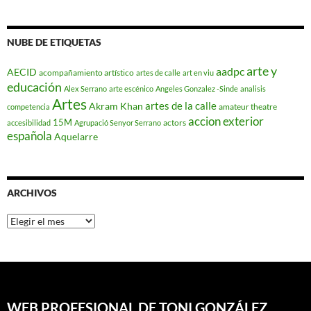
NUBE DE ETIQUETAS
arte y
aadpc
AECID
acompañamiento artístico
artes de calle
art en viu
educación
Alex Serrano
arte escénico
Angeles Gonzalez -Sinde
analisis
Artes
artes de la calle
Akram Khan
amateur theatre
competencia
accion exterior
15M
actors
accesibilidad
Agrupació Senyor Serrano
española
Aquelarre
ARCHIVOS
Archivos
WEB PROFESIONAL DE TONI GONZÁLEZ