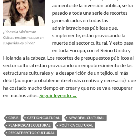
aumento de la inversión pública, se ha
pasado a toda una serie de recortes
generalizados en todas las
administraciones públicas que,
¿Piensa la Ministra de
simplemente, están provocando la
Cultura en algo mas que en
muerte del sector cultural. Y esto pasa
su querida ley Sinde?
en toda Europa, con el Reino Unido y
Holanda a la cabeza. Los recortes de presupuestos públicos al
sector cultural están provocando un empobrecimiento de las
estructuras culturales y la desaparición de un tejido, el más
débil (aunque probablemente el más creativo y necesario) que
ha costado mucho tiempo en crear y que no se va a recuperar
El Sector Cultural Agoniza
en muchos años.
Seguir leyendo
→
CRISIS
GESTIÓN CULTURAL
NEW DEAL CULTURAL
PLAN RESCATE CULTURAL
POLÍTICA CULTURAL
RESCATE SECTOR CULTURAL