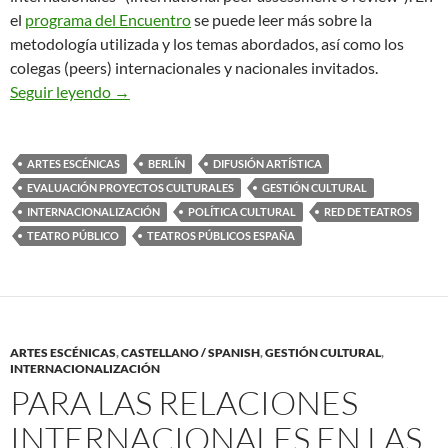
el
programa del Encuentro
se puede leer más sobre la
metodología utilizada y los temas abordados, así como los
colegas (peers) internacionales y nacionales invitados.
Evaluación efectiva de proyectos y organizaciones
Seguir leyendo
→
ARTES ESCÉNICAS
BERLÍN
DIFUSIÓN ARTÍSTICA
EVALUACIÓN PROYECTOS CULTURALES
GESTIÓN CULTURAL
INTERNACIONALIZACIÓN
POLÍTICA CULTURAL
RED DE TEATROS
TEATRO PÚBLICO
TEATROS PÚBLICOS ESPAÑA
ARTES ESCÉNICAS
,
CASTELLANO / SPANISH
,
GESTIÓN CULTURAL
,
INTERNACIONALIZACIÓN
PARA LAS RELACIONES
INTERNACIONALES EN LAS