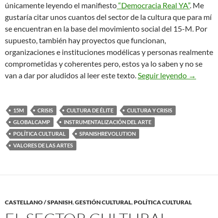
únicamente leyendo el manifiesto
“Democracia Real YA”
. Me
gustaría citar unos cuantos del sector de la cultura que para mí
se encuentran en la base del movimiento social del 15-M. Por
supuesto, también hay proyectos que funcionan,
organizaciones e instituciones modélicas y personas realmente
comprometidas y coherentes pero, estos ya lo saben y no se
El Secto
van a dar por aludidos al leer este texto.
Seguir leyendo
→
15M
CRISIS
CULTURA DE ÉLITE
CULTURA Y CRISIS
GLOBALCAMP
INSTRUMENTALIZACIÓN DEL ARTE
POLÍTICA CULTURAL
SPANISHREVOLUTION
VALORES DE LAS ARTES
CASTELLANO / SPANISH
,
GESTIÓN CULTURAL
,
POLÍTICA CULTURAL