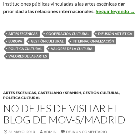
instituciones públicas vinculadas a las artes escénicas
dar
Valo
prioridad a las relaciones internacionales.
Seguir leyendo
→
ARTES ESCÉNICAS
COOPERACIÓN CULTURAL
DIFUSIÓN ARTÍSTICA
EUROPA
GESTIÓN CULTURAL
INTERNACIONALIZACIÓN
POLÍTICA CULTURAL
VALORES DE LA CULTURA
VALORES DE LAS ARTES
ARTES ESCÉNICAS
,
CASTELLANO / SPANISH
,
GESTIÓN CULTURAL
,
POLÍTICA CULTURAL
NO DEJES DE VISITAR EL
BLOG DE MOV-S/MADRID
31 MAYO, 2010
ADMIN
DEJA UN COMENTARIO