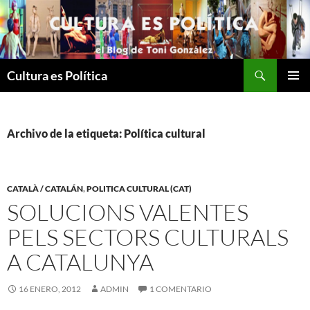
Saltar
al
contenido
Buscar
Cultura es Política
MENÚ
PRINCI
Archivo de la etiqueta: Política cultural
CATALÀ / CATALÁN
,
POLITICA CULTURAL (CAT)
SOLUCIONS VALENTES
PELS SECTORS CULTURALS
A CATALUNYA
16 ENERO, 2012
ADMIN
1 COMENTARIO