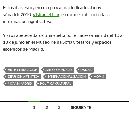
Estos días estoy en cuerpo y alma dedicado al mov-
s/madrid2010.
Visitad el blog
en donde publico toda la
información significativa.
Y si os apetece daros una vuelta por el mov-s/madrid del 10 al
13 de junio en el Museo Reina Sofía y teatros y espacios
escénicos de Madrid.
ARTE Y EDUCACIÓN
ARTES ESCÉNICAS
DANZA
DIFUSIÓN ARTÍSTICA
INTERNACIONALIZACIÓN
MOV-S
MOV-S/MADRID
POLÍTICA CULTURAL
Ir
1
2
3
SIGUIENTE →
a
las