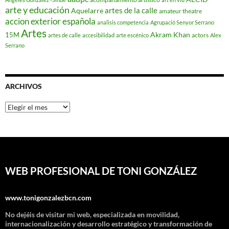
arte y educación
artes de la calle
Aquelarre
amateur theatre
accion exterior española
analisis competencia
Agrupació Senyor Serrano
Artes
Akram Khan
15M
actors
artes de calle
accesibilidad
arte escénico
Alex
Serrano
ARCHIVOS
Archivos
WEB PROFESIONAL DE TONI GONZÁLEZ
www.tonigonzalezbcn.com
No dejéis de visitar mi web, especializada en movilidad,
internacionalización y desarrollo estratégico y transformación de