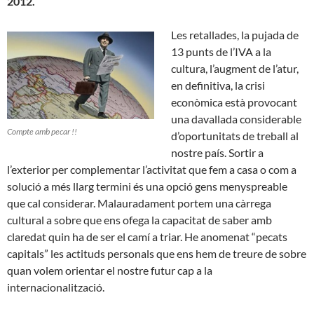
2012.
Les retallades, la pujada de
13 punts de l’IVA a la
cultura, l’augment de l’atur,
en definitiva, la crisi
econòmica està provocant
una davallada considerable
Compte amb pecar !!
d’oportunitats de treball al
nostre país. Sortir a
l’exterior per complementar l’activitat que fem a casa o com a
solució a més llarg termini és una opció gens menyspreable
que cal considerar. Malauradament portem una càrrega
cultural a sobre que ens ofega la capacitat de saber amb
claredat quin ha de ser el camí a triar. He anomenat “pecats
capitals” les actituds personals que ens hem de treure de sobre
quan volem orientar el nostre futur cap a la
internacionalització.