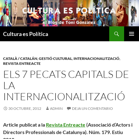
Saltar
al
contenido
Buscar
Cultura es Política
MENÚ
PRINCI
CATALÀ / CATALÁN
,
GESTIÓ CULTURAL
,
INTERNACIONALITZACIÓ
,
REVISTA ENTREACTE
ELS 7 PECATS CAPITALS DE
LA
INTERNACIONALITZACIÓ
30 OCTUBRE, 2012
ADMIN
DEJA UN COMENTARIO
Article publicat a la
Revista Entreacte
(Associació d’Actors i
Directors Professionals de Catalunya). Núm. 179. Estiu