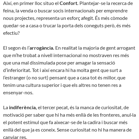
Així, en primer lloc situo el
Confort.
Plantejar-se la recerca de
feina, la venda o buscar socis internacionals per emprendre
nous projectes, representa un esforç afegit. És més còmode
quedar-se a casa o trucar la porta dels coneguts però, és més
efectiu?
El segon és l’
arrogància.
En realitat la majoria de gent arrogant
que m’he trobat a nivell internacional no mostraven res més
que una mal dissimulada pose per amagar la sensació
d’inferioritat. Tot i així encara hi ha molta gent que surt a
l’estranger (o no surt) pensant que a casa tot és millor, que
tenim una cultura superior i que els altres no tenen res a
ensenyar-nos.
La
indiferència,
el tercer pecat, és la manca de curiositat, de
motivació per saber que hi ha més enllà de les fronteres, anul·la
el potent estímul que fa aixecar-se de la cadira i buscar més
enllà del que ja es coneix. Sense curiositat no hi ha manera de
canviar res.