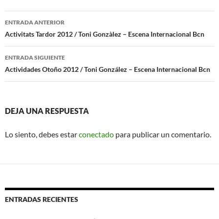
Navegación
ENTRADA ANTERIOR
de
Activitats Tardor 2012 / Toni Gonzàlez – Escena Internacional Bcn
entradas
ENTRADA SIGUIENTE
Actividades Otoño 2012 / Toni González – Escena Internacional Bcn
DEJA UNA RESPUESTA
Lo siento, debes estar
conectado
para publicar un comentario.
ENTRADAS RECIENTES