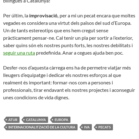
bilingues a Catalunya!
Per últim, la
improvisació,
per a mi un pecat encara que moltes
vegades es considera una virtut dels països del sud d’Europa.
Un de tants estereotips que ens hem cregut sense
pràcticament pensar-ne. Cal tenir un pla per sortir a l’exterior,
saber quins són els nostres punts forts, les nostres debilitats i
seguir una ruta
predefinida. Anar a cegues ajuda ben poc.
Desfer-nos d’aquesta càrrega ens ha de permetre viatjar més
lleugers d’equipatge i dedicar els nostres esforços al que
realment és important: formar-nos com a persones i
professionals, tirar endavant els nostres projectes i aconseguir
unes condicions de vida dignes.
ATUR
CATALUNYA
EUROPA
INTERNACIONALITZACIÓ DE LA CULTURA
IVA
PECATS