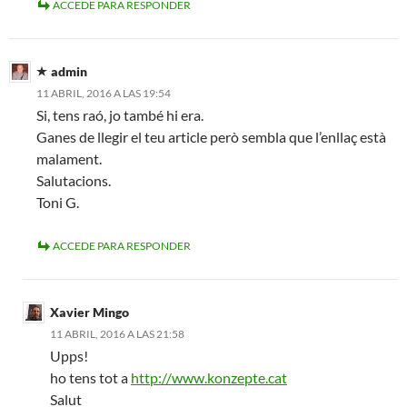
ACCEDE PARA RESPONDER
admin
11 ABRIL, 2016 A LAS 19:54
Si, tens raó, jo també hi era.
Ganes de llegir el teu article però sembla que l’enllaç està
malament.
Salutacions.
Toni G.
ACCEDE PARA RESPONDER
Xavier Mingo
11 ABRIL, 2016 A LAS 21:58
Upps!
ho tens tot a
http://www.konzepte.cat
Salut