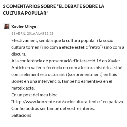
3 COMENTARIOS SOBRE “EL DEBATE SOBRE LA
CULTURA POPULAR”
Xavier Mingo
11 ABRIL, 2016 A LAS 18:52
Efectivament, sembla que la cultura popular i la socio
cultura tornen (i no com a efecte estètic “retro”) sinó com a
discurs.
A la conferència de presentació d’interacció 16 en Xavier
Antich en va fer referència no com a lectura històrica, sinó
com a element estructurant i (sorprenentment) en lluís
Bonet en una intervenció, també ho esmentava en el
mateix acte.
En un post del meu bloc
“http://www.konzepte.cat/sociocultura-fenix/” en parlava.
Confio podràs ser també del vostre interés.
Saltacions