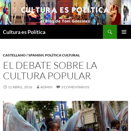
Saltar
al
contenido
Buscar
Cultura es Política
MENÚ
PRINCI
CASTELLANO / SPANISH
,
POLÍTICA CULTURAL
EL DEBATE SOBRE LA
CULTURA POPULAR
11 ABRIL, 2016
ADMIN
3 COMENTARIOS