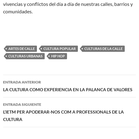
vivencias y conflictos del día a día de nuestras calles, barrios y
comunidades.
ARTES DE CALLE
CULTURA POPULAR
CULTURAS DE LA CALLE
CULTURAS URBANAS
HIP HOP
Navegación
ENTRADA ANTERIOR
de
LA CULTURA COMO EXPERIENCIA EN LA PALANCA DE VALORES
entradas
ENTRADA SIGUIENTE
L’IETM PER APODERAR-NOS COM A PROFESSIONALS DE LA
CULTURA