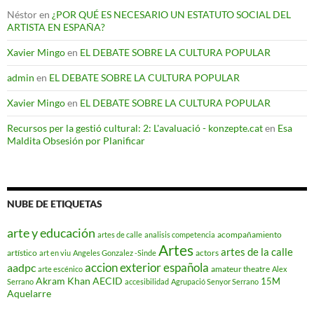
Néstor
en
¿POR QUÉ ES NECESARIO UN ESTATUTO SOCIAL DEL
ARTISTA EN ESPAÑA?
Xavier Mingo
en
EL DEBATE SOBRE LA CULTURA POPULAR
admin
en
EL DEBATE SOBRE LA CULTURA POPULAR
Xavier Mingo
en
EL DEBATE SOBRE LA CULTURA POPULAR
Recursos per la gestió cultural: 2: L'avaluació - konzepte.cat
en
Esa
Maldita Obsesión por Planificar
NUBE DE ETIQUETAS
arte y educación
acompañamiento
artes de calle
analisis competencia
Artes
artes de la calle
artístico
actors
art en viu
Angeles Gonzalez -Sinde
accion exterior española
aadpc
amateur theatre
arte escénico
Alex
Akram Khan
AECID
15M
Serrano
accesibilidad
Agrupació Senyor Serrano
Aquelarre