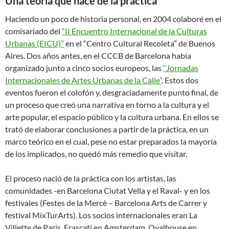
Una teoría que nace de la práctica
Haciendo un poco de historia personal, en 2004 colaboré en el
comisariado del
“II Encuentro Internacional de la Culturas
Urbanas (EICU)”
en el “Centro Cultural Recoleta” de Buenos
Aires. Dos años antes, en el CCCB de Barcelona había
organizado junto a cinco socios europeos, las
“Jornadas
Internacionales de Artes Urbanas de la Calle”
. Estos dos
eventos fueron el colofón y, desgraciadamente punto final, de
un proceso que creó una narrativa en torno a la cultura y el
arte popular, el espacio público y la cultura urbana. En ellos se
trató de elaborar conclusiones a partir de la práctica, en un
marco teórico en el cual, pese no estar preparados la mayoría
de los implicados, no quedó más remedio que visitar.
El proceso nació de la práctica con los artistas, las
comunidades -en Barcelona Ciutat Vella y el Raval- y en los
festivales (Festes de la Mercè – Barcelona Arts de Carrer y
festival MixTurArts). Los socios internacionales eran La
Villette de Paris, Frascati en Amsterdam, Ovalhouse en