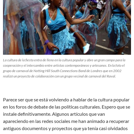
La cultura de la fiesta entra de lleno en la cultura popular y abre un gran campo para la
cooperación y el intercambio entre artistas contemporáneos y artesanos. En la foto el
grupo de carnaval de Notting Hill South Connections Band de Londres que en 2002
realizó un proyecto de colaboración con un grupo vecinal de carnaval del Raval.
Parece ser que se está volviendo a hablar de la cultura popular
en los foros de debate de las políticas culturales. Espero que se
instale definitivamente. Algunos artículos que van
apareciendo en las redes sociales me han animado a recuperar
antiguos documentos y proyectos que ya tenía casi olvidados