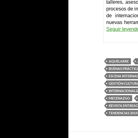
talleres, ases
procesos de i
de internaci
nuevas herram
Seguir leyen
AQUELARRE
BUENAS PRÁCTIC
ESCENA INTERNA
GESTIÓN CULTUR
INTERNACIONALI
MECENAZGO
REVISTA ENTREA
TENDENCIAS 2014