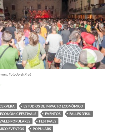
vera. Foto Jordi Prat
isponibles els Estudis d’Impacte Econòmic de Festivals Populars
→
CERVERA
ESTUDIOS DE IMPACTO ECONÓMICO
 ECONÒMIC FESTIVALS
EVENTOS
FALLES D'ISIL
IVALES POPULARES
FESTIVALS
MICO EVENTOS
POPULARS