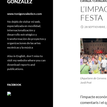
GONZÁLEZ
CATALÀ / CATALÁN
L’IMPA
www.tonigonzalezbcn.com
FESTA
No dejéis de visitar mi web,
especializada en movilidad,
28 SEPTIEMBRE,
internacionalización y
desarrollo estratégico y
transformación de proyectos y
organizaciones de las artes
escénicas y la música
Also in English, don't miss to
visit my website where you can
download reports and
publications.
L’Aquelarre de Cervera.
Jordi Prat
FACEBOOK
l’impacte econòm
comentaris i el q