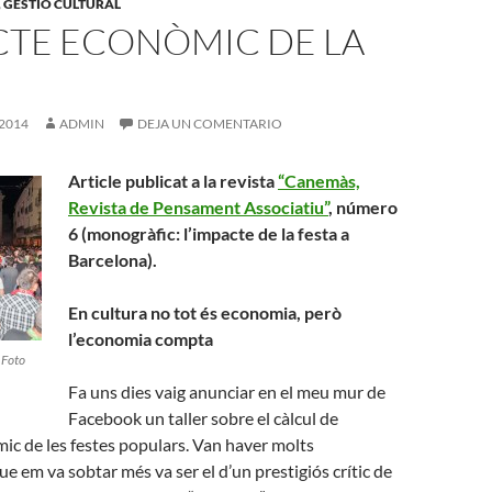
,
GESTIÓ CULTURAL
CTE ECONÒMIC DE LA
 2014
ADMIN
DEJA UN COMENTARIO
Article publicat a la revista
“Canemàs,
Revista de Pensament Associatiu”
, número
6 (monogràfic: l’impacte de la festa a
Barcelona).
En cultura no tot és economia, però
l’economia compta
 Foto
Fa uns dies vaig anunciar en el meu mur de
Facebook un taller sobre el càlcul de
ic de les festes populars. Van haver molts
ue em va sobtar més va ser el d’un prestigiós crític de