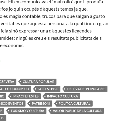
asc. Ell em comunicava el “mal rollo” que li produïa
fos jo qui s’ocupés d’aquests temes ja que,
o es magia contable, trucos para que salgan a gusto
 veritat és que aquesta persona, a la qual tinc en gran
 feia sinó expressar una d’aquestes llegendes
ides: ningú es creu els resultats publicitats dels
te econòmic.
’Impacte Econòmic de la Festa
→
CERVERA
CULTURA POPULAR
PACTO ECONÓMICO
FALLES D'ISIL
FESTIVALES POPULARES
IC
IMPACTE FESTES
IMPACTO CULTURA
MICO EVENTOS
PATRIMONI
POLÍTCA CULTURAL
RE
TURISMO Y CULTURA
VALOR PÚBLIC DE LA CULTURA
RTS