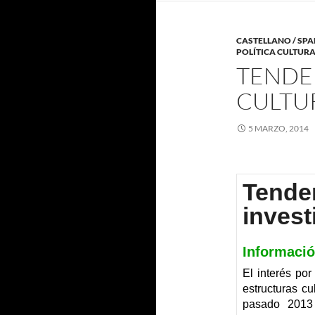
CASTELLANO / SPA
POLÍTICA CULTURA
TENDE
CULTUR
5 MARZO, 2014
Tenden
invest
Informació
El interés por
estructuras cu
pasado 2013 