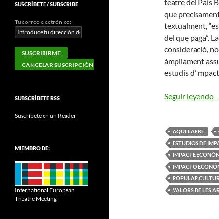
teatre del País B
SUSCRÍBETE / SUBSCRIBE
que precisament 
Tu correo electrónico:
textualment, “es
del que paga”. La
consideració, no
àmpliament assum
estudis d’impac
L
Seguir leyendo
SUBSCRÍBETE RSS
Suscríbete en un Reader
AQUELARRE
ESTUDIOS DE IM
MIEMBRO DE:
IMPACTE ECONÒM
IMPACTO ECONÓ
POPULAR CULTU
International European
VALORS DE LES A
Theatre Meeting