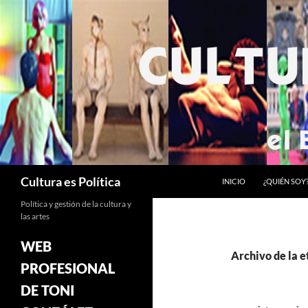
Saltar
al
contenido
Buscar
Cultura es Política
INICIO
¿QUIÉN SOY
Política y gestión de la cultura y
las artes
WEB
Archivo de la e
PROFESIONAL
DE TONI