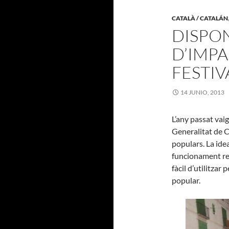
CATALÀ / CATALÁN
DISPON
D’IMP
FESTIV
14 JUNIO, 2013
L’any passat vai
Generalitat de C
populars. La ide
funcionament rea
fàcil d’utilitza
popular.