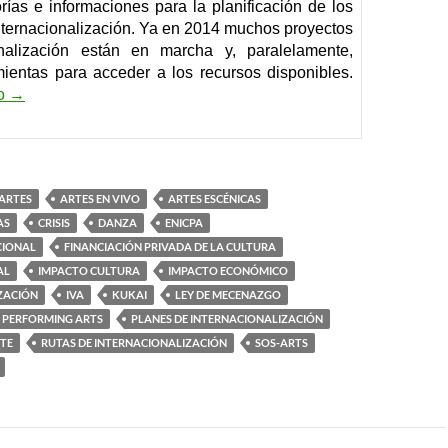
orías e informaciones para la planificación de los
nternacionalización. Ya en 2014 muchos proyectos
onalización están en marcha y, paralelamente,
ientas para acceder a los recursos disponibles.
Tendencias del Sector Cultural en 2014
do
→
ARTES
ARTES EN VIVO
ARTES ESCÉNICAS
AS
CRISIS
DANZA
ENICPA
CIONAL
FINANCIACIÓN PRIVADA DE LA CULTURA
AL
IMPACTO CULTURA
IMPACTO ECONÓMICO
ZACIÓN
IVA
KUKAI
LEY DE MECENAZGO
PERFORMING ARTS
PLANES DE INTERNACIONALIZACIÓN
CTE
RUTAS DE INTERNACIONALIZACIÓN
SOS-ARTS