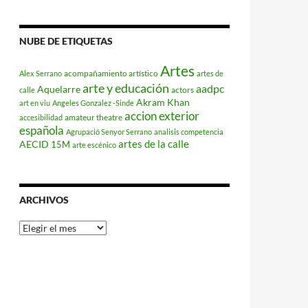
NUBE DE ETIQUETAS
Artes
acompañamiento artístico
Alex Serrano
artes de
arte y educación
aadpc
Aquelarre
actors
calle
Akram Khan
art en viu
Angeles Gonzalez -Sinde
accion exterior
amateur theatre
accesibilidad
española
Agrupació Senyor Serrano
analisis competencia
artes de la calle
AECID
15M
arte escénico
ARCHIVOS
Archivos