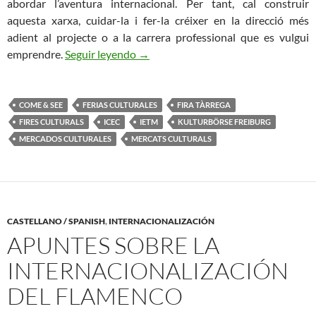
abordar l’aventura internacional. Per tant, cal construir
aquesta xarxa, cuidar-la i fer-la créixer en la direcció més
adient al projecte o a la carrera professional que es vulgui
Anem de Fires
emprendre.
Seguir leyendo
→
COME & SEE
FERIAS CULTURALES
FIRA TÀRREGA
FIRES CULTURALS
ICEC
IETM
KULTURBÖRSE FREIBURG
MERCADOS CULTURALES
MERCATS CULTURALS
CASTELLANO / SPANISH
,
INTERNACIONALIZACIÓN
APUNTES SOBRE LA
INTERNACIONALIZACIÓN
DEL FLAMENCO