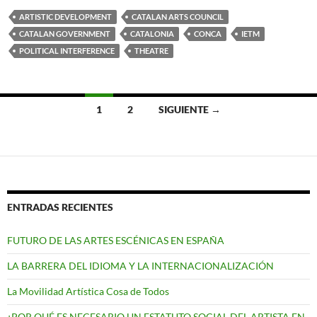
ARTISTIC DEVELOPMENT
CATALAN ARTS COUNCIL
CATALAN GOVERNMENT
CATALONIA
CONCA
IETM
POLITICAL INTERFERENCE
THEATRE
Ir
1
2
SIGUIENTE →
a
las
entradas
ENTRADAS RECIENTES
FUTURO DE LAS ARTES ESCÉNICAS EN ESPAÑA
LA BARRERA DEL IDIOMA Y LA INTERNACIONALIZACIÓN
La Movilidad Artística Cosa de Todos
¿POR QUÉ ES NECESARIO UN ESTATUTO SOCIAL DEL ARTISTA EN