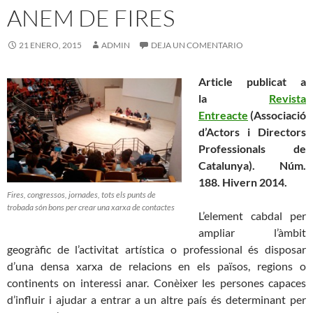
ANEM DE FIRES
21 ENERO, 2015
ADMIN
DEJA UN COMENTARIO
Article publicat a
la
Revista
Entreacte
(Associació
d’Actors i Directors
Professionals de
Catalunya). Núm.
188. Hivern 2014.
Fires, congressos, jornades, tots els punts de
trobada són bons per crear una xarxa de contactes
L’element cabdal per
ampliar l’àmbit
geogràfic de l’activitat artística o professional és disposar
d’una densa xarxa de relacions en els països, regions o
continents on interessi anar. Conèixer les persones capaces
d’influir i ajudar a entrar a un altre país és determinant per