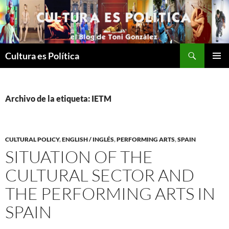
Saltar
al
contenido
Buscar
Cultura es Política
MENÚ
PRINCI
Archivo de la etiqueta: IETM
CULTURAL POLICY
,
ENGLISH / INGLÉS
,
PERFORMING ARTS
,
SPAIN
SITUATION OF THE
CULTURAL SECTOR AND
THE PERFORMING ARTS IN
SPAIN