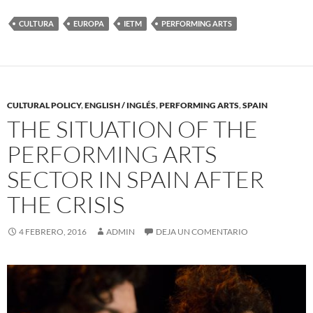
CULTURA
EUROPA
IETM
PERFORMING ARTS
CULTURAL POLICY
,
ENGLISH / INGLÉS
,
PERFORMING ARTS
,
SPAIN
THE SITUATION OF THE
PERFORMING ARTS
SECTOR IN SPAIN AFTER
THE CRISIS
4 FEBRERO, 2016
ADMIN
DEJA UN COMENTARIO