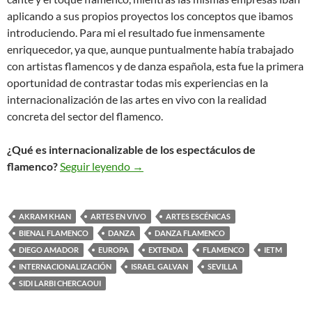
aplicando a sus propios proyectos los conceptos que ibamos
introduciendo. Para mi el resultado fue inmensamente
enriquecedor, ya que, aunque puntualmente había trabajado
con artistas flamencos y de danza española, esta fue la primera
oportunidad de contrastar todas mis experiencias en la
internacionalización de las artes en vivo con la realidad
concreta del sector del flamenco.
¿Qué es internacionalizable de los espectáculos de
Apuntes sobre la Internacionalizació
flamenco?
Seguir leyendo
→
AKRAM KHAN
ARTES EN VIVO
ARTES ESCÉNICAS
BIENAL FLAMENCO
DANZA
DANZA FLAMENCO
DIEGO AMADOR
EUROPA
EXTENDA
FLAMENCO
IETM
INTERNACIONALIZACIÓN
ISRAEL GALVAN
SEVILLA
SIDI LARBI CHERCAOUI