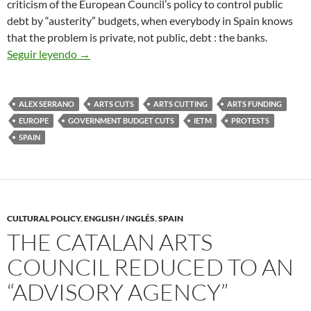
criticism of the European Council’s policy to control public
debt by “austerity” budgets, when everybody in Spain knows
that the problem is private, not public, debt : the banks.
News from de Spanish Cultural Sector: Budget C
Seguir leyendo
→
ALEX SERRANO
ARTS CUTS
ARTS CUTTING
ARTS FUNDING
EUROPE
GOVERNMENT BUDGET CUTS
IETM
PROTESTS
SPAIN
CULTURAL POLICY
,
ENGLISH / INGLÉS
,
SPAIN
THE CATALAN ARTS
COUNCIL REDUCED TO AN
“ADVISORY AGENCY”