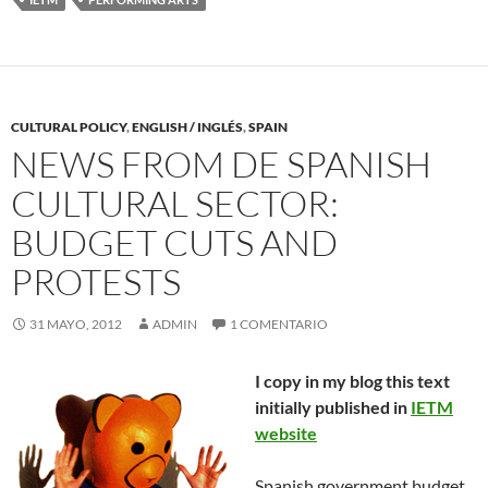
CULTURAL POLICY
,
ENGLISH / INGLÉS
,
SPAIN
NEWS FROM DE SPANISH
CULTURAL SECTOR:
BUDGET CUTS AND
PROTESTS
31 MAYO, 2012
ADMIN
1 COMENTARIO
I copy in my blog this text
initially published in
IETM
website
Spanish government budget