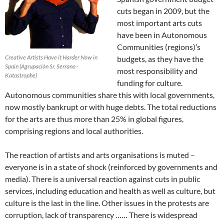
cuts began in 2009, but the
most important arts cuts
have been in Autonomous
Communities (regions)’s
Creative Artists Have it Harder Now in
budgets, as they have the
Spain (Agrupación Sr. Serrano -
most responsibility and
Katastrophe)
funding for culture.
Autonomous communities share this with local governments,
now mostly bankrupt or with huge debts. The total reductions
for the arts are thus more than 25% in global figures,
comprising regions and local authorities.
The reaction of artists and arts organisations is muted –
everyone is in a state of shock (reinforced by governments and
media). There is a universal reaction against cuts in public
services, including education and health as well as culture, but
culture is the last in the line. Other issues in the protests are
corruption, lack of transparency …… There is widespread