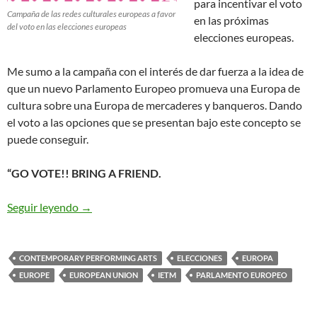
para incentivar el voto
Campaña de las redes culturales europeas a favor
en las próximas
del voto en las elecciones europeas
elecciones europeas.
Me sumo a la campaña con el interés de dar fuerza a la idea de
que un nuevo Parlamento Europeo promueva una Europa de
cultura sobre una Europa de mercaderes y banqueros. Dando
el voto a las opciones que se presentan bajo este concepto se
puede conseguir.
“GO VOTE!! BRING A FRIEND.
Campaña del Sector Cultural Europeo a Favor d
Seguir leyendo
→
CONTEMPORARY PERFORMING ARTS
ELECCIONES
EUROPA
EUROPE
EUROPEAN UNION
IETM
PARLAMENTO EUROPEO