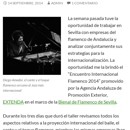
14 SEPTIEMBRE, 2014
ADMIN
1 COMENTARIO
La semana pasada tuve la
oportunidad de trabajar en
Sevilla con empresas del
flamenco de Andalucía y
analizar conjuntamente sus
estrategias para la
internacionalización. La
oportunidad me la brindó el
“Encuentro Internacional
Diego Amador, el cante y el toque
Flamenco 2014” promovido
flamenco cercano al Jazz más
por la Agencia Andaluza de
internacional
Promoción Exterior,
EXTENDA
en el marco de la
Bienal de Flamenco de Sevilla
.
Durante los tres días que duró el taller revisamos todos los
aspectos relativos a la proyección internacional del baile, el
cante y el toque flamenco, mientras las mismas empresas iban