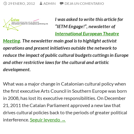
29 ENERO, 2012
ADMIN
DEJA UN COMENTARIO
I was asked to write this article for
“IETM Engage!”, newsletter of
International European Theatre
Meeting
. The newsletter main goal is to highlight activist
operations and present initiatives outside the network to
reduce the impact of public cultural budgets cuttings in Europe
and other restrictive laws for the cultural and artistic
development.
What was a major change in Catalonian cultural policy when
the first executive Arts Council in Southern Europe was born
in 2008, has lost its executive responsibilities. On December
21, 2011 the Catalan Parliament approved a new law that
drives cultural policies back to the periods of greater political
The Catalan Arts Council Reduced t
interference.
Seguir leyendo
→