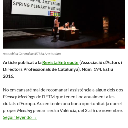
Assemblea General de IETM a Amsterdam
Article publicat a la
Revista Entreacte
(Associació d’Actors i
Directors Professionals de Catalunya). Núm. 194. Estiu
2016.
No em cansaré mai de recomanar l’assistència a algun dels dos
Plenary Meetings
de l’IETM que tenen lloc anualment a les
ciutats d’Europa. Ara en tenim una bona oportunitat ja que el
proper
Meeting
plenari serà a València, del 3 al 6 de novembre.
L’IETM PER APODERAR-NOS COM A PROFESS
Seguir leyendo
→