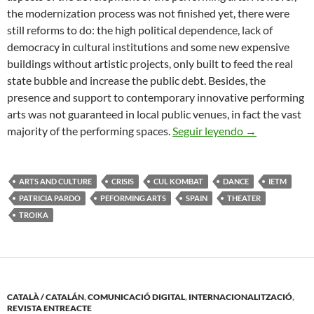
the modernization process was not finished yet, there were
still reforms to do: the high political dependence, lack of
democracy in cultural institutions and some new expensive
buildings without artistic projects, only built to feed the real
state bubble and increase the public debt. Besides, the
presence and support to contemporary innovative performing
arts was not guaranteed in local public venues, in fact the vast
THE SITUATI
majority of the performing spaces.
Seguir leyendo
→
ARTS AND CULTURE
CRISIS
CUL KOMBAT
DANCE
IETM
PATRICIA PARDO
PEFORMING ARTS
SPAIN
THEATER
TROIKA
CATALÀ / CATALÁN
,
COMUNICACIÓ DIGITAL
,
INTERNACIONALITZACIÓ
,
REVISTA ENTREACTE