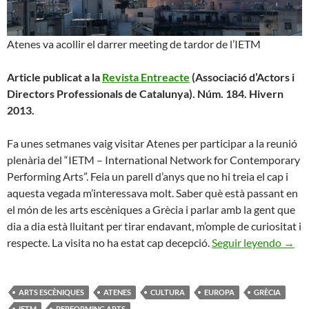
Atenes va acollir el darrer meeting de tardor de l’IETM
Article publicat a la
Revista Entreacte
(Associació d’Actors i
Directors Professionals de Catalunya). Núm. 184. Hivern
2013.
Fa unes setmanes vaig visitar Atenes per participar a la reunió
plenària del “IETM – International Network for Contemporary
Performing Arts”. Feia un parell d’anys que no hi treia el cap i
aquesta vegada m’interessava molt. Saber què està passant en
el món de les arts escèniques a Grècia i parlar amb la gent que
dia a dia està lluitant per tirar endavant, m’omple de curiositat i
LA C
respecte. La visita no ha estat cap decepció.
Seguir leyendo
→
ARTS ESCÈNIQUES
ATENES
CULTURA
EUROPA
GRÈCIA
IETM
PERFORMING ARTS