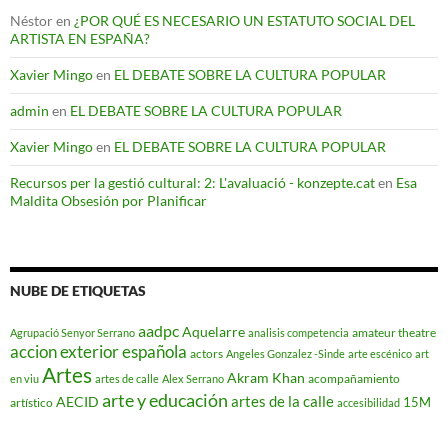
Néstor
en
¿POR QUÉ ES NECESARIO UN ESTATUTO SOCIAL DEL
ARTISTA EN ESPAÑA?
Xavier Mingo
en
EL DEBATE SOBRE LA CULTURA POPULAR
admin
en
EL DEBATE SOBRE LA CULTURA POPULAR
Xavier Mingo
en
EL DEBATE SOBRE LA CULTURA POPULAR
Recursos per la gestió cultural: 2: L'avaluació - konzepte.cat
en
Esa
Maldita Obsesión por Planificar
NUBE DE ETIQUETAS
aadpc
Aquelarre
amateur theatre
Agrupació Senyor Serrano
analisis competencia
accion exterior española
actors
Angeles Gonzalez -Sinde
arte escénico
art
Artes
Akram Khan
acompañamiento
en viu
artes de calle
Alex Serrano
arte y educación
artes de la calle
AECID
15M
artístico
accesibilidad