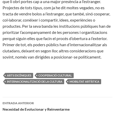
que li obri portes cap a una major presència a l’estranger.
Projectes de tots tipus, com ja he dit moltes vegades, no es
tracta de vendre bolos a l’estranger, que també, sinó cooperar,
col·laborar, conèixer i compartir, idees, experiències o
productes. Per la seva banda les institucions públiques han de
prioritzar l’acompanyament de les persones i organitzacions
perquè siguin elles que facin el procés d’obertura a l’exterior.
Primer de tot, els poders públics han d’internacionalitzar als
ciutadans, deixant en segon lloc altres consideracions que
sovint, només van dirigides a posicionar-se políticament.
ARTS ESCÈNIQUES
COOPERACIÓ CULTURAL
INTERNACIONALITZACIÓ DE LA CULTURA
MOBILITAT ARTÍSTICA
Navegación
ENTRADA ANTERIOR
de
Necesidad de Evolucionar y Reinventarme