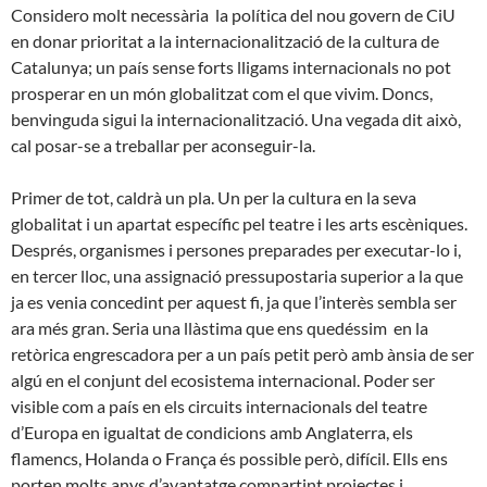
Considero molt necessària la política del nou govern de CiU
en donar prioritat a la internacionalització de la cultura de
Catalunya; un país sense forts lligams internacionals no pot
prosperar en un món globalitzat com el que vivim. Doncs,
benvinguda sigui la internacionalització. Una vegada dit això,
cal posar-se a treballar per aconseguir-la.
Primer de tot, caldrà un pla. Un per la cultura en la seva
globalitat i un apartat específic pel teatre i les arts escèniques.
Després, organismes i persones preparades per executar-lo i,
en tercer lloc, una assignació pressupostaria superior a la que
ja es venia concedint per aquest fi, ja que l’interès sembla ser
ara més gran. Seria una llàstima que ens quedéssim en la
retòrica engrescadora per a un país petit però amb ànsia de ser
algú en el conjunt del ecosistema internacional. Poder ser
visible com a país en els circuits internacionals del teatre
d’Europa en igualtat de condicions amb Anglaterra, els
flamencs, Holanda o França és possible però, difícil. Ells ens
porten molts anys d’avantatge compartint projectes i