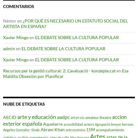
COMENTARIOS
Néstor
en
¿POR QUÉ ES NECESARIO UN ESTATUTO SOCIAL DEL
ARTISTA EN ESPAÑA?
Xavier Mingo
en
EL DEBATE SOBRE LA CULTURA POPULAR
admin
en
EL DEBATE SOBRE LA CULTURA POPULAR
Xavier Mingo
en
EL DEBATE SOBRE LA CULTURA POPULAR
Recursos per la gestió cultural: 2: L'avaluació - konzepte.cat
en
Esa
Maldita Obsesión por Planificar
NUBE DE ETIQUETAS
arte y educación
accion
aadpc
AECID
amateur theatre
art en viu
exterior española
Aquelarre
actors
accesibilidad
Agrupació Senyor Serrano
Akram Khan
15M
acompañamiento
Angeles Gonzalez -Sinde
arte escénico
Artes
artes de la
artístico
analisis competencia
artes de calle
Alex Serrano