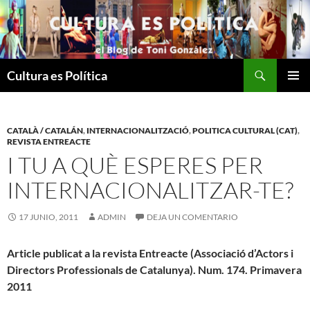
Saltar
al
contenido
Buscar
Cultura es Política
MENÚ
PRINCI
CATALÀ / CATALÁN
,
INTERNACIONALITZACIÓ
,
POLITICA CULTURAL (CAT)
,
REVISTA ENTREACTE
I TU A QUÈ ESPERES PER
INTERNACIONALITZAR-TE?
17 JUNIO, 2011
ADMIN
DEJA UN COMENTARIO
Article publicat a la revista Entreacte (Associació d’Actors i
Directors Professionals de Catalunya). Num. 174. Primavera
2011