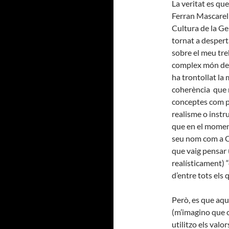
La veritat es q
Ferran Mascarel
Cultura de la Ge
tornat a despert
sobre el meu tre
complex món de 
ha trontollat la
coherència que 
conceptes com 
realisme o instr
que en el moment
seu nom com a C
que vaig pensar 
realísticament) “
d’entre tots els 
Però, es que aque
(m’imagino que 
utilitzo els valo