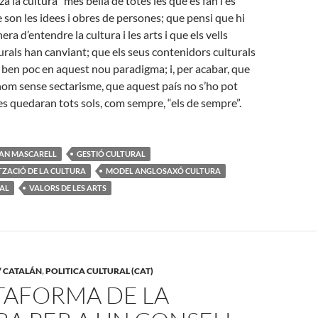
za la cultura “més bella de totes les que es fan i es
e son les idees i obres de persones; que pensi que hi
a d’entendre la cultura i les arts i que els vells
rals han canviant; que els seus contenidors culturals
 ben poc en aquest nou paradigma; i, per acabar, que
om sense sectarisme, que aquest país no s’ho pot
 es quedaran tots sols, com sempre, “els de sempre”.
AN MASCARELL
GESTIÓ CULTURAL
TZACIÓ DE LA CULTURA
MODEL ANGLOSAXÓ CULTURA
RAL
VALORS DE LES ARTS
/ CATALÁN
,
POLITICA CULTURAL (CAT)
TAFORMA DE LA