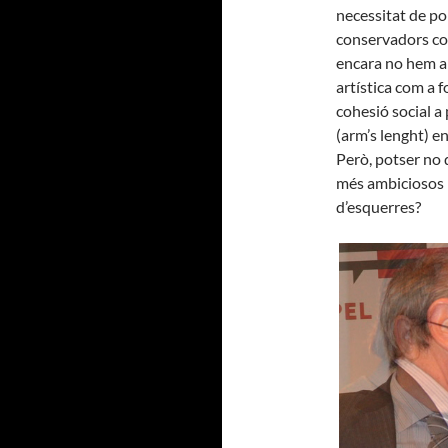
necessitat de pol
conservadors co
encara no hem arr
artística com a 
cohesió social a 
(arm’s lenght) en
Però, potser no 
més ambiciosos p
d’esquerres?