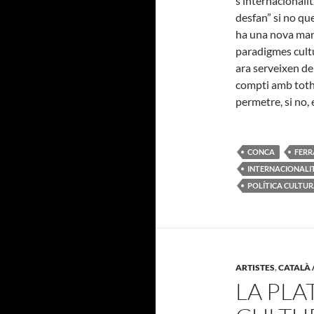
s’internacionalit
desfan” si no qu
ha una nova maner
paradigmes cultu
ara serveixen de
compti amb toth
permetre, si no,
CONCA
FERR
INTERNACIONALI
POLÍTICA CULTU
ARTISTES
,
CATALÀ 
LA PLA