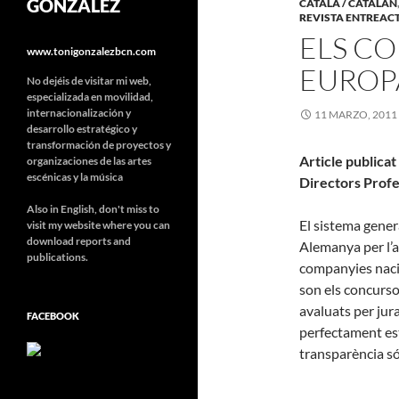
GONZÁLEZ
CATALÀ / CATALÁN
REVISTA ENTREAC
ELS CO
www.tonigonzalezbcn.com
EUROP
No dejéis de visitar mi web,
especializada en movilidad,
internacionalización y
11 MARZO, 2011
desarrollo estratégico y
transformación de proyectos y
Article publicat
organizaciones de las artes
escénicas y la música
Directors Profe
Also in English, don't miss to
El sistema gener
visit my website where you can
download reports and
Alemanya per l’ac
publications.
companyies naci
son els concurso
avaluats per jur
FACEBOOK
perfectament esta
transparència só