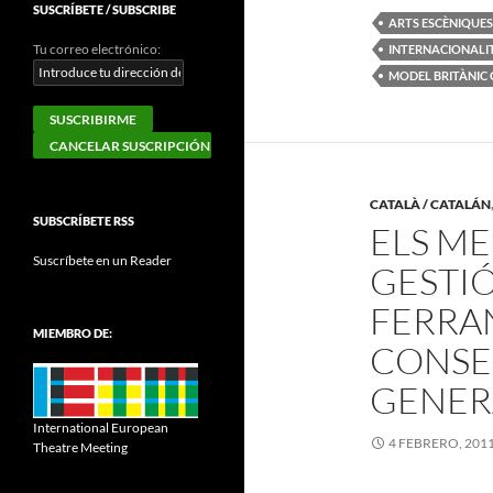
SUSCRÍBETE / SUBSCRIBE
ARTS ESCÈNIQUES
Tu correo electrónico:
INTERNACIONALI
MODEL BRITÀNIC
CATALÀ / CATALÁN
SUBSCRÍBETE RSS
ELS ME
Suscríbete en un Reader
GESTIÓ
FERRA
MIEMBRO DE:
CONSE
GENER
International European
4 FEBRERO, 201
Theatre Meeting