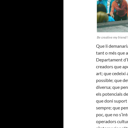
Be creative my friend !
Que li demanaria
tant o més que a 
Departament d’In
creadors que apo
art; que cedeixi
possible; que de
diversa; que pen
els potencials d
que doni suport 
sempre; que pensi
poc, que no s’int
operadors cultur