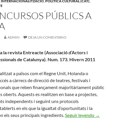
,
INTERNACIONALITZACIÓ
,
POLITICA CULTURAL (CAT)
,
TE
NCURSOS PÚBLICS A
A
ADMIN
DEJA UN COMENTARIO
 a la revista Entreacte (Associació d’Actors i
ssionals de Catalunya). Num. 173. Hivern 2011
alitzat a països com el Regne Unit, Holanda o
cés a càrrecs de direcció de teatres, festivals i
onals que reben finançament majoritàriament públic
s oberts. Aquests es realitzen en base a projectes,
ats independents i seguint uns protocols
blerts en els que la igualtat d’oportunitats i la
Els concursos púb
n els seus principals ingredients.
Seguir leyendo
→