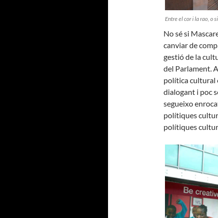
Entre el cor i la rao, 
No sé si Mascare
canviar de compa
gestió de la cult
del Parlament. A
política cultura
dialogant i poc s
segueixo enrocat:
polítiques cultu
polítiques cultur