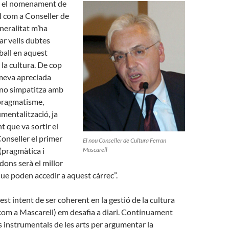
ue el nomenament de
l com a Conseller de
neralitat m’ha
ar vells dubtes
ball en aquest
la cultura. De cop
 meva apreciada
no simpatitza amb
pragmatisme,
umentalització, ja
 que va sortir el
onseller el primer
El nou Conseller de Cultura Ferran
(pragmàtica i
Mascarell
dons serà el millor
que poden accedir a aquest càrrec”.
st intent de ser coherent en la gestió de la cultura
com a Mascarell) em desafia a diari. Contínuament
rs instrumentals de les arts per argumentar la