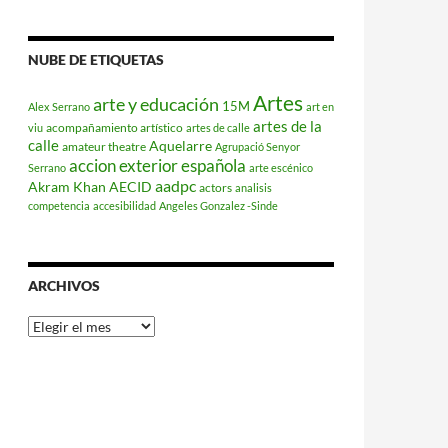
NUBE DE ETIQUETAS
Artes
arte y educación
15M
Alex Serrano
art en
artes de la
acompañamiento artístico
viu
artes de calle
calle
Aquelarre
amateur theatre
Agrupació Senyor
accion exterior española
Serrano
arte escénico
aadpc
Akram Khan
AECID
actors
analisis
competencia
accesibilidad
Angeles Gonzalez -Sinde
ARCHIVOS
Archivos