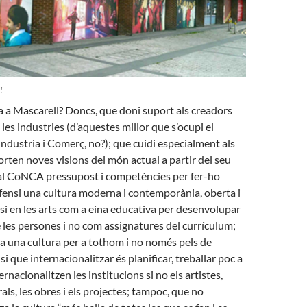
!
 a Mascarell? Doncs, que doni suport als creadors
les industries (d’aquestes millor que s’ocupi el
dustria i Comerç, no?); que cuidi especialment als
rten noves visions del món actual a partir del seu
 al CoNCA pressupost i competències per fer-ho
fensi una cultura moderna i contemporània, oberta i
si en les arts com a eina educativa per desenvolupar
e les persones i no com assignatures del currículum;
a una cultura per a tothom i no només pels de
 que internacionalitzar és planificar, treballar poc a
ernacionalitzen les institucions si no els artistes,
als, les obres i els projectes; tampoc, que no