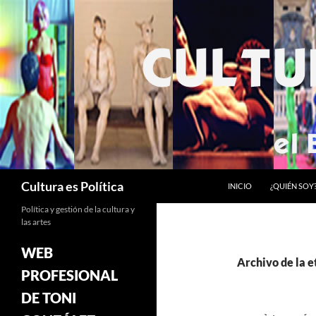
Saltar
al
contenido
Buscar
Cultura es Política
INICIO
¿QUIÉN SOY
Política y gestión de la cultura y
las artes
WEB
Archivo de la e
PROFESIONAL
DE TONI