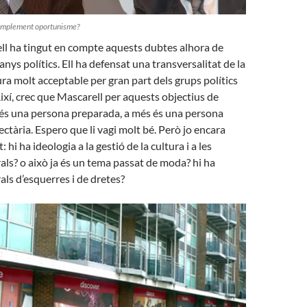
o simplement oportunisme?
ll ha tingut en compte aquests dubtes alhora de
nys polítics. Ell ha defensat una transversalitat de la
ura molt acceptable per gran part dels grups polítics
ixí, crec que Mascarell per aquests objectius de
l és una persona preparada, a més és una persona
ectària. Espero que li vagi molt bé. Però jo encara
 hi ha ideologia a la gestió de la cultura i a les
rals? o això ja és un tema passat de moda? hi ha
als d’esquerres i de dretes?