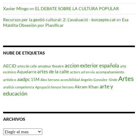
Xavier Mingo
en
EL DEBATE SOBRE LA CULTURA POPULAR
Recursos per la gestió cultural: 2: L'avaluació - konzepte.cat
en
Esa
Maldita Obsesión por Planificar
NUBE DE ETIQUETAS
accion exterior española
AECID
amateur theatre
artes de calle
arte
artes de la calle
Aquelarre
actors
acompañamiento
escénico
art en viu
Artes
aadpc
15M
artístico
Alex Serrano
accesibilidad
Angeles Gonzalez -Sinde
arte y
Akram Khan
analisis competencia
Agrupació Senyor Serrano
educación
ARCHIVOS
Archivos