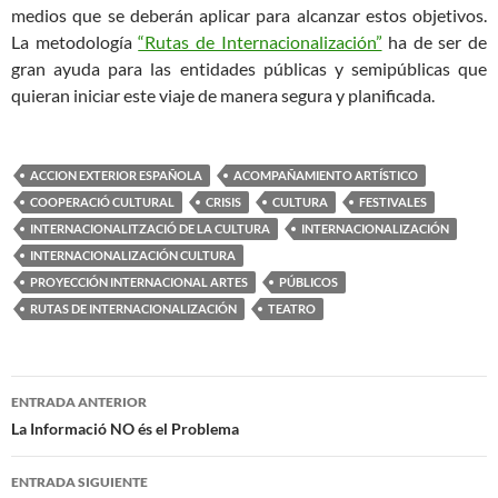
medios que se deberán aplicar para alcanzar estos objetivos.
La metodología
“Rutas de Internacionalización”
ha de ser de
gran ayuda para las entidades públicas y semipúblicas que
quieran iniciar este viaje de manera segura y planificada.
ACCION EXTERIOR ESPAÑOLA
ACOMPAÑAMIENTO ARTÍSTICO
COOPERACIÓ CULTURAL
CRISIS
CULTURA
FESTIVALES
INTERNACIONALITZACIÓ DE LA CULTURA
INTERNACIONALIZACIÓN
INTERNACIONALIZACIÓN CULTURA
PROYECCIÓN INTERNACIONAL ARTES
PÚBLICOS
RUTAS DE INTERNACIONALIZACIÓN
TEATRO
Navegación
ENTRADA ANTERIOR
de
La Informació NO és el Problema
entradas
ENTRADA SIGUIENTE