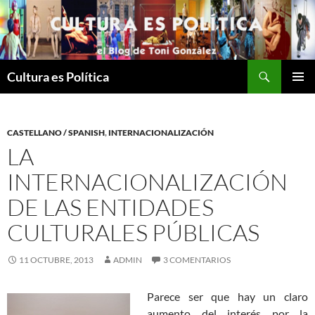
Saltar
al
contenido
Buscar
Cultura es Política
MENÚ
PRINCI
CASTELLANO / SPANISH
,
INTERNACIONALIZACIÓN
LA
INTERNACIONALIZACIÓN
DE LAS ENTIDADES
CULTURALES PÚBLICAS
11 OCTUBRE, 2013
ADMIN
3 COMENTARIOS
Parece ser que hay un claro
aumento del interés por la