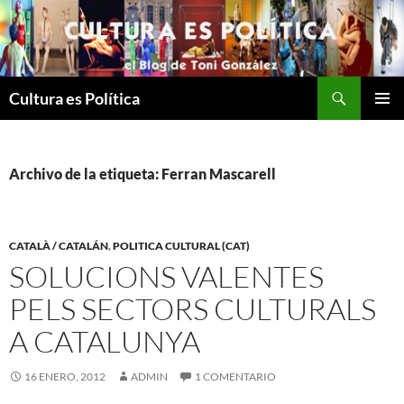
Saltar
al
contenido
Buscar
Cultura es Política
MENÚ
PRINCI
Archivo de la etiqueta: Ferran Mascarell
CATALÀ / CATALÁN
,
POLITICA CULTURAL (CAT)
SOLUCIONS VALENTES
PELS SECTORS CULTURALS
A CATALUNYA
16 ENERO, 2012
ADMIN
1 COMENTARIO