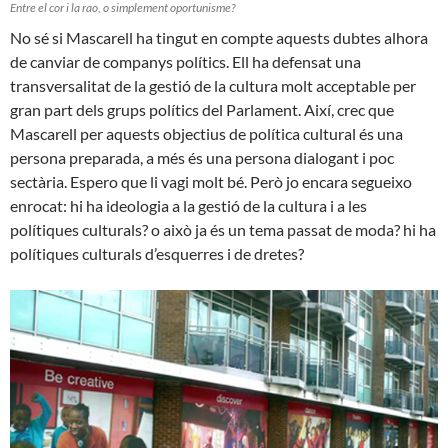
Entre el cor i la rao, o simplement oportunisme?
No sé si Mascarell ha tingut en compte aquests dubtes alhora
de canviar de companys polítics. Ell ha defensat una
transversalitat de la gestió de la cultura molt acceptable per
gran part dels grups polítics del Parlament. Així, crec que
Mascarell per aquests objectius de política cultural és una
persona preparada, a més és una persona dialogant i poc
sectària. Espero que li vagi molt bé. Però jo encara segueixo
enrocat: hi ha ideologia a la gestió de la cultura i a les
polítiques culturals? o això ja és un tema passat de moda? hi ha
polítiques culturals d’esquerres i de dretes?