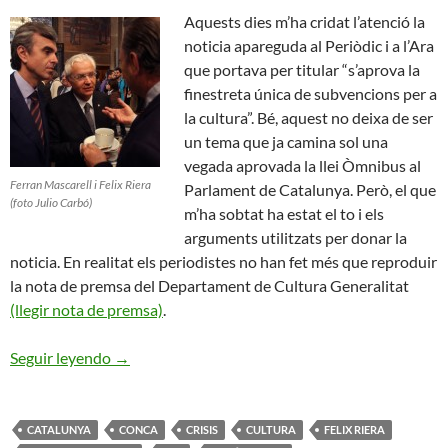
Aquests dies m’ha cridat l’atenció la
noticia apareguda al Periòdic i a l’Ara
que portava per titular “s’aprova la
finestreta única de subvencions per a
la cultura”. Bé, aquest no deixa de ser
un tema que ja camina sol una
vegada aprovada la llei Òmnibus al
Ferran Mascarell i Felix Riera
Parlament de Catalunya. Però, el que
(foto Julio Carbó)
m’ha sobtat ha estat el to i els
arguments utilitzats per donar la
noticia. En realitat els periodistes no han fet més que reproduir
la nota de premsa del Departament de Cultura Generalitat
(llegir nota de premsa)
.
Solucions Valentes pels Sectors Culturals a Cata
Seguir leyendo
→
CATALUNYA
CONCA
CRISIS
CULTURA
FELIX RIERA