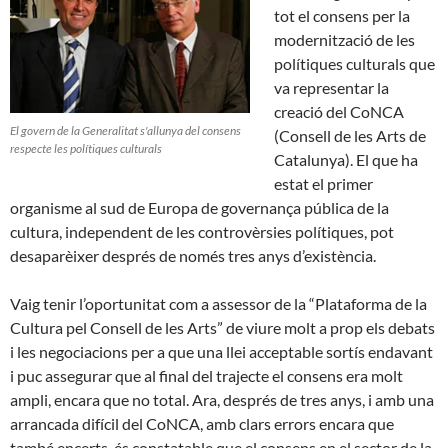
tot el consens per la
modernització de les
polítiques culturals que
va representar la
creació del CoNCA
El govern de la Generalitat s'allunya del consens
(Consell de les Arts de
respecte les polítiques culturals
Catalunya). El que ha
estat el primer
organisme al sud de Europa de governança pública de la
cultura, independent de les controvèrsies polítiques, pot
desaparèixer després de només tres anys d’existència.
Vaig tenir l’oportunitat com a assessor de la “Plataforma de la
Cultura pel Consell de les Arts” de viure molt a prop els debats
i les negociacions per a que una llei acceptable sortís endavant
i puc assegurar que al final del trajecte el consens era molt
ampli, encara que no total. Ara, després de tres anys, i amb una
arrancada difícil del CoNCA, amb clars errors encara que
també encerts, és constatable que el consens en el sector de la