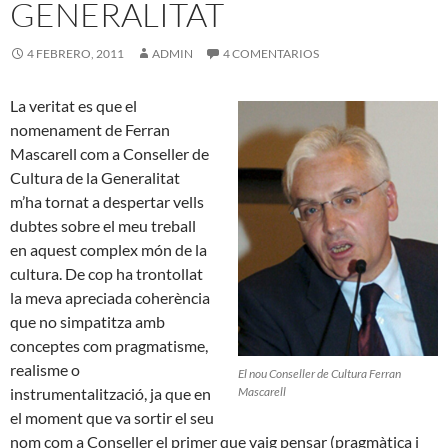
GENERALITAT
4 FEBRERO, 2011
ADMIN
4 COMENTARIOS
La veritat es que el
nomenament de Ferran
Mascarell com a Conseller de
Cultura de la Generalitat
m’ha tornat a despertar vells
dubtes sobre el meu treball
en aquest complex món de la
cultura. De cop ha trontollat
la meva apreciada coherència
que no simpatitza amb
conceptes com pragmatisme,
realisme o
El nou Conseller de Cultura Ferran
instrumentalització, ja que en
Mascarell
el moment que va sortir el seu
nom com a Conseller el primer que vaig pensar (pragmàtica i