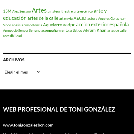
Artes
arte y
15M
amateur theatre
Alex Serrano
arte escénico
educación
artes de la calle
AECID
actors
art en viu
Angeles Gonzalez -
accion exterior española
aadpc
Aquelarre
Sinde
analisis competencia
Akram Khan
acompañamiento artístico
Agrupació Senyor Serrano
artes de calle
accesibilidad
ARCHIVOS
Archivos
WEB PROFESIONAL DE TONI GONZÁLEZ
www.tonigonzalezbcn.com