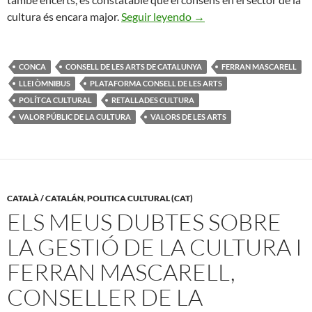
La Supressió del CoNCA i
cultura és encara major.
Seguir leyendo
→
CONCA
CONSELL DE LES ARTS DE CATALUNYA
FERRAN MASCARELL
LLEI ÒMNIBUS
PLATAFORMA CONSELL DE LES ARTS
POLÍTCA CULTURAL
RETALLADES CULTURA
VALOR PÚBLIC DE LA CULTURA
VALORS DE LES ARTS
CATALÀ / CATALÁN
,
POLITICA CULTURAL (CAT)
ELS MEUS DUBTES SOBRE
LA GESTIÓ DE LA CULTURA I
FERRAN MASCARELL,
CONSELLER DE LA