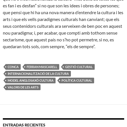
es fan i es desfan” si no que son les idees i obres de persones;
que pensi que hi ha una nova manera d’entendre la cultura i les
arts i que els vells paradigmes culturals han canviant; que els
seus contenidors culturals ara serveixen de ben poc en aquest
nou paradigma; i, per acabar, que compti amb tothom sense
sectarisme, que aquest país no s’ho pot permetre, si no, es
quedaran tots sols, com sempre, “els de sempre”.
CONCA
FERRAN MASCARELL
GESTIÓ CULTURAL
INTERNACIONALITZACIÓ DE LA CULTURA
MODEL ANGLOSAXÓ CULTURA
POLÍTICA CULTURAL
VALORS DE LES ARTS
ENTRADAS RECIENTES