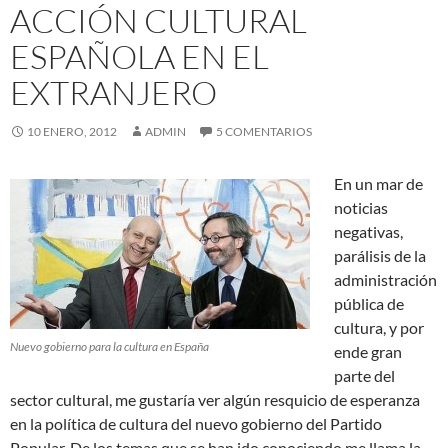
ACCIÓN CULTURAL
ESPAÑOLA EN EL
EXTRANJERO
10 ENERO, 2012
ADMIN
5 COMENTARIOS
En un mar de
noticias
negativas,
parálisis de la
administración
pública de
cultura, y por
Nuevo gobierno para la cultura en España
ende gran
parte del
sector cultural, me gustaría ver algún resquicio de esperanza
en la política de cultura del nuevo gobierno del Partido
Popular. De los temas que se han ido conociendo me llama la