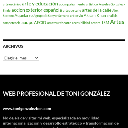
arte y educación
acompañamiento artístico
arte escénico
Angeles Gonzalez -
accion exterior española
artes de la calle
Sinde
artes de calle
Alex
Aquelarre
Akram Khan
Serrano
Agrupació Senyor Serrano
art en viu
analisis
Artes
aadpc
AECID
15M
amateur theatre
actors
competencia
accesibilidad
ARCHIVOS
Archivos
WEB PROFESIONAL DE TONI GONZÁLEZ
www.tonigonzalezbcn.com
No dejéis de visitar mi web, especializada en movilidad,
internacionalización y desarrollo estratégico y transformación de