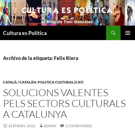
Saltar
al
contenido
Buscar
Cultura es Política
MENÚ
PRINCI
Archivo de la etiqueta: Felix Riera
CATALÀ / CATALÁN
,
POLITICA CULTURAL (CAT)
SOLUCIONS VALENTES
PELS SECTORS CULTURALS
A CATALUNYA
16 ENERO, 2012
ADMIN
1 COMENTARIO