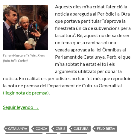
Aquests dies m’ha cridat l’atenció la
noticia apareguda al Periòdic i a l’Ara
que portava per titular “s’aprova la
finestreta única de subvencions per a
la cultura”. Bé, aquest no deixa de ser
un tema que ja camina sol una
vegada aprovada la llei Òmnibus al
Ferran Mascarell i Felix Riera
Parlament de Catalunya. Però, el que
(foto Julio Carbó)
m’ha sobtat ha estat el to i els
arguments utilitzats per donar la
noticia. En realitat els periodistes no han fet més que reproduir
la nota de premsa del Departament de Cultura Generalitat
(llegir nota de premsa)
.
Solucions Valentes pels Sectors Culturals a Cata
Seguir leyendo
→
CATALUNYA
CONCA
CRISIS
CULTURA
FELIX RIERA