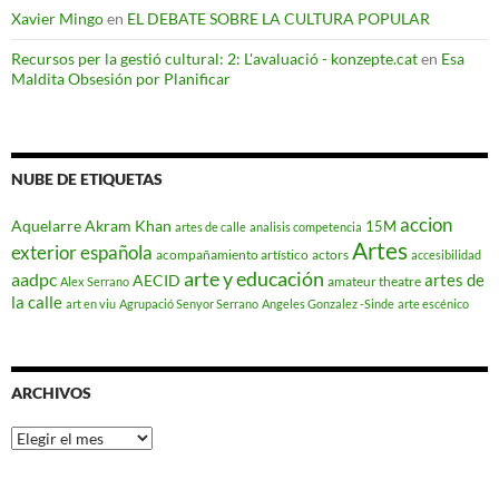
Xavier Mingo
en
EL DEBATE SOBRE LA CULTURA POPULAR
Recursos per la gestió cultural: 2: L'avaluació - konzepte.cat
en
Esa
Maldita Obsesión por Planificar
NUBE DE ETIQUETAS
accion
Aquelarre
Akram Khan
15M
artes de calle
analisis competencia
Artes
exterior española
acompañamiento artístico
actors
accesibilidad
arte y educación
aadpc
artes de
AECID
amateur theatre
Alex Serrano
la calle
art en viu
Agrupació Senyor Serrano
Angeles Gonzalez -Sinde
arte escénico
ARCHIVOS
Archivos