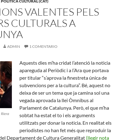
,
POLITICA CULTURAL (CAT)
ONS VALENTES PELS
S CULTURALS A
UNYA
ADMIN
1 COMENTARIO
Aquests dies m’ha cridat l’atenció la noticia
apareguda al Periòdic i a l’Ara que portava
per titular “s’aprova la finestreta única de
subvencions per a la cultura”. Bé, aquest no
deixa de ser un tema que ja camina sol una
vegada aprovada la llei Òmnibus al
Parlament de Catalunya. Però, el que m’ha
x Riera
sobtat ha estat el to i els arguments
utilitzats per donar la noticia. En realitat els
periodistes no han fet més que reproduir la
del Departament de Cultura Generalitat
(llegir nota