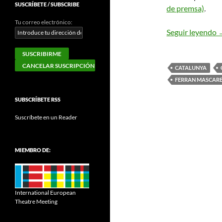
SUSCRÍBETE / SUBSCRIBE
de premsa)
.
Tu correo electrónico:
S
Seguir leyendo
CATALUNYA
FERRAN MASCARE
SUBSCRÍBETE RSS
Suscríbete en un Reader
MIEMBRO DE:
International European
Theatre Meeting