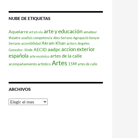
NUBE DE ETIQUETAS
arte y educación
Aquelarre
amateur
art en viu
theatre
analisis competencia
Alex Serrano
Agrupació Senyor
Akram Khan
actors
Serrano
accesibilidad
Angeles
accion exterior
aadpc
AECID
Gonzalez -Sinde
española
artes de la calle
arte escénico
Artes
15M
acompañamiento artístico
artes de calle
ARCHIVOS
Archivos