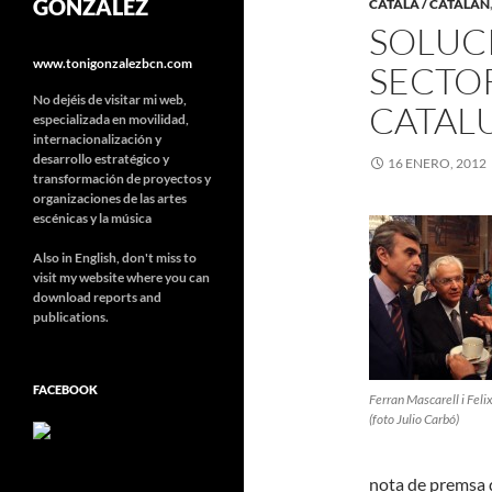
GONZÁLEZ
CATALÀ / CATALÁN
SOLUCI
www.tonigonzalezbcn.com
SECTOR
No dejéis de visitar mi web,
CATAL
especializada en movilidad,
internacionalización y
desarrollo estratégico y
16 ENERO, 2012
transformación de proyectos y
organizaciones de las artes
escénicas y la música
Also in English, don't miss to
visit my website where you can
download reports and
publications.
FACEBOOK
Ferran Mascarell i Feli
(foto Julio Carbó)
nota de premsa 