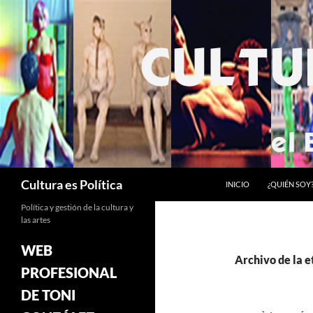
Saltar
al
contenido
Buscar
Cultura es Política
INICIO
¿QUIÉN SOY
Política y gestión de la cultura y
las artes
WEB
Archivo de la e
PROFESIONAL
DE TONI