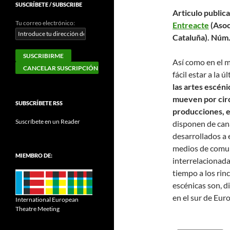
SUSCRÍBETE / SUBSCRIBE
Articulo public
Tu correo electrónico:
Entreacte
(Asoc
Cataluña). Núm.
Así como en el m
fácil estar a la 
las artes escéni
mueven por circ
SUBSCRÍBETE RSS
producciones, e
Suscríbete en un Reader
disponen de can
desarrollados a 
medios de comun
MIEMBRO DE:
interrelacionada
tiempo a los rin
escénicas son, d
en el sur de Eur
International European
Theatre Meeting