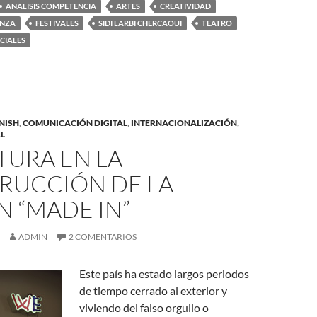
ANALISIS COMPETENCIA
ARTES
CREATIVIDAD
NZA
FESTIVALES
SIDI LARBI CHERCAOUI
TEATRO
CIALES
NISH
,
COMUNICACIÓN DIGITAL
,
INTERNACIONALIZACIÓN
,
L
TURA EN LA
RUCCIÓN DE LA
 “MADE IN”
ADMIN
2 COMENTARIOS
Este país ha estado largos periodos
de tiempo cerrado al exterior y
viviendo del falso orgullo o