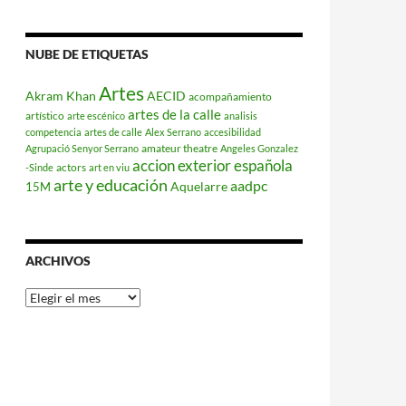
NUBE DE ETIQUETAS
Artes
Akram Khan
AECID
acompañamiento
artes de la calle
artístico
arte escénico
analisis
competencia
artes de calle
Alex Serrano
accesibilidad
amateur theatre
Agrupació Senyor Serrano
Angeles Gonzalez
accion exterior española
actors
-Sinde
art en viu
arte y educación
aadpc
Aquelarre
15M
ARCHIVOS
Archivos