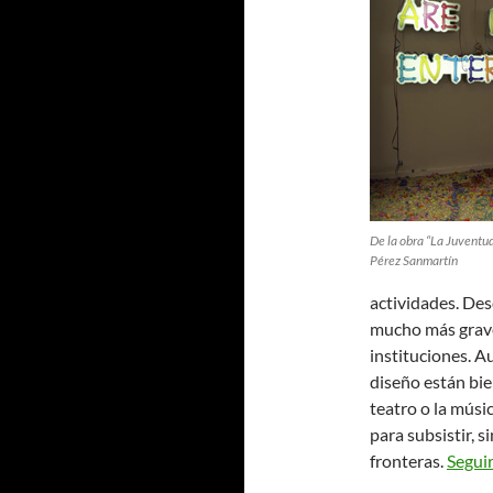
De la obra “La Juventud
Pérez Sanmartín
actividades. Des
mucho más grave
instituciones. Au
diseño están bi
teatro o la músi
para subsistir, 
fronteras.
Segui