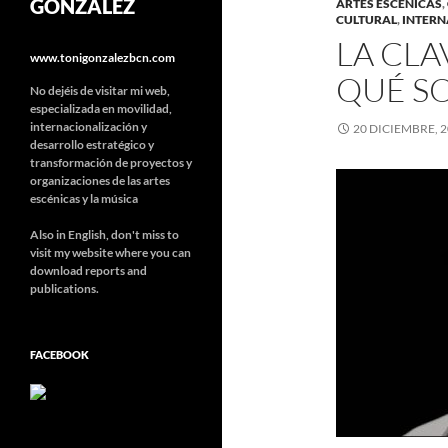
GONZÁLEZ
ARTES ESCÉNICAS
,
CULTURAL
,
INTERN
LA CLA
www.tonigonzalezbcn.com
QUÉ S
No dejéis de visitar mi web,
especializada en movilidad,
internacionalización y
20 DICIEMBRE, 
desarrollo estratégico y
transformación de proyectos y
organizaciones de las artes
escénicas y la música
Also in English, don't miss to
visit my website where you can
download reports and
publications.
FACEBOOK