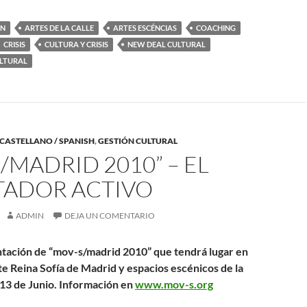
ÓN
ARTES DE LA CALLE
ARTES ESCÉNCIAS
COACHING
CRISIS
CULTURA Y CRISIS
NEW DEAL CULTURAL
ULTURAL
CASTELLANO / SPANISH
,
GESTIÓN CULTURAL
/MADRID 2010” – EL
TADOR ACTIVO
ADMIN
DEJA UN COMENTARIO
tación de “mov-s/madrid 2010” que tendrá lugar en
te Reina Sofía de Madrid y espacios escénicos de la
l 13 de Junio. Información en
www.mov-s.org