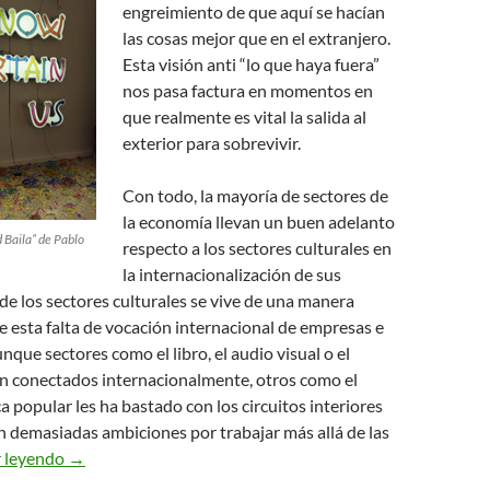
engreimiento de que aquí se hacían
las cosas mejor que en el extranjero.
Esta visión anti “lo que haya fuera”
nos pasa factura en momentos en
que realmente es vital la salida al
exterior para sobrevivir.
Con todo, la mayoría de sectores de
la economía llevan un buen adelanto
 Baila” de Pablo
respecto a los sectores culturales en
la internacionalización de sus
de los sectores culturales se vive de una manera
 esta falta de vocación internacional de empresas e
nque sectores como el libro, el audio visual o el
en conectados internacionalmente, otros como el
ca popular les ha bastado con los circuitos interiores
sin demasiadas ambiciones por trabajar más allá de las
La Cultura en la Construcción de la Imagen “Made In”
r leyendo
→