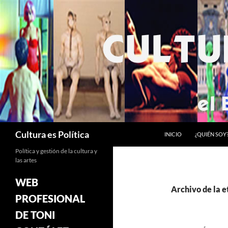
Saltar
al
contenido
Buscar
Cultura es Política
INICIO
¿QUIÉN SOY
Política y gestión de la cultura y
las artes
WEB
Archivo de la e
PROFESIONAL
DE TONI