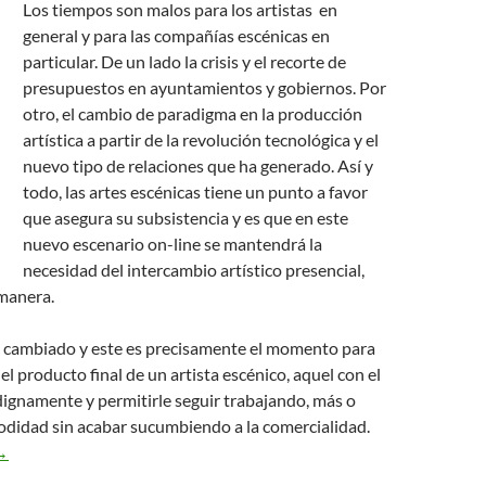
Los tiempos son malos para los artistas en
general y para las compañías escénicas en
particular. De un lado la crisis y el recorte de
presupuestos en ayuntamientos y gobiernos. Por
otro, el cambio de paradigma en la producción
artística a partir de la revolución tecnológica y el
nuevo tipo de relaciones que ha generado. Así y
todo, las artes escénicas tiene un punto a favor
que asegura su subsistencia y es que en este
nuevo escenario on-line se mantendrá la
necesidad del intercambio artístico presencial,
manera.
 cambiado y este es precisamente el momento para
el producto final de un artista escénico, aquel con el
dignamente y permitirle seguir trabajando, más o
didad sin acabar sucumbiendo a la comercialidad.
oluciones a la Crisis desde las Artes Escénicas (I): Diversificar la 
→