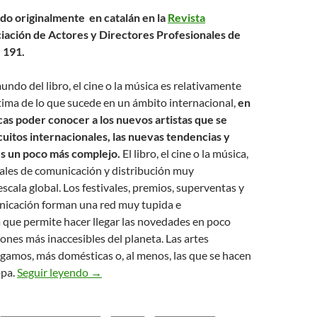
ado originalmente en catalán en la
Revista
iación de Actores y Directores Profesionales de
 191.
undo del libro, el cine o la música es relativamente
última de lo que sucede en un ámbito internacional,
en
cas poder conocer a los nuevos artistas que se
uitos internacionales, las nuevas tendencias y
s un poco más complejo.
El libro, el cine o la música,
ales de comunicación y distribución muy
escala global. Los festivales, premios, superventas y
icación forman una red muy tupida e
 que permite hacer llegar las novedades en poco
cones más inaccesibles del planeta. Las artes
igamos, más domésticas o, al menos, las que se hacen
LA CLAVE ESTÁ EN SABER EN QUÉ SOY DIF
opa.
Seguir leyendo
→