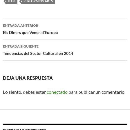
IETM
PERFORMING ARTS
Navegación
ENTRADA ANTERIOR
de
Els Diners que Venen d’Europa
entradas
ENTRADA SIGUIENTE
Tendencias del Sector Cultural en 2014
DEJA UNA RESPUESTA
Lo siento, debes estar
conectado
para publicar un comentario.