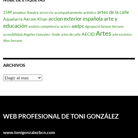
artes de la calle
15M
amateur theatre
acompañamiento artístico
art en viu
arte y
accion exterior española
Aquelarre
Akram Khan
educación
aadpc
actors
analisis competencia
Agrupació Senyor Serrano
Artes
AECID
accesibilidad
Angeles Gonzalez -Sinde
artes de calle
arte escénico
Alex Serrano
ARCHIVOS
Archivos
WEB PROFESIONAL DE TONI GONZÁLEZ
www.tonigonzalezbcn.com