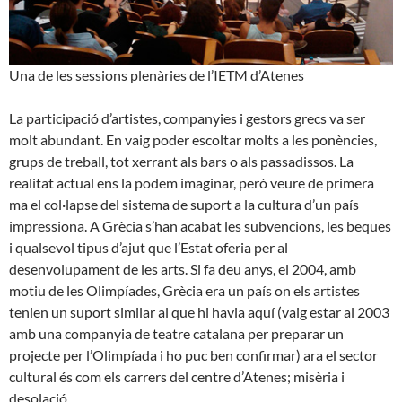
Una de les sessions plenàries de l’IETM d’Atenes
La participació d’artistes, companyies i gestors grecs va ser
molt abundant. En vaig poder escoltar molts a les ponències,
grups de treball, tot xerrant als bars o als passadissos. La
realitat actual ens la podem imaginar, però veure de primera
ma el col·lapse del sistema de suport a la cultura d’un país
impressiona. A Grècia s’han acabat les subvencions, les beques
i qualsevol tipus d’ajut que l’Estat oferia per al
desenvolupament de les arts. Si fa deu anys, el 2004, amb
motiu de les Olimpíades, Grècia era un país on els artistes
tenien un suport similar al que hi havia aquí (vaig estar al 2003
amb una companyia de teatre catalana per preparar un
projecte per l’Olimpíada i ho puc ben confirmar) ara el sector
cultural és com els carrers del centre d’Atenes; misèria i
desolació.