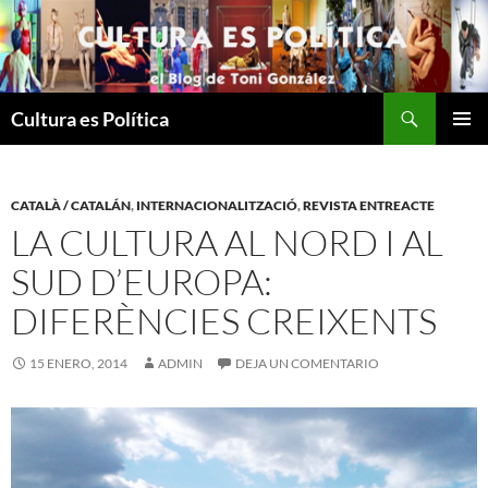
Saltar
al
contenido
Buscar
Cultura es Política
MENÚ
PRINCI
CATALÀ / CATALÁN
,
INTERNACIONALITZACIÓ
,
REVISTA ENTREACTE
LA CULTURA AL NORD I AL
SUD D’EUROPA:
DIFERÈNCIES CREIXENTS
15 ENERO, 2014
ADMIN
DEJA UN COMENTARIO