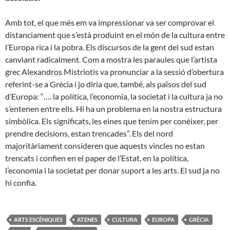
Amb tot, el que més em va impressionar va ser comprovar el
distanciament que s’està produint en el món de la cultura entre
l’Europa rica i la pobra. Els discursos de la gent del sud estan
canviant radicalment. Com a mostra les paraules que l’artista
grec Alexandros Mistriotis va pronunciar a la sessió d’obertura
referint-se a Grècia i jo diria que, també, als països del sud
d’Europa: “…. la política, l’economia, la societat i la cultura ja no
s’entenen entre ells. Hi ha un problema en la nostra estructura
simbòlica. Els significats, les eines que tenim per conèixer, per
prendre decisions, estan trencades”. Els del nord
majoritàriament consideren que aquests vincles no estan
trencats i confien en el paper de l’Estat, en la política,
l’economia i la societat per donar suport a les arts. El sud ja no
hi confia.
ARTS ESCÈNIQUES
ATENES
CULTURA
EUROPA
GRÈCIA