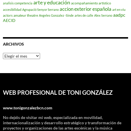
arte y educación
acompañamiento artístico
analisis competencia
accion exterior española
accesibilidad
Agrupació Senyor Serrano
art en viu
aadpc
actors
amateur theatre
Angeles Gonzalez -Sinde
artes de calle
Alex Serrano
AECID
ARCHIVOS
Archivos
WEB PROFESIONAL DE TONI GONZÁLEZ
www.tonigonzalezbcn.com
No dejéis de visitar mi web, especializada en movilidad,
internacionalización y desarrollo estratégico y transformación de
proyectos y organizaciones de las artes escénicas y la música