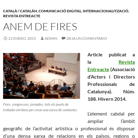
CATALÀ / CATALÁN
,
COMUNICACIÓ DIGITAL
,
INTERNACIONALITZACIÓ
,
REVISTA ENTREACTE
ANEM DE FIRES
21 ENERO, 2015
ADMIN
DEJA UN COMENTARIO
Article publicat a
la
Revista
Entreacte
(Associació
d’Actors i Directors
Professionals de
Catalunya). Núm.
188. Hivern 2014.
Fires, congressos, jornades, tots els punts de
trobada són bons per crear una xarxa de contactes
L’element cabdal per
ampliar l’àmbit
geogràfic de l’activitat artística o professional és disposar
d’una densa xarxa de relacions en els països, regions o