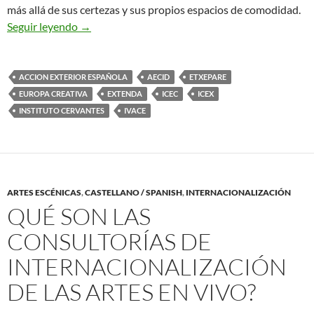
más allá de sus certezas y sus propios espacios de comodidad.
LA ENDOGAMIA DEL YO MISMO EN LA CULT
Seguir leyendo
→
ACCION EXTERIOR ESPAÑOLA
AECID
ETXEPARE
EUROPA CREATIVA
EXTENDA
ICEC
ICEX
INSTITUTO CERVANTES
IVACE
ARTES ESCÉNICAS
,
CASTELLANO / SPANISH
,
INTERNACIONALIZACIÓN
QUÉ SON LAS
CONSULTORÍAS DE
INTERNACIONALIZACIÓN
DE LAS ARTES EN VIVO?