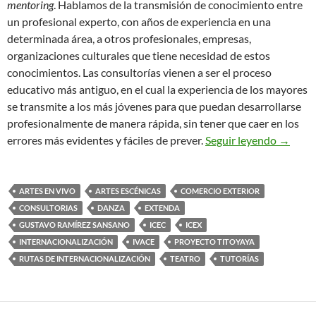
mentoring
. Hablamos de la transmisión de conocimiento entre
un profesional experto, con años de experiencia en una
determinada área, a otros profesionales, empresas,
organizaciones culturales que tiene necesidad de estos
conocimientos. Las consultorías vienen a ser el proceso
educativo más antiguo, en el cual la experiencia de los mayores
se transmite a los más jóvenes para que puedan desarrollarse
profesionalmente de manera rápida, sin tener que caer en los
Qué son
errores más evidentes y fáciles de prever.
Seguir leyendo
→
ARTES EN VIVO
ARTES ESCÉNICAS
COMERCIO EXTERIOR
CONSULTORIAS
DANZA
EXTENDA
GUSTAVO RAMÍREZ SANSANO
ICEC
ICEX
INTERNACIONALIZACIÓN
IVACE
PROYECTO TITOYAYA
RUTAS DE INTERNACIONALIZACIÓN
TEATRO
TUTORÍAS