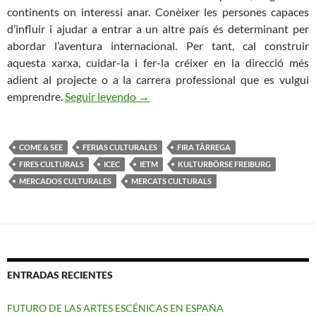
continents on interessi anar. Conèixer les persones capaces
d’influir i ajudar a entrar a un altre país és determinant per
abordar l’aventura internacional. Per tant, cal construir
aquesta xarxa, cuidar-la i fer-la créixer en la direcció més
adient al projecte o a la carrera professional que es vulgui
Anem de Fires
emprendre.
Seguir leyendo
→
COME & SEE
FERIAS CULTURALES
FIRA TÀRREGA
FIRES CULTURALS
ICEC
IETM
KULTURBÖRSE FREIBURG
MERCADOS CULTURALES
MERCATS CULTURALS
ENTRADAS RECIENTES
FUTURO DE LAS ARTES ESCÉNICAS EN ESPAÑA