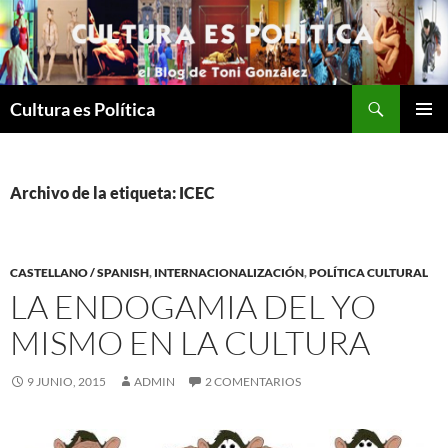
Saltar
al
contenido
Buscar
Cultura es Política
MENÚ
PRINCI
Archivo de la etiqueta: ICEC
CASTELLANO / SPANISH
,
INTERNACIONALIZACIÓN
,
POLÍTICA CULTURAL
LA ENDOGAMIA DEL YO
MISMO EN LA CULTURA
9 JUNIO, 2015
ADMIN
2 COMENTARIOS