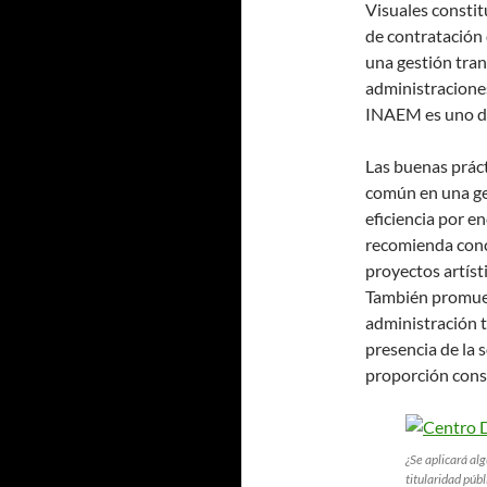
Visuales constitu
de contratación 
una gestión tran
administraciones
INAEM es uno de
Las buenas prác
común en una ges
eficiencia por e
recomienda concu
proyectos artísti
También promuev
administración t
presencia de la 
proporción cons
¿Se aplicará al
titularidad públ