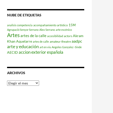
NUBE DE ETIQUETAS
15M
acompañamiento artístico
analisis competencia
Agrupació Senyor Serrano
Alex Serrano
arte escénico
Artes
artes de la calle
Akram
actors
accesibilidad
aadpc
Khan
Aquelarre
amateur theatre
artes de calle
arte y educación
art en viu
Angeles Gonzalez -Sinde
accion exterior española
AECID
ARCHIVOS
Archivos