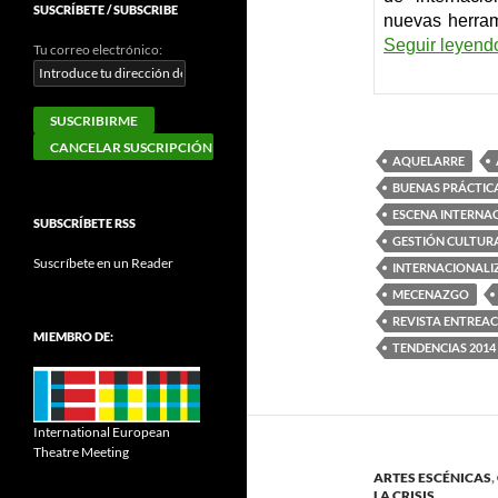
SUSCRÍBETE / SUBSCRIBE
nuevas herram
Seguir leyen
Tu correo electrónico:
AQUELARRE
BUENAS PRÁCTIC
ESCENA INTERNA
SUBSCRÍBETE RSS
GESTIÓN CULTUR
Suscríbete en un Reader
INTERNACIONALI
MECENAZGO
REVISTA ENTREA
MIEMBRO DE:
TENDENCIAS 2014
International European
Theatre Meeting
ARTES ESCÉNICAS
,
LA CRISIS