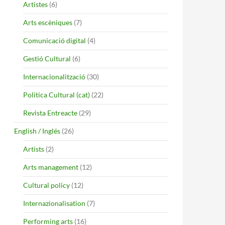
Artistes
(6)
Arts escèniques
(7)
Comunicació digital
(4)
Gestió Cultural
(6)
Internacionalització
(30)
Politica Cultural (cat)
(22)
Revista Entreacte
(29)
English / Inglés
(26)
esafiar la Crisis de las Artes Escénicas
Artists
(2)
Arts management
(12)
Cultural policy
(12)
Internazionalisation
(7)
Performing arts
(16)