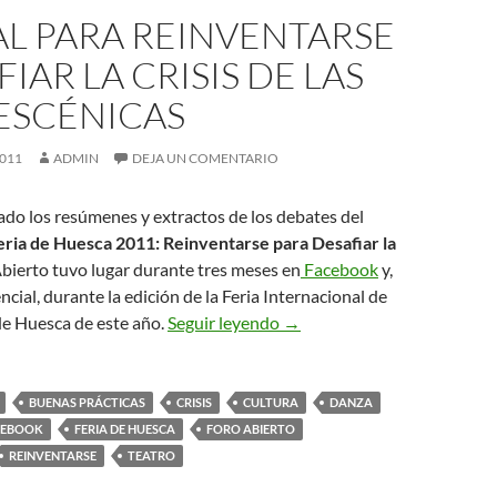
L PARA REINVENTARSE
FIAR LA CRISIS DE LAS
ESCÉNICAS
2011
ADMIN
DEJA UN COMENTARIO
ado los resúmenes y extractos de los debates del
eria de Huesca 2011: Reinventarse para Desafiar la
 Abierto tuvo lugar durante tres meses en
Facebook
y,
cial, durante la edición de la Feria Internacional de
Manual para Reinventarse y D
de Huesca de este año.
Seguir leyendo
→
BUENAS PRÁCTICAS
CRISIS
CULTURA
DANZA
CEBOOK
FERIA DE HUESCA
FORO ABIERTO
REINVENTARSE
TEATRO