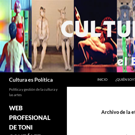
Saltar
al
contenido
Buscar
Cultura es Política
INICIO
¿QUIÉN SOY
Política y gestión de la cultura y
las artes
WEB
Archivo de la e
PROFESIONAL
DE TONI