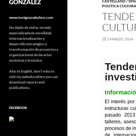
GONZÁLEZ
CASTELLANO / SPA
POLÍTICA CULTURA
TENDE
www.tonigonzalezbcn.com
CULTUR
No dejéis de visitar mi web,
especializada en movilidad,
internacionalización y
5 MARZO, 2014
desarrollo estratégico y
transformación de proyectos y
organizaciones de las artes
escénicas y la música
Tenden
Also in English, don't miss to
invest
visit my website where you can
download reports and
publications.
Informació
El interés por
FACEBOOK
estructuras cu
pasado 2013 
talleres, ases
procesos de i
de internaci