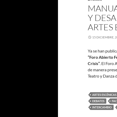
MANUA
Y DESA
ARTES 
15 DICIEMBRE, 
Ya se han public
“Foro Abierto F
Crisis”
. El Foro
de manera presen
Teatro y Danza 
ARTES ESCÉNICAS
DEBATES
FA
INTERCAMBIO