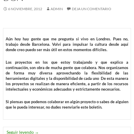
6 NOVIEMBRE, 2012
ADMIN
DEJA UN COMENTARIO
Aún hoy hay gente que me pregunta si vivo en Londres. Pues no,
trabajo desde Barcelona. Volví para impulsar la cultura desde aquí
donde creo puedo ser más útil en estos momentos difíciles.
Los proyectos en los que estoy trabajando y que explico a
continuación, son obra de mucha gente que colabora. Nos organizamos
de forma muy diversa aprovechando la flexibilidad de las
herramientas digitales y la disponibilidad de cada uno De esta manera
los proyectos se realizan de manera eficiente, a partir de los recursos
intelectuales y económicos adecuados y estrictamente necesarios.
Si piensas que podemos colaborar en algún proyecto o sabes de alguien
que le pueda interesar, no dudes reenviarle este boletín.
Actividades Otoño 2012 / Toni González – Escena Int
Seguir leyendo
→