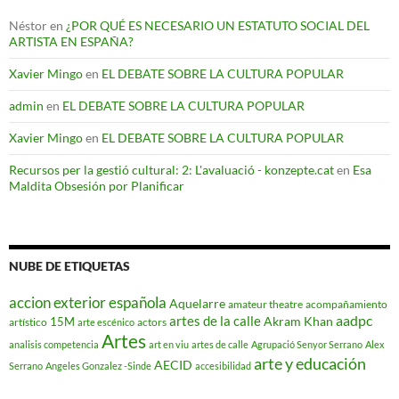
Néstor
en
¿POR QUÉ ES NECESARIO UN ESTATUTO SOCIAL DEL
ARTISTA EN ESPAÑA?
Xavier Mingo
en
EL DEBATE SOBRE LA CULTURA POPULAR
admin
en
EL DEBATE SOBRE LA CULTURA POPULAR
Xavier Mingo
en
EL DEBATE SOBRE LA CULTURA POPULAR
Recursos per la gestió cultural: 2: L'avaluació - konzepte.cat
en
Esa
Maldita Obsesión por Planificar
NUBE DE ETIQUETAS
accion exterior española
Aquelarre
amateur theatre
acompañamiento
aadpc
artes de la calle
Akram Khan
15M
artístico
actors
arte escénico
Artes
analisis competencia
art en viu
artes de calle
Agrupació Senyor Serrano
Alex
arte y educación
AECID
Serrano
Angeles Gonzalez -Sinde
accesibilidad