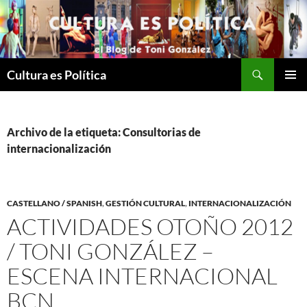
Saltar
al
contenido
Buscar
Cultura es Política
MENÚ
PRINCI
Archivo de la etiqueta: Consultorias de
internacionalización
CASTELLANO / SPANISH
,
GESTIÓN CULTURAL
,
INTERNACIONALIZACIÓN
ACTIVIDADES OTOÑO 2012
/ TONI GONZÁLEZ –
ESCENA INTERNACIONAL
BCN