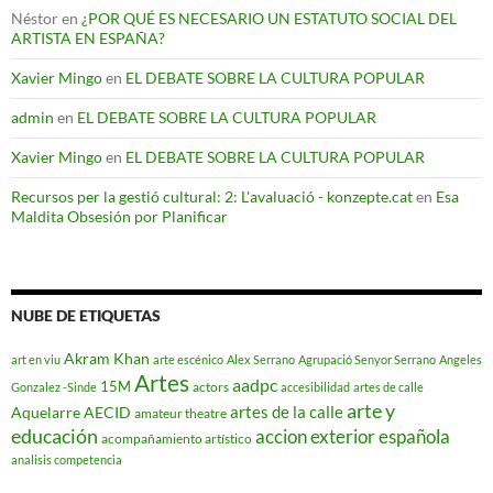
Néstor
en
¿POR QUÉ ES NECESARIO UN ESTATUTO SOCIAL DEL
ARTISTA EN ESPAÑA?
Xavier Mingo
en
EL DEBATE SOBRE LA CULTURA POPULAR
admin
en
EL DEBATE SOBRE LA CULTURA POPULAR
Xavier Mingo
en
EL DEBATE SOBRE LA CULTURA POPULAR
Recursos per la gestió cultural: 2: L'avaluació - konzepte.cat
en
Esa
Maldita Obsesión por Planificar
NUBE DE ETIQUETAS
Akram Khan
art en viu
arte escénico
Alex Serrano
Agrupació Senyor Serrano
Angeles
Artes
aadpc
15M
actors
Gonzalez -Sinde
accesibilidad
artes de calle
arte y
artes de la calle
Aquelarre
AECID
amateur theatre
educación
accion exterior española
acompañamiento artístico
analisis competencia