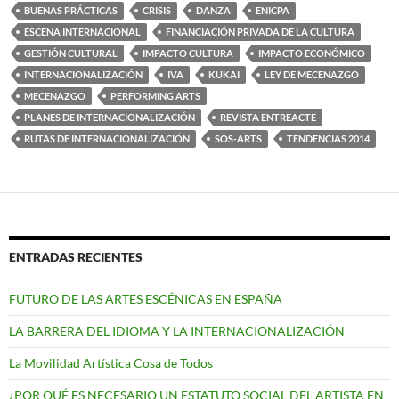
BUENAS PRÁCTICAS
CRISIS
DANZA
ENICPA
ESCENA INTERNACIONAL
FINANCIACIÓN PRIVADA DE LA CULTURA
GESTIÓN CULTURAL
IMPACTO CULTURA
IMPACTO ECONÓMICO
INTERNACIONALIZACIÓN
IVA
KUKAI
LEY DE MECENAZGO
MECENAZGO
PERFORMING ARTS
PLANES DE INTERNACIONALIZACIÓN
REVISTA ENTREACTE
RUTAS DE INTERNACIONALIZACIÓN
SOS-ARTS
TENDENCIAS 2014
ENTRADAS RECIENTES
FUTURO DE LAS ARTES ESCÉNICAS EN ESPAÑA
LA BARRERA DEL IDIOMA Y LA INTERNACIONALIZACIÓN
La Movilidad Artística Cosa de Todos
¿POR QUÉ ES NECESARIO UN ESTATUTO SOCIAL DEL ARTISTA EN