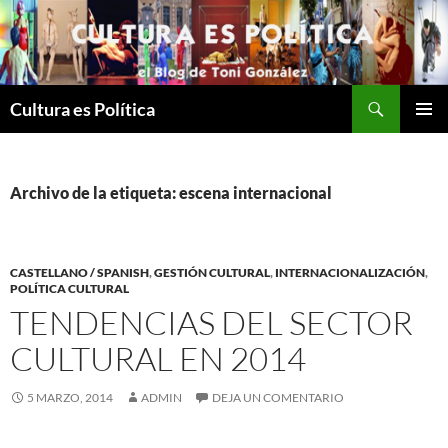
Saltar
al
contenido
Buscar
Cultura es Política
MENÚ
PRINCI
Archivo de la etiqueta: escena internacional
CASTELLANO / SPANISH
,
GESTIÓN CULTURAL
,
INTERNACIONALIZACIÓN
,
POLÍTICA CULTURAL
TENDENCIAS DEL SECTOR
CULTURAL EN 2014
5 MARZO, 2014
ADMIN
DEJA UN COMENTARIO