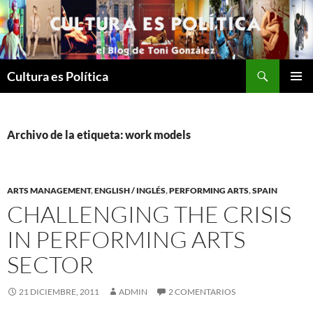
Saltar
al
contenido
Buscar
Cultura es Política
MENÚ
PRINCI
Archivo de la etiqueta: work models
ARTS MANAGEMENT
,
ENGLISH / INGLÉS
,
PERFORMING ARTS
,
SPAIN
CHALLENGING THE CRISIS
IN PERFORMING ARTS
SECTOR
21 DICIEMBRE, 2011
ADMIN
2 COMENTARIOS