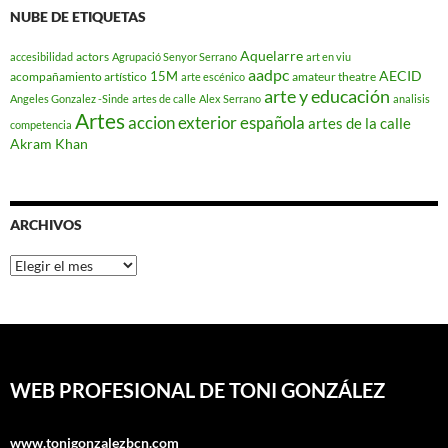
NUBE DE ETIQUETAS
Aquelarre
actors
accesibilidad
Agrupació Senyor Serrano
art en viu
aadpc
AECID
15M
acompañamiento artístico
amateur theatre
arte escénico
arte y educación
Angeles Gonzalez -Sinde
artes de calle
Alex Serrano
analisis
Artes
accion exterior española
artes de la calle
competencia
Akram Khan
ARCHIVOS
Archivos
WEB PROFESIONAL DE TONI GONZÁLEZ
www.tonigonzalezbcn.com