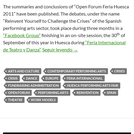
The summaries and conclusions of “Open Forum Feria Huesca
2011” have been published. The debates, under the name
“Reinvent Yourself to Challenge the Crises” of the Spanish
performing arts sector, took place during three months in a
th
“Facebook Group”
finishing in an on-site session, the 30
of
September of this year in Huesca during
“Feria Internacional
Challenging the Crisis in Per
de Teatro y Danza”
.
Seguir leyendo
→
ARTS AND CULTURE
CONTEMPORARY PERFORMING ARTS
CRISES
CRISIS
DANCE
EUROPE
FERIA INTERNACIONAL
FUNDRAISING ADMINISTRATION
HUESCA PERFORMING ARTS FAIR
OPEN FORUM
PERFORMING ARTS
REINVENTION
SPAIN
THEATRE
WORK MODELS