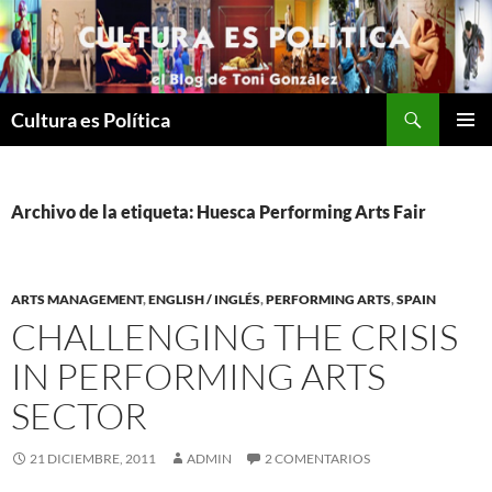
Saltar
al
contenido
Buscar
Cultura es Política
MENÚ
PRINCI
Archivo de la etiqueta: Huesca Performing Arts Fair
ARTS MANAGEMENT
,
ENGLISH / INGLÉS
,
PERFORMING ARTS
,
SPAIN
CHALLENGING THE CRISIS
IN PERFORMING ARTS
SECTOR
21 DICIEMBRE, 2011
ADMIN
2 COMENTARIOS