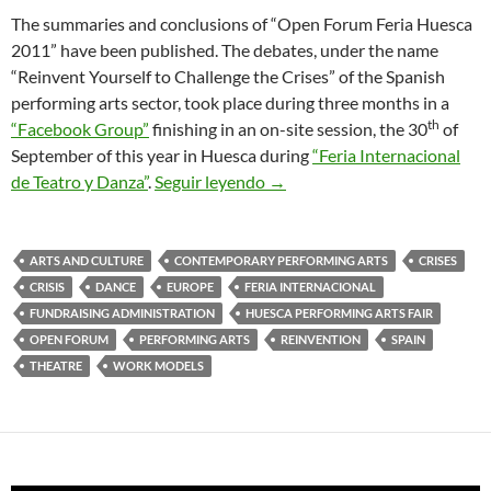
The summaries and conclusions of “Open Forum Feria Huesca
2011” have been published. The debates, under the name
“Reinvent Yourself to Challenge the Crises” of the Spanish
performing arts sector, took place during three months in a
th
“Facebook Group”
finishing in an on-site session, the 30
of
September of this year in Huesca during
“Feria Internacional
Challenging the Crisis in Per
de Teatro y Danza”
.
Seguir leyendo
→
ARTS AND CULTURE
CONTEMPORARY PERFORMING ARTS
CRISES
CRISIS
DANCE
EUROPE
FERIA INTERNACIONAL
FUNDRAISING ADMINISTRATION
HUESCA PERFORMING ARTS FAIR
OPEN FORUM
PERFORMING ARTS
REINVENTION
SPAIN
THEATRE
WORK MODELS