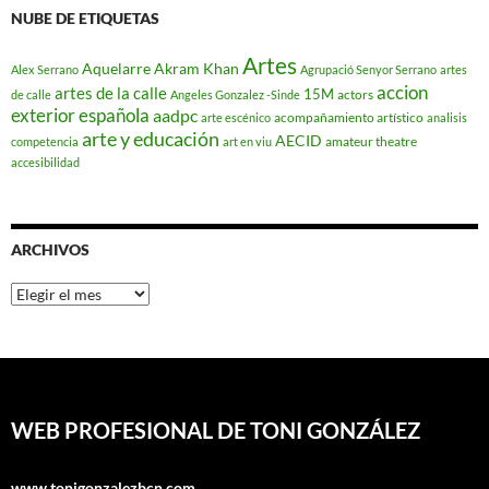
NUBE DE ETIQUETAS
Artes
Aquelarre
Akram Khan
Alex Serrano
Agrupació Senyor Serrano
artes
accion
artes de la calle
15M
actors
de calle
Angeles Gonzalez -Sinde
exterior española
aadpc
acompañamiento artístico
arte escénico
analisis
arte y educación
AECID
amateur theatre
competencia
art en viu
accesibilidad
ARCHIVOS
Archivos
WEB PROFESIONAL DE TONI GONZÁLEZ
www.tonigonzalezbcn.com