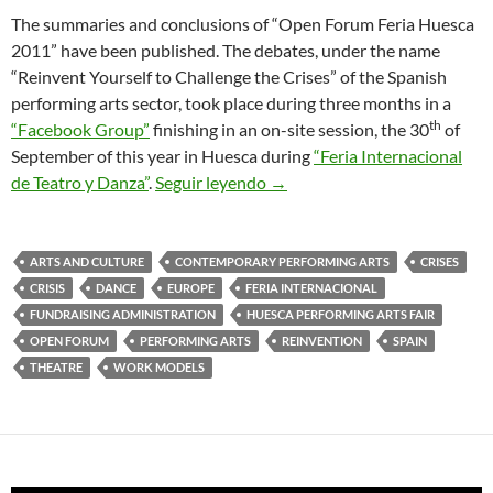
The summaries and conclusions of “Open Forum Feria Huesca
2011” have been published. The debates, under the name
“Reinvent Yourself to Challenge the Crises” of the Spanish
performing arts sector, took place during three months in a
th
“Facebook Group”
finishing in an on-site session, the 30
of
September of this year in Huesca during
“Feria Internacional
Challenging the Crisis in Per
de Teatro y Danza”
.
Seguir leyendo
→
ARTS AND CULTURE
CONTEMPORARY PERFORMING ARTS
CRISES
CRISIS
DANCE
EUROPE
FERIA INTERNACIONAL
FUNDRAISING ADMINISTRATION
HUESCA PERFORMING ARTS FAIR
OPEN FORUM
PERFORMING ARTS
REINVENTION
SPAIN
THEATRE
WORK MODELS