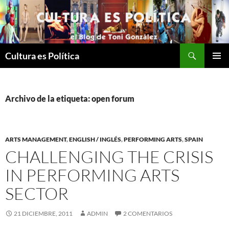
Saltar
al
contenido
Buscar
Cultura es Política
MENÚ
PRINCI
Archivo de la etiqueta: open forum
ARTS MANAGEMENT
,
ENGLISH / INGLÉS
,
PERFORMING ARTS
,
SPAIN
CHALLENGING THE CRISIS
IN PERFORMING ARTS
SECTOR
21 DICIEMBRE, 2011
ADMIN
2 COMENTARIOS