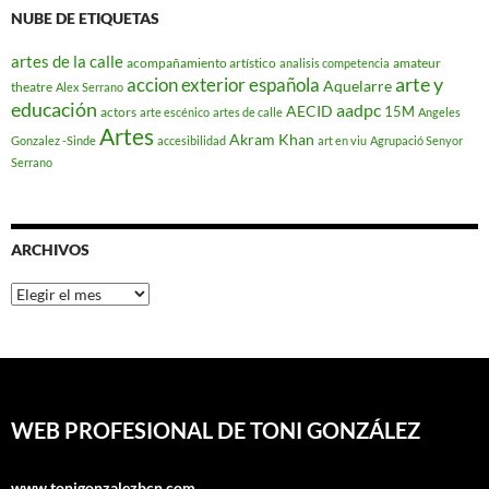
NUBE DE ETIQUETAS
artes de la calle
acompañamiento artístico
amateur
analisis competencia
arte y
accion exterior española
Aquelarre
theatre
Alex Serrano
educación
aadpc
AECID
15M
actors
arte escénico
artes de calle
Angeles
Artes
Akram Khan
Gonzalez -Sinde
accesibilidad
art en viu
Agrupació Senyor
Serrano
ARCHIVOS
Archivos
WEB PROFESIONAL DE TONI GONZÁLEZ
www.tonigonzalezbcn.com