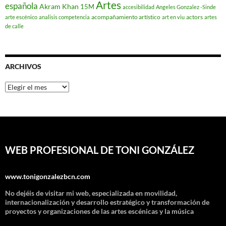
Artes
española
Akram Khan
15M
accesibilidad
Angeles Gonzalez -Sinde
acompañamiento artístico
actors
arte escénico
analisis competencia
art en viu
artes
de calle
ARCHIVOS
Archivos
WEB PROFESIONAL DE TONI GONZÁLEZ
www.tonigonzalezbcn.com
No dejéis de visitar mi web, especializada en movilidad,
internacionalización y desarrollo estratégico y transformación de
proyectos y organizaciones de las artes escénicas y la música