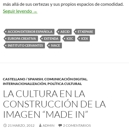
más allá de sus certezas y sus propios espacios de comodidad.
LA ENDOGAMIA DEL YO MISMO EN LA CULT
Seguir leyendo
→
ACCION EXTERIOR ESPAÑOLA
AECID
ETXEPARE
EUROPA CREATIVA
EXTENDA
ICEC
ICEX
INSTITUTO CERVANTES
IVACE
CASTELLANO / SPANISH
,
COMUNICACIÓN DIGITAL
,
INTERNACIONALIZACIÓN
,
POLÍTICA CULTURAL
LA CULTURA EN LA
CONSTRUCCIÓN DE LA
IMAGEN “MADE IN”
21 MARZO, 2012
ADMIN
2 COMENTARIOS