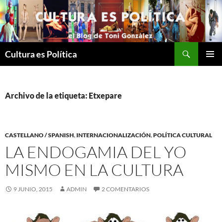
Saltar
al
contenido
Buscar
Cultura es Política
MENÚ
PRINCI
Archivo de la etiqueta: Etxepare
CASTELLANO / SPANISH
,
INTERNACIONALIZACIÓN
,
POLÍTICA CULTURAL
LA ENDOGAMIA DEL YO
MISMO EN LA CULTURA
9 JUNIO, 2015
ADMIN
2 COMENTARIOS