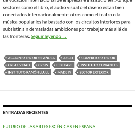
sectores como el libro, el audio visual o el diseño están bien
conectados internacionalmente, otros como el teatro o la
música popular les ha bastado con los circuitos interiores para
subsistir, sin demasiadas ambiciones por trabajar más allá de
La Cultura en la Construcción de l
las fronteras.
Seguir leyendo
→
ACCION EXTERIOR ESPAÑOLA
AECID
COMERCIO EXTERIOR
CREATIVIDAD
CRISIS
ETXEPARE
INSTITUTO CERVANTES
INSTITUTO RAMÓN LLULL
MADE IN
SECTOR EXTERIOR
ENTRADAS RECIENTES
FUTURO DE LAS ARTES ESCÉNICAS EN ESPAÑA