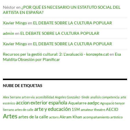
Néstor
en
¿POR QUÉ ES NECESARIO UN ESTATUTO SOCIAL DEL
ARTISTA EN ESPAÑA?
Xavier Mingo
en
EL DEBATE SOBRE LA CULTURA POPULAR
admin
en
EL DEBATE SOBRE LA CULTURA POPULAR
Xavier Mingo
en
EL DEBATE SOBRE LA CULTURA POPULAR
Recursos per la gestió cultural: 2: L'avaluació - konzepte.cat
en
Esa
Maldita Obsesión por Planificar
NUBE DE ETIQUETAS
Alex Serrano
art en viu
accesibilidad
Angeles Gonzalez -Sinde
analisis competencia
arte
accion exterior española
aadpc
Aquelarre
escénico
Agrupació Senyor
arte y educación
AECID
15M
amateur theatre
Serrano
artes de calle
Artes
artes de la calle
Akram Khan
actors
acompañamiento artístico