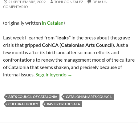
21 SEPTIEMBRE, 2009
TONI GONZÁLEZ
DEJA UN
COMENTARIO
(originally written
in Catalan
)
Last week I learned from
“leaks”
in the press about the grave
crisis that gripped
CoNCA (Catalonian Arts Council)
. Just a
few months after its birth and after so much efforts and
confrontations to renew the management model of the culture
of Catalonia that seems shaken, and precisely because of
The Autocratic Morality of the Ca
internal issues.
Seguir leyendo
→
ARTS COUNCIL OF CATALONIA
CATALONIAN ARTS COUNCIL
CULTURAL POLICY
XAVIER BRU DE SALA