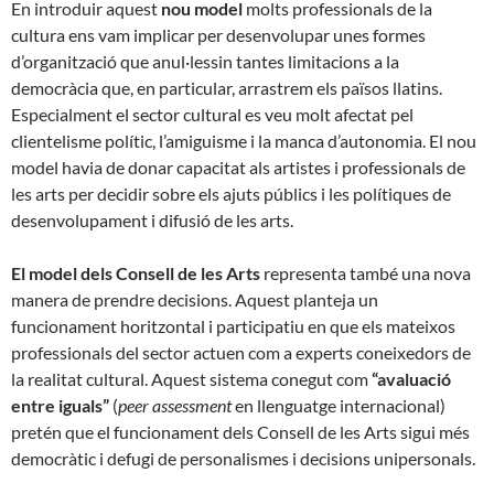
En introduir aquest
nou model
molts professionals de la
cultura ens vam implicar per desenvolupar unes formes
d’organització que anul·lessin tantes limitacions a la
democràcia que, en particular, arrastrem els països llatins.
Especialment el sector cultural es veu molt afectat pel
clientelisme polític, l’amiguisme i la manca d’autonomia. El nou
model havia de donar capacitat als artistes i professionals de
les arts per decidir sobre els ajuts públics i les polítiques de
desenvolupament i difusió de les arts.
El model dels Consell de les Arts
representa també una nova
manera de prendre decisions. Aquest planteja un
funcionament horitzontal i participatiu en que els mateixos
professionals del sector actuen com a experts coneixedors de
la realitat cultural. Aquest sistema conegut com
“avaluació
entre iguals”
(
peer assessment
en llenguatge internacional)
pretén que el funcionament dels Consell de les Arts sigui més
democràtic i defugi de personalismes i decisions unipersonals.