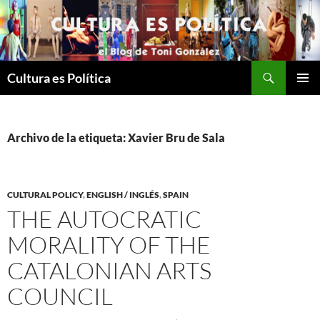
Saltar
al
contenido
Buscar
Cultura es Política
MENÚ
PRINCI
Archivo de la etiqueta: Xavier Bru de Sala
CULTURAL POLICY
,
ENGLISH / INGLÉS
,
SPAIN
THE AUTOCRATIC
MORALITY OF THE
CATALONIAN ARTS
COUNCIL