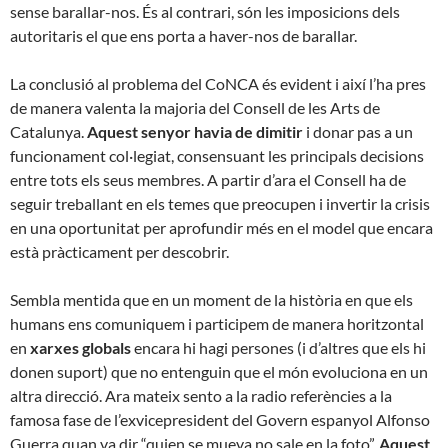
sense barallar-nos. És al contrari, són les imposicions dels
autoritaris el que ens porta a haver-nos de barallar.
La conclusió al problema del CoNCA és evident i així l’ha pres
de manera valenta la majoria del Consell de les Arts de
Catalunya.
Aquest senyor havia de dimitir
i donar pas a un
funcionament col·legiat, consensuant les principals decisions
entre tots els seus membres. A partir d’ara el Consell ha de
seguir treballant en els temes que preocupen i invertir la crisis
en una oportunitat per aprofundir més en el model que encara
està pràcticament per descobrir.
Sembla mentida que en un moment de la història en que els
humans ens comuniquem i participem de manera horitzontal
en
xarxes globals
encara hi hagi persones (i d’altres que els hi
donen suport) que no entenguin que el món evoluciona en un
altra direcció. Ara mateix sento a la radio referències a la
famosa fase de l’exvicepresident del Govern espanyol Alfonso
Guerra quan va dir “quien se mueva no sale en la foto”.
Aquest