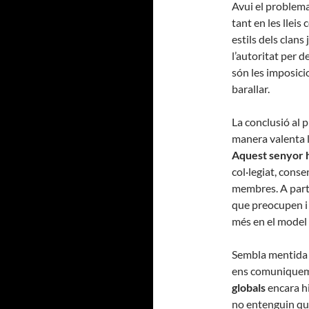
Avui el problema 
tant en les lleis
estils dels clans
l’autoritat per d
són les imposici
barallar.
La conclusió al 
manera valenta l
Aquest senyor h
col·legiat, conse
membres. A parti
que preocupen i 
més en el model 
Sembla mentida 
ens comuniquem 
globals
encara hi
no entenguin que