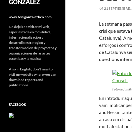
GONZÁLEZ
21 SEPTIEMBRE,
www.tonigonzalezbcn.com
La setmana pass
No dejéis de visitar mi web,
crisi que estava
especializada en movilidad,
internacionalización y
Catalunya). A mo
desarrollo estratégico y
esforços i confr
transformación de proyectos y
de Catalunya sem
organizaciones de las artes
escénicas y la música
qüestions intern
Also in English, don't miss to
visit my website where you can
download reports and
publications.
Foto de famíli
En introduir aq
vam implicar pe
FACEBOOK
anul·lessin tante
arrastrem els paï
molt afectat pel 