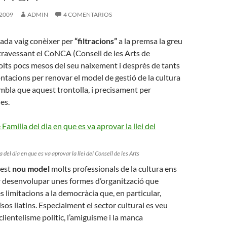
 2009
ADMIN
4 COMENTARIOS
ada vaig conèixer per
“filtracions”
a la premsa la greu
 travessant el CoNCA (Consell de les Arts de
lts pocs mesos del seu naixement i desprès de tants
ontacions per renovar el model de gestió de la cultura
bla que aquest trontolla, i precisament per
es.
a del dia en que es va aprovar la llei del Consell de les Arts
uest
nou model
molts professionals de la cultura ens
r desenvolupar unes formes d’organització que
s limitacions a la democràcia que, en particular,
sos llatins. Especialment el sector cultural es veu
clientelisme polític, l’amiguisme i la manca