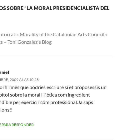
S SOBRE “LA MORAL PRESIDENCIALISTA DEL
tocratic Morality of the Catalonian Arts Council «
ics – Toni Gonzalez's Blog
aniel
BRE, 2009 A LAS 10:58
yor!! i més que podries escriure si et proposessis un
ítol sobre la moral i l’ ètica com ingredient
dible per exercicir com professional.Ja saps
ions!!
 PARA RESPONDER