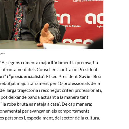
tzat
NCA, segons comenta majoritàriament la premsa, ha
’enfrontament dels Consellers contra un President
ri” i “presidencialista”
. El seu President
Xavier Bru
rebutjat majoritàriament per 10 professionals de la
 de llarga trajectòria i reconegut criteri professional i,
s pot deixar de banda actuant a la manera tant
 “la roba bruta es neteja a casa”. De cap manera;
fonamental per avançar en els comportaments
s persones i, especialment, del sector de la cultura.