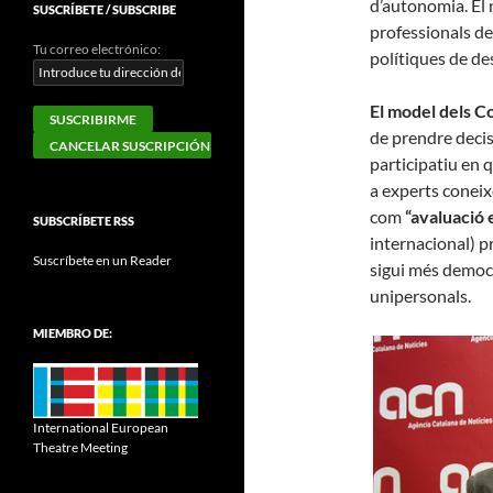
d’autonomia. El 
SUSCRÍBETE / SUBSCRIBE
professionals de 
Tu correo electrónico:
polítiques de de
El model dels Co
de prendre decis
participatiu en 
a experts coneix
com
“avaluació 
SUBSCRÍBETE RSS
internacional) p
Suscríbete en un Reader
sigui més democr
unipersonals.
MIEMBRO DE:
International European
Theatre Meeting