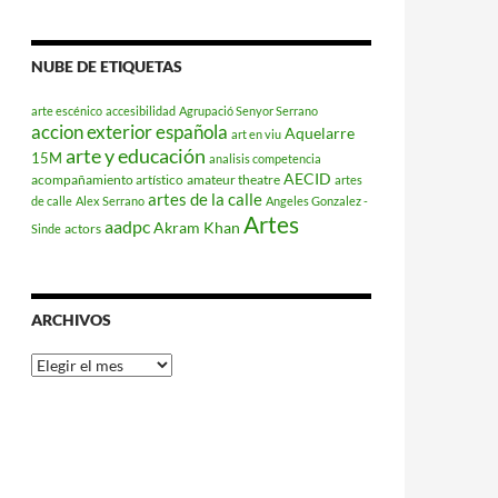
NUBE DE ETIQUETAS
arte escénico
accesibilidad
Agrupació Senyor Serrano
accion exterior española
Aquelarre
art en viu
arte y educación
15M
analisis competencia
AECID
acompañamiento artístico
amateur theatre
artes
artes de la calle
de calle
Alex Serrano
Angeles Gonzalez -
Artes
aadpc
Akram Khan
actors
Sinde
ARCHIVOS
Archivos