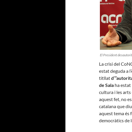
El President desautori
La crisi del Co
estat deguda a l
titllat
d’”autorita
de Sala
ha estat 
cultura i les arts
aquest fet, no e
catalana que diu
aquest tema és 
democràtics de le