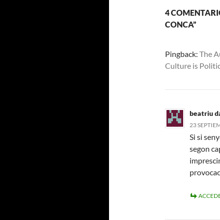
4 COMENTARIO
CONCA”
Pingback:
The Au
Culture is Polit
beatriu d
23 SEPTIEM
Si si sen
segon cap
imprescin
provocac
ACCEDE