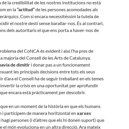
de la credibilitat de les nostres institucions no està
 com en la
“actitud”
de les persones acomodades als
 jeràrquics. Com si encara necessitéssim la tutela de
ecidir el nostre destí sense barallar-nos. És al contrari,
ons dels autoritaris el que ens porta a haver-nos de
problema del CoNCA és evident i així l’ha pres de
a majoria del Consell de les Arts de Catalunya.
avia de dimitir
i donar pas a un funcionament
nsuant les principals decisions entre tots els seus
r d’ara el Consell ha de seguir treballant en els temes
invertir la crisis en una oportunitat per aprofundir
que encara està pràcticament per descobrir.
que en un moment de la història en que els humans
i participem de manera horitzontal en
xarxes
 hagi persones (i d’altres que els hi donen suport) que
 el món evoluciona en un altra direcció. Ara mateix