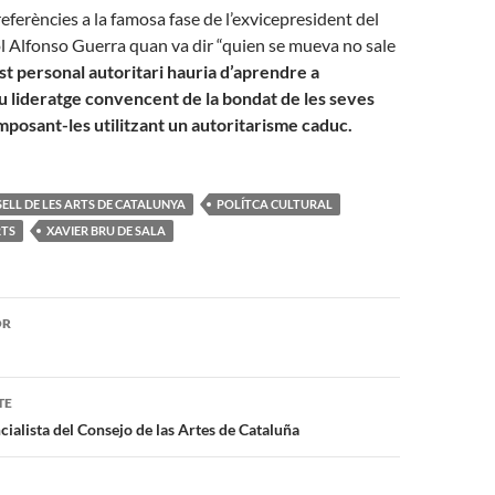
referències a la famosa fase de l’exvicepresident del
 Alfonso Guerra quan va dir “quien se mueva no sale
t personal autoritari hauria d’aprendre a
u lideratge convencent de la bondat de les seves
mposant-les utilitzant un autoritarisme caduc.
ELL DE LES ARTS DE CATALUNYA
POLÍTCA CULTURAL
RTS
XAVIER BRU DE SALA
ón
OR
TE
ialista del Consejo de las Artes de Cataluña