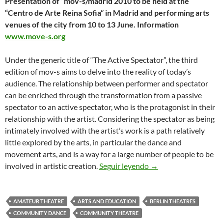
Presentation of “mov-s/madrid 2010 to be held at the
“Centro de Arte Reina Sofia” in Madrid and performing arts
venues of the city from 10 to 13 June. Information
www.move-s.org
Under the generic title of “The Active Spectator”, the third
edition of mov-s aims to delve into the reality of today’s
audience. The relationship between performer and spectator
can be enriched through the transformation from a passive
spectator to an active spectator, who is the protagonist in their
relationship with the artist. Considering the spectator as being
intimately involved with the artist’s work is a path relatively
little explored by the arts, in particular the dance and
movement arts, and is a way for a large number of people to be
“mov-s/madrid 2010”
involved in artistic creation.
Seguir leyendo
→
AMATEUR THEATRE
ARTS AND EDUCATION
BERLIN THEATRES
COMMUNITY DANCE
COMMUNITY THEATRE