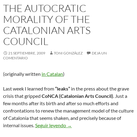
THE AUTOCRATIC
MORALITY OF THE
CATALONIAN ARTS
COUNCIL
21 SEPTIEMBRE, 2009
TONI GONZÁLEZ
DEJA UN
COMENTARIO
(originally written
in Catalan
)
Last week I learned from
“leaks”
in the press about the grave
crisis that gripped
CoNCA (Catalonian Arts Council)
. Just a
few months after its birth and after so much efforts and
confrontations to renew the management model of the culture
of Catalonia that seems shaken, and precisely because of
The Autocratic Morality of the Ca
internal issues.
Seguir leyendo
→