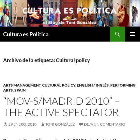
Saltar
al
contenido
Buscar
Cultura es Política
MENÚ
PRINCI
Archivo de la etiqueta: Cultural policy
ARTS MANAGEMENT
,
CULTURAL POLICY
,
ENGLISH / INGLÉS
,
PERFORMING
ARTS
,
SPAIN
“MOV-S/MADRID 2010” –
THE ACTIVE SPECTATOR
29 ENERO, 2010
TONI GONZÁLEZ
DEJA UN COMENTARIO