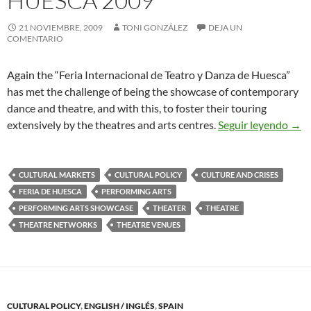
HUESCA 2009
21 NOVIEMBRE, 2009
TONI GONZÁLEZ
DEJA UN
COMENTARIO
Again the “Feria Internacional de Teatro y Danza de Huesca”
has met the challenge of being the showcase of contemporary
dance and theatre, and with this, to foster their touring
Text
extensively by the theatres and arts centres.
Seguir leyendo
→
CULTURAL MARKETS
CULTURAL POLICY
CULTURE AND CRISES
FERIA DE HUESCA
PERFORMING ARTS
PERFORMING ARTS SHOWCASE
THEATER
THEATRE
THEATRE NETWORKS
THEATRE VENUES
CULTURAL POLICY
,
ENGLISH / INGLÉS
,
SPAIN