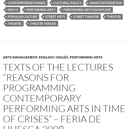
CONTEMPORARY DANCE
CULTURAL POLICY
DANCE INTEGRATION
MOV-S
PERFORMING ARTS
PERFORMING ARTS SHOWCASE
POPULAR CULTURE
STREET ARTS
STREET THEATRE
THEATER
THEATRE
THEATRE VENUES
ARTS MANAGEMENT
,
ENGLISH / INGLÉS
,
PERFORMING ARTS
TEXTS OF THE LECTURES
“REASONS FOR
PROGRAMMING
CONTEMPORARY
PERFORMING ARTS IN TIME
OF CRISES” – FERIA DE