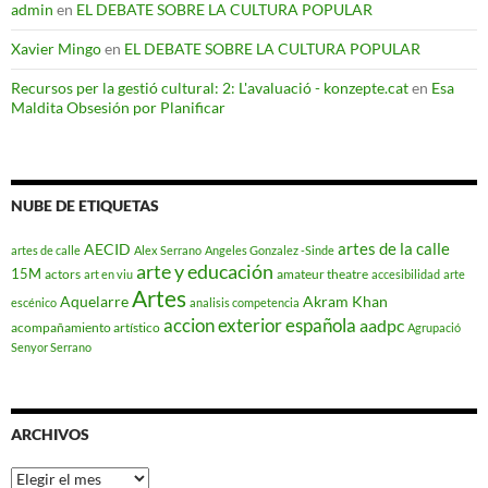
admin
en
EL DEBATE SOBRE LA CULTURA POPULAR
Xavier Mingo
en
EL DEBATE SOBRE LA CULTURA POPULAR
Recursos per la gestió cultural: 2: L'avaluació - konzepte.cat
en
Esa
Maldita Obsesión por Planificar
NUBE DE ETIQUETAS
artes de la calle
AECID
artes de calle
Alex Serrano
Angeles Gonzalez -Sinde
arte y educación
15M
actors
amateur theatre
art en viu
accesibilidad
arte
Artes
Aquelarre
Akram Khan
escénico
analisis competencia
accion exterior española
aadpc
acompañamiento artístico
Agrupació
Senyor Serrano
ARCHIVOS
Archivos