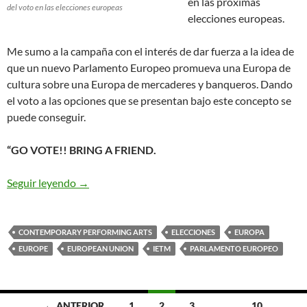
en las próximas
del voto en las elecciones europeas
elecciones europeas.
Me sumo a la campaña con el interés de dar fuerza a la idea de
que un nuevo Parlamento Europeo promueva una Europa de
cultura sobre una Europa de mercaderes y banqueros. Dando
el voto a las opciones que se presentan bajo este concepto se
puede conseguir.
“GO VOTE!! BRING A FRIEND.
Campaña del Sector Cultural Europeo a Favor d
Seguir leyendo
→
CONTEMPORARY PERFORMING ARTS
ELECCIONES
EUROPA
EUROPE
EUROPEAN UNION
IETM
PARLAMENTO EUROPEO
Ir
← ANTERIOR
1
2
3
…
10