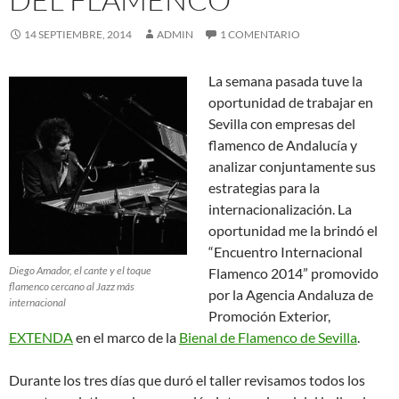
14 SEPTIEMBRE, 2014
ADMIN
1 COMENTARIO
La semana pasada tuve la
oportunidad de trabajar en
Sevilla con empresas del
flamenco de Andalucía y
analizar conjuntamente sus
estrategias para la
internacionalización. La
oportunidad me la brindó el
“Encuentro Internacional
Diego Amador, el cante y el toque
Flamenco 2014” promovido
flamenco cercano al Jazz más
por la Agencia Andaluza de
internacional
Promoción Exterior,
EXTENDA
en el marco de la
Bienal de Flamenco de Sevilla
.
Durante los tres días que duró el taller revisamos todos los