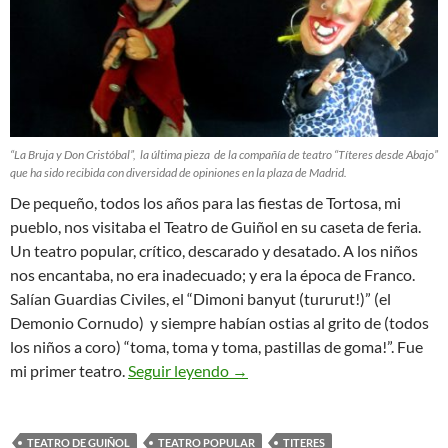
“La Bruja y Don Cristóbal”, la última pieza de la compañía de teatro “Títeres desde Abajo”
que ha sido recibida con diversidad de opiniones en la plaza de Madrid.
De pequeño, todos los años para las fiestas de Tortosa, mi
pueblo, nos visitaba el Teatro de Guiñol en su caseta de feria.
Un teatro popular, crítico, descarado y desatado. A los niños
nos encantaba, no era inadecuado; y era la época de Franco.
Salían Guardias Civiles, el “Dimoni banyut (tururut!)” (el
Demonio Cornudo) y siempre habían ostias al grito de (todos
los niños a coro) “toma, toma y toma, pastillas de goma!”. Fue
¡QUÉ REVIENTEN LOS ARTIST
mi primer teatro.
Seguir leyendo
→
TEATRO DE GUIÑOL
TEATRO POPULAR
TITERES