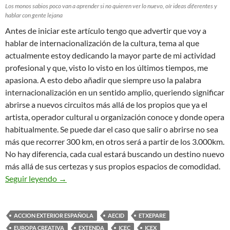
Los monos sabios poco van a aprender si no quieren ver lo nuevo, oír ideas diferentes y
hablar con gente lejana
Antes de iniciar este artículo tengo que advertir que voy a
hablar de internacionalización de la cultura, tema al que
actualmente estoy dedicando la mayor parte de mi actividad
profesional y que, visto lo visto en los últimos tiempos, me
apasiona. A esto debo añadir que siempre uso la palabra
internacionalización en un sentido amplio, queriendo significar
abrirse a nuevos circuitos más allá de los propios que ya el
artista, operador cultural u organización conoce y donde opera
habitualmente. Se puede dar el caso que salir o abrirse no sea
más que recorrer 300 km, en otros será a partir de los 3.000km.
No hay diferencia, cada cual estará buscando un destino nuevo
más allá de sus certezas y sus propios espacios de comodidad.
LA ENDOGAMIA DEL YO MISMO EN LA CULT
Seguir leyendo
→
ACCION EXTERIOR ESPAÑOLA
AECID
ETXEPARE
EUROPA CREATIVA
EXTENDA
ICEC
ICEX