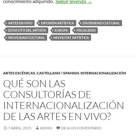
¿Quién Pone Trabas a la
conocimiento adquirido.
Seguir leyendo
→
ARTES EN VIVO
DIFUSIÓN ARTÍSTICA
DIVERSIDAD CULTURAL
ESTATUTO DEL ARTISTA
EUROPA
FISCALIDAD
MOVILIDAD CULTURAL
MOVILITAT ARTÍSTICA
ARTES ESCÉNICAS
,
CASTELLANO / SPANISH
,
INTERNACIONALIZACIÓN
QUÉ SON LAS
CONSULTORÍAS DE
INTERNACIONALIZACIÓN
DE LAS ARTES EN VIVO?
7 ABRIL, 2015
ADMIN
DEJA UN COMENTARIO