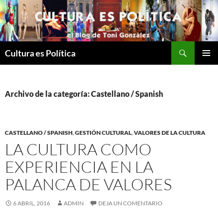
Saltar
al
contenido
Buscar
Cultura es Política
MENÚ
PRINCI
Archivo de la categoría: Castellano / Spanish
CASTELLANO / SPANISH
,
GESTIÓN CULTURAL
,
VALORES DE LA CULTURA
LA CULTURA COMO
EXPERIENCIA EN LA
PALANCA DE VALORES
6 ABRIL, 2016
ADMIN
DEJA UN COMENTARIO