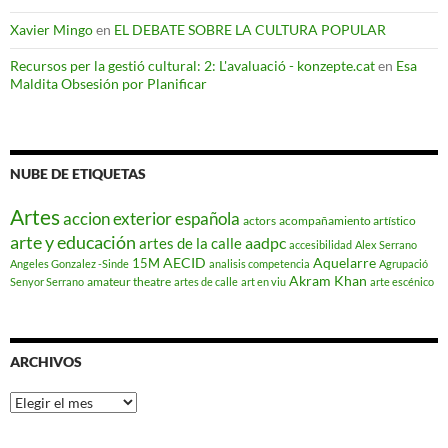
Xavier Mingo
en
EL DEBATE SOBRE LA CULTURA POPULAR
Recursos per la gestió cultural: 2: L'avaluació - konzepte.cat
en
Esa
Maldita Obsesión por Planificar
NUBE DE ETIQUETAS
Artes
accion exterior española
actors
acompañamiento artístico
arte y educación
aadpc
artes de la calle
accesibilidad
Alex Serrano
AECID
Aquelarre
15M
Angeles Gonzalez -Sinde
analisis competencia
Agrupació
Akram Khan
amateur theatre
Senyor Serrano
artes de calle
art en viu
arte escénico
ARCHIVOS
Archivos