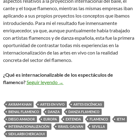
aspectos relativos a la proyección internacional del baile, el
cante y el toque flamenco, mientras las mismas empresas iban
aplicando a sus propios proyectos los conceptos que ibamos
introduciendo. Para mi el resultado fue inmensamente
enriquecedor, ya que, aunque puntualmente había trabajado
con artistas flamencos y de danza española, esta fue la primera
oportunidad de contrastar todas mis experiencias en la
internacionalización de las artes en vivo con la realidad
concreta del sector del flamenco.
¿Qué es internacionalizable de los espectáculos de
Apuntes sobre la Internacionalizació
flamenco?
Seguir leyendo
→
AKRAM KHAN
ARTES EN VIVO
ARTES ESCÉNICAS
BIENAL FLAMENCO
DANZA
DANZA FLAMENCO
DIEGO AMADOR
EUROPA
EXTENDA
FLAMENCO
IETM
INTERNACIONALIZACIÓN
ISRAEL GALVAN
SEVILLA
SIDI LARBI CHERCAOUI