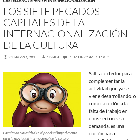
CASTELLANO / SPANISH
,
INTERNACIONALIZACIÓN
LOS SIETE PECADOS
CAPITALES DE LA
INTERNACIONALIZACIÓN
DE LA CULTURA
23 MARZO, 2015
ADMIN
DEJA UN COMENTARIO
Salir al exterior para
complementar la
actividad que ya se
viene desarrollando, o
como solución a la
falta de trabajo en
unos sectores sin
demanda, es una
La falta de curiosidad es el principal impedimento
opción nada
para la movilidad internacional de la cultura