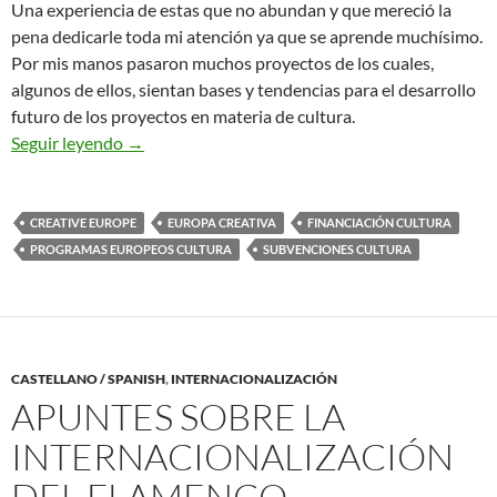
Una experiencia de estas que no abundan y que mereció la
pena dedicarle toda mi atención ya que se aprende muchísimo.
Por mis manos pasaron muchos proyectos de los cuales,
algunos de ellos, sientan bases y tendencias para el desarrollo
futuro de los proyectos en materia de cultura.
TIPS & TRICKS DE LOS PROYECTOS DE COO
Seguir leyendo
→
CREATIVE EUROPE
EUROPA CREATIVA
FINANCIACIÓN CULTURA
PROGRAMAS EUROPEOS CULTURA
SUBVENCIONES CULTURA
CASTELLANO / SPANISH
,
INTERNACIONALIZACIÓN
APUNTES SOBRE LA
INTERNACIONALIZACIÓN
DEL FLAMENCO