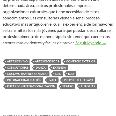
determinada área, a otros profesionales, empresas,
organizaciones culturales que tiene necesidad de estos
conocimientos. Las consultorías vienen a ser el proceso
educativo más antiguo, en el cual la experiencia de los mayores
se transmite a los más jóvenes para que puedan desarrollarse
profesionalmente de manera rápida, sin tener que caer en los
Qué son
errores más evidentes y fáciles de prever.
Seguir leyendo
→
ARTES EN VIVO
ARTES ESCÉNICAS
COMERCIO EXTERIOR
CONSULTORIAS
DANZA
EXTENDA
GUSTAVO RAMÍREZ SANSANO
ICEC
ICEX
INTERNACIONALIZACIÓN
IVACE
PROYECTO TITOYAYA
RUTAS DE INTERNACIONALIZACIÓN
TEATRO
TUTORÍAS