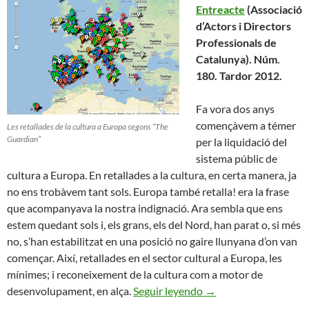
Entreacte
(Associació
d’Actors i Directors
Professionals de
Catalunya). Núm.
180. Tardor 2012.
Fa vora dos anys
començàvem a témer
Les retallades de la cultura a Europa segons “The
Guardian”
per la liquidació del
sistema públic de
cultura a Europa. En retallades a la cultura, en certa manera, ja
no ens trobàvem tant sols. Europa també retalla! era la frase
que acompanyava la nostra indignació. Ara sembla que ens
estem quedant sols i, els grans, els del Nord, han parat o, si més
no, s’han estabilitzat en una posició no gaire llunyana d’on van
començar. Així, retallades en el sector cultural a Europa, les
mínimes; i reconeixement de la cultura com a motor de
Aguanta Europa !
desenvolupament, en alça.
Seguir leyendo
→