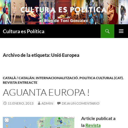
Saltar
al
contenido
Buscar
Cultura es Política
MENÚ
PRINCI
Archivo de la etiqueta: Unió Europea
CATALÀ / CATALÁN
,
INTERNACIONALITZACIÓ
,
POLITICA CULTURAL (CAT)
,
REVISTA ENTREACTE
AGUANTA EUROPA !
11 ENERO, 2013
ADMIN
DEJA UN COMENTARIO
Article publicat a
la
Revista