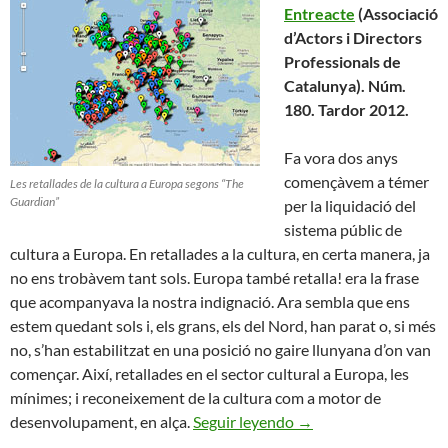
Entreacte
(Associació
d’Actors i Directors
Professionals de
Catalunya). Núm.
180. Tardor 2012.
Fa vora dos anys
començàvem a témer
Les retallades de la cultura a Europa segons “The
Guardian”
per la liquidació del
sistema públic de
cultura a Europa. En retallades a la cultura, en certa manera, ja
no ens trobàvem tant sols. Europa també retalla! era la frase
que acompanyava la nostra indignació. Ara sembla que ens
estem quedant sols i, els grans, els del Nord, han parat o, si més
no, s’han estabilitzat en una posició no gaire llunyana d’on van
començar. Així, retallades en el sector cultural a Europa, les
mínimes; i reconeixement de la cultura com a motor de
Aguanta Europa !
desenvolupament, en alça.
Seguir leyendo
→