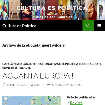
Saltar
al
contenido
Buscar
Cultura es Política
MENÚ
PRINCI
Archivo de la etiqueta: geert wilders
CATALÀ / CATALÁN
,
INTERNACIONALITZACIÓ
,
POLITICA CULTURAL (CAT)
,
REVISTA ENTREACTE
AGUANTA EUROPA !
11 ENERO, 2013
ADMIN
DEJA UN COMENTARIO
Article publicat a
la
Revista