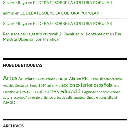
Xavier Mingo
en
EL DEBATE SOBRE LA CULTURA POPULAR
admin
en
EL DEBATE SOBRE LA CULTURA POPULAR
Xavier Mingo
en
EL DEBATE SOBRE LA CULTURA POPULAR
Recursos per la gestió cultural: 2: L'avaluació - konzepte.cat
en
Esa
Maldita Obsesión por Planificar
NUBE DE ETIQUETAS
Artes
aadpc
Aquelarre
Akram Khan
Alex Serrano
analisis competencia
accion exterior española
15M
Angeles Gonzalez -Sinde
art en viu
arte
arte y educación
artes de la calle
escénico
Agrupació Senyor Serrano
actors
acompañamiento artístico
amateur theatre
artes de calle
accesibilidad
AECID
ARCHIVOS