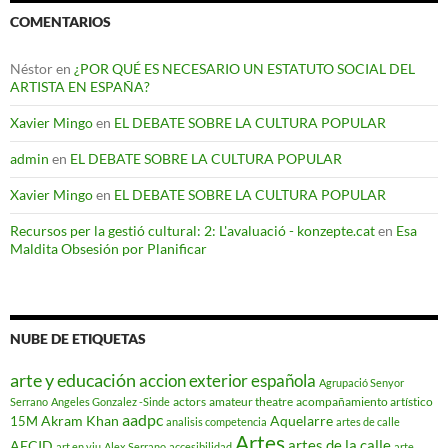
COMENTARIOS
Néstor
en
¿POR QUÉ ES NECESARIO UN ESTATUTO SOCIAL DEL
ARTISTA EN ESPAÑA?
Xavier Mingo
en
EL DEBATE SOBRE LA CULTURA POPULAR
admin
en
EL DEBATE SOBRE LA CULTURA POPULAR
Xavier Mingo
en
EL DEBATE SOBRE LA CULTURA POPULAR
Recursos per la gestió cultural: 2: L'avaluació - konzepte.cat
en
Esa
Maldita Obsesión por Planificar
NUBE DE ETIQUETAS
arte y educación
accion exterior española
Agrupació Senyor
actors
amateur theatre
acompañamiento artístico
Serrano
Angeles Gonzalez -Sinde
aadpc
Akram Khan
Aquelarre
15M
analisis competencia
artes de calle
Artes
artes de la calle
AECID
art en viu
Alex Serrano
accesibilidad
arte