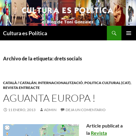
Saltar
al
contenido
Buscar
Cultura es Política
MENÚ
PRINCI
Archivo de la etiqueta: drets socials
CATALÀ / CATALÁN
,
INTERNACIONALITZACIÓ
,
POLITICA CULTURAL (CAT)
,
REVISTA ENTREACTE
AGUANTA EUROPA !
11 ENERO, 2013
ADMIN
DEJA UN COMENTARIO
Article publicat a
la
Revista