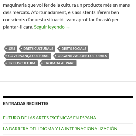
maquinaria que vol fer de la cultura un producte més en mans
dels mercats. Afortunadament, els assistents n’érem ben
conscients d’aquesta situació i vam aprofitar l’ocasió per
Després de la Trobada de les TRIB
plantar-li cara.
Seguir leyendo
→
15M
DRETS CULTURALS
DRETS SOCIALS
GOVERNANÇA CULTURAL
ORGANITZACIONS CULTURALS
TRIBUS CULTURA
TROBADA AL PARC
ENTRADAS RECIENTES
FUTURO DE LAS ARTES ESCÉNICAS EN ESPAÑA
LA BARRERA DEL IDIOMA Y LA INTERNACIONALIZACIÓN