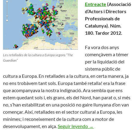
Entreacte
(Associació
d’Actors i Directors
Professionals de
Catalunya). Núm.
180. Tardor 2012.
Fa vora dos anys
començàvem a témer
Les retallades de la cultura a Europa segons “The
Guardian”
per la liquidació del
sistema públic de
cultura a Europa. En retallades a la cultura, en certa manera, ja
no ens trobàvem tant sols. Europa també retalla! era la frase
que acompanyava la nostra indignació. Ara sembla que ens
estem quedant sols i, els grans, els del Nord, han parat o, si més
no, s’han estabilitzat en una posició no gaire llunyana d’on van
començar. Així, retallades en el sector cultural a Europa, les
mínimes; i reconeixement de la cultura com a motor de
Aguanta Europa !
desenvolupament, en alça.
Seguir leyendo
→