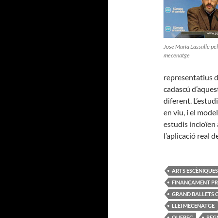
Jose María Lassalle pel 
mecenatge
representatius d
cadascú d’aquest
diferent. L’estud
en viu, i el mode
estudis incloïen
l’aplicació real 
ARTS ESCÈNIQUES
FINANÇAMENT PR
GRAND BALLETS 
LLEI MECENATGE
QUEBEC
REG