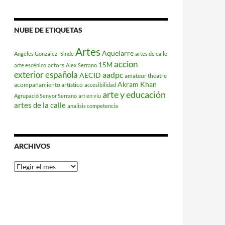
NUBE DE ETIQUETAS
Artes
Aquelarre
Angeles Gonzalez -Sinde
artes de calle
accion
15M
actors
arte escénico
Alex Serrano
exterior española
aadpc
AECID
amateur theatre
Akram Khan
acompañamiento artístico
accesibilidad
arte y educación
Agrupació Senyor Serrano
art en viu
artes de la calle
analisis competencia
ARCHIVOS
Archivos