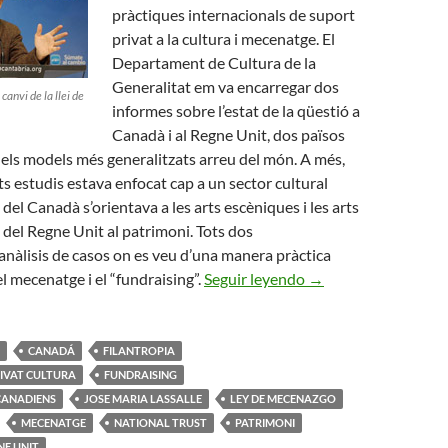
pràctiques internacionals de suport
privat a la cultura i mecenatge. El
Departament de Cultura de la
Generalitat em va encarregar dos
canvi de la llei de
informes sobre l’estat de la qüestió a
Canadà i al Regne Unit, dos països
els models més generalitzats arreu del món. A més,
s estudis estava enfocat cap a un sector cultural
i del Canadà s’orientava a les arts escèniques i les arts
l del Regne Unit al patrimoni. Tots dos
 anàlisis de casos on es veu d’una manera pràctica
Models Internaciona
del mecenatge i el “fundraising”.
Seguir leyendo
→
CANADÁ
FILANTROPIA
IVAT CULTURA
FUNDRAISING
CANADIENS
JOSE MARIA LASSALLE
LEY DE MECENAZGO
MECENATGE
NATIONAL TRUST
PATRIMONI
NE UNIT