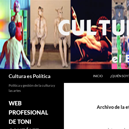
Saltar
al
contenido
Buscar
Cultura es Política
INICIO
¿QUIÉN SOY
Política y gestión de la cultura y
las artes
WEB
Archivo de la e
PROFESIONAL
DE TONI