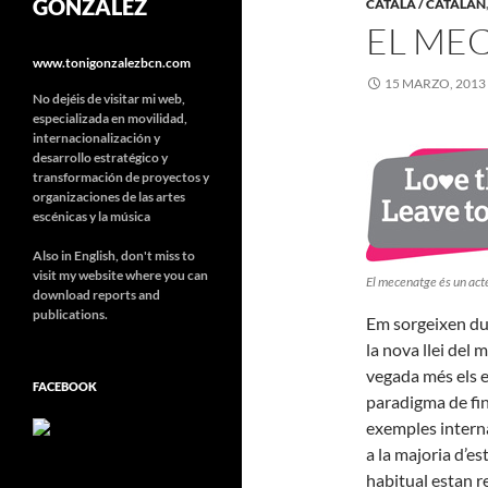
GONZÁLEZ
CATALÀ / CATALÁN
EL MEC
www.tonigonzalezbcn.com
15 MARZO, 2013
No dejéis de visitar mi web,
especializada en movilidad,
internacionalización y
desarrollo estratégico y
transformación de proyectos y
organizaciones de las artes
escénicas y la música
Also in English, don't miss to
visit my website where you can
El mecenatge és un acte
download reports and
publications.
Em sorgeixen dub
la nova llei del
vegada més els e
FACEBOOK
paradigma de fi
exemples interna
a la majoria d’es
habitual estan r