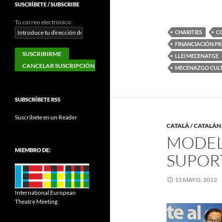
SUSCRÍBETE / SUBSCRIBE
Tu correo electrónico:
CHARITIES
C
FINANCIACIÓN PR
LLEI MECENATGE
MECENAZGO CUL
SUBSCRÍBETE RSS
Suscríbete en un Reader
CATALÀ / CATALÁN
MODEL
MIEMBRO DE:
SUPOR
15 MAYO, 2012
International European
Theatre Meeting