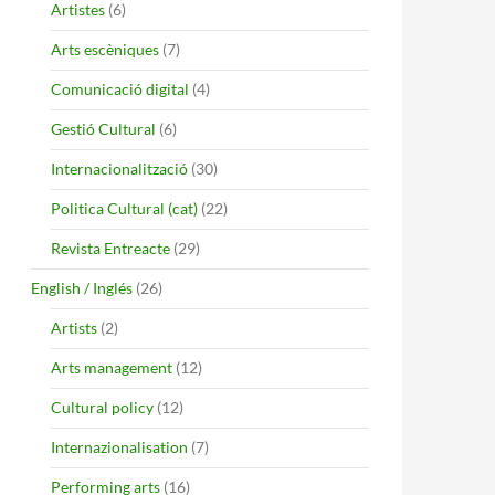
Artistes
(6)
Arts escèniques
(7)
Comunicació digital
(4)
Gestió Cultural
(6)
Internacionalització
(30)
Politica Cultural (cat)
(22)
Revista Entreacte
(29)
English / Inglés
(26)
ls de Suport al Mecenatge
Artists
(2)
Arts management
(12)
Cultural policy
(12)
Internazionalisation
(7)
Performing arts
(16)