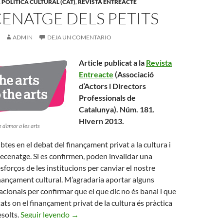
,
POLITICA CULTURAL (CAT)
,
REVISTA ENTREACTE
ENATGE DELS PETITS
ADMIN
DEJA UN COMENTARIO
Article publicat a la
Revista
Entreacte
(Associació
d’Actors i Directors
Professionals de
Catalunya). Núm. 181.
Hivern 2013.
 d’amor a les arts
tes en el debat del finançament privat a la cultura i
 mecenatge. Si es confirmen, poden invalidar una
sforços de les institucions per canviar el nostre
nançament cultural. M’agradaria aportar alguns
cionals per confirmar que el que dic no és banal i que
tats on el finançament privat de la cultura és pràctica
El Mecenatge dels Petits
esolts.
Seguir leyendo
→