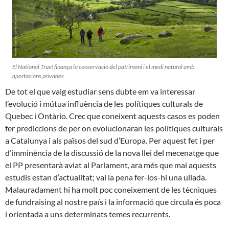
El National Trust finança la conservació del patrimoni i el medi natural amb
aportacions privades
De tot el que vaig estudiar sens dubte em va interessar
l’evolució i mútua influència de les polítiques culturals de
Quebec i Ontàrio. Crec que coneixent aquests casos es poden
fer prediccions de per on evolucionaran les polítiques culturals
a Catalunya i als països del sud d’Europa. Per aquest fet i per
d’imminència de la discussió de la nova llei del mecenatge que
el PP presentarà aviat al Parlament, ara més que mai aquests
estudis estan d’actualitat; val la pena fer-los-hi una ullada.
Malauradament hi ha molt poc coneixement de les tècniques
de fundraising al nostre país i la informació que circula és poca
i orientada a uns determinats temes recurrents.