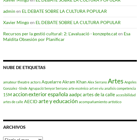
admin
en
EL DEBATE SOBRE LA CULTURA POPULAR
Xavier Mingo
en
EL DEBATE SOBRE LA CULTURA POPULAR
Recursos per la gestió cultural: 2: L'avaluació - konzepte.cat
en
Esa
Maldita Obsesión por Planificar
NUBE DE ETIQUETAS
Artes
Aquelarre
Akram Khan
amateur theatre
actors
Alex Serrano
Angeles
Gonzalez -Sinde
Agrupació Senyor Serrano
arte escénico
art en viu
analisis competencia
accion exterior española
aadpc
artes de la calle
15M
accesibilidad
arte y educación
AECID
acompañamiento artístico
artes de calle
ARCHIVOS
Archivos