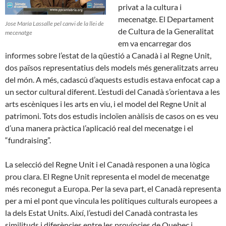
privat a la cultura i
mecenatge. El Departament
Jose María Lassalle pel canvi de la llei de
de Cultura de la Generalitat
mecenatge
em va encarregar dos
informes sobre l’estat de la qüestió a Canadà i al Regne Unit,
dos països representatius dels models més generalitzats arreu
del món. A més, cadascú d’aquests estudis estava enfocat cap a
un sector cultural diferent. L’estudi del Canadà s’orientava a les
arts escèniques i les arts en viu, i el model del Regne Unit al
patrimoni. Tots dos estudis incloïen anàlisis de casos on es veu
d’una manera pràctica l’aplicació real del mecenatge i el
“fundraising”.
La selecció del Regne Unit i el Canadà responen a una lògica
prou clara. El Regne Unit representa el model de mecenatge
més reconegut a Europa. Per la seva part, el Canadà representa
per a mi el pont que vincula les polítiques culturals europees a
la dels Estat Units. Així, l’estudi del Canadà contrasta les
similituds i diferències entre les províncies de Quebec i