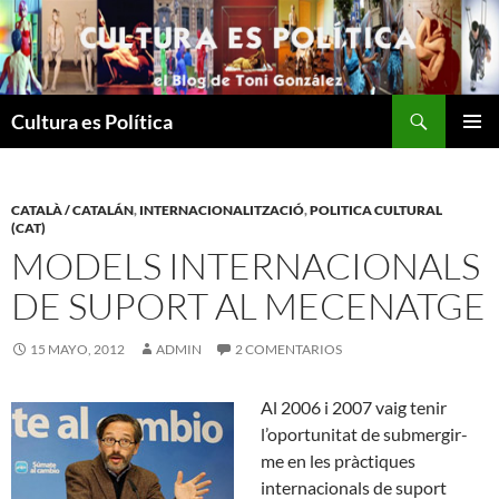
Saltar
al
contenido
Buscar
Cultura es Política
MENÚ
PRINCI
CATALÀ / CATALÁN
,
INTERNACIONALITZACIÓ
,
POLITICA CULTURAL
(CAT)
MODELS INTERNACIONALS
DE SUPORT AL MECENATGE
15 MAYO, 2012
ADMIN
2 COMENTARIOS
Al 2006 i 2007 vaig tenir
l’oportunitat de submergir-
me en les pràctiques
internacionals de suport