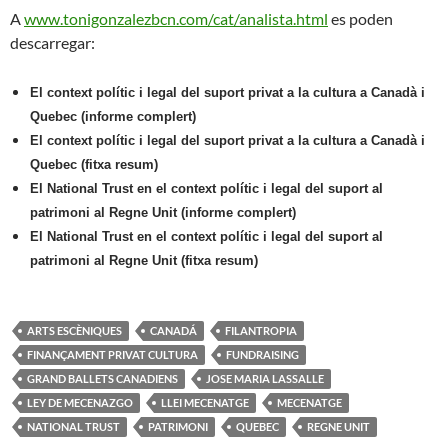
A
www.tonigonzalezbcn.com/cat/analista.html
es poden
descarregar:
El context polític i legal del suport privat a la cultura a Canadà i
Quebec (informe complert)
El context polític i legal del suport privat a la cultura a Canadà i
Quebec (fitxa resum)
El National Trust en el context polític i legal
del suport al
patrimoni al Regne Unit
(informe complert)
El National Trust en el context polític i legal del suport al
patrimoni al Regne Unit
(fitxa resum)
ARTS ESCÈNIQUES
CANADÁ
FILANTROPIA
FINANÇAMENT PRIVAT CULTURA
FUNDRAISING
GRAND BALLETS CANADIENS
JOSE MARIA LASSALLE
LEY DE MECENAZGO
LLEI MECENATGE
MECENATGE
NATIONAL TRUST
PATRIMONI
QUEBEC
REGNE UNIT