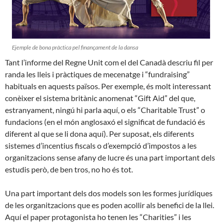
Ejemple de bona pràctica pel finançament de la dansa
Tant l’informe del Regne Unit com el del Canadà descriu fil per
randa les lleis i pràctiques de mecenatge i “fundraising”
habituals en aquests països. Per exemple, és molt interessant
conèixer el sistema britànic anomenat “Gift Aid” del que,
estranyament, ningú hi parla aquí, o els “Charitable Trust” o
fundacions (en el món anglosaxó el significat de fundació és
diferent al que se li dona aquí). Per suposat, els diferents
sistemes d’incentius fiscals o d’exempció d’impostos a les
organitzacions sense afany de lucre és una part important dels
estudis però, de ben tros, no ho és tot.
Una part important dels dos models son les formes jurídiques
de les organitzacions que es poden acollir als benefici de la llei.
Aquí el paper protagonista ho tenen les “Charities” i les