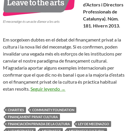
d’Actors i Directors
Professionals de
Catalunya). Núm.
El mecenatge és un acte d’amor a les arts
181. Hivern 2013.
Em sorgeixen dubtes en el debat del finançament privat a la
cultura i la nova llei del mecenatge. Si es confirmen, poden
invalidar una vegada més els esforços de les institucions per
canviar el nostre paradigma de finançament cultural.
M’agradaria aportar alguns exemples internacionals per
confirmar que el que dic no és banal i que a la majoria d’estats
on el finançament privat de la cultura és pràctica habitual
El Mecenatge dels Petits
estan resolts.
Seguir leyendo
→
CHARITIES
COMMUNITY FOUNDATION
FINANÇAMENT PRIVAT CULTURA
FINANCIACIÓN PRIVADA DE LA CULTURA
LEY DE MECENAZGO
LLEI MECENATGE
MECENATGE
MECENATGE CULTURAL