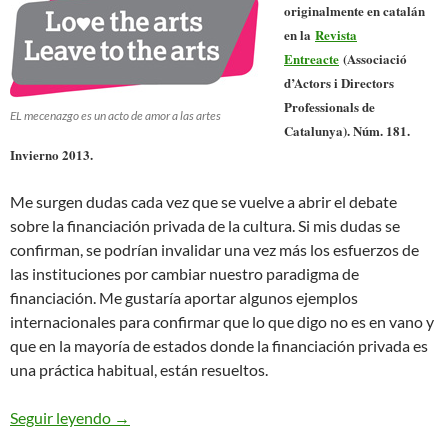
originalmente en catalán
en la
Revista
Entreacte
(Associació
d’Actors i Directors
Professionals de
EL mecenazgo es un acto de amor a las artes
Catalunya). Núm. 181.
Invierno 2013.
Me surgen dudas cada vez que se vuelve a abrir el debate
sobre la financiación privada de la cultura. Si mis dudas se
confirman, se podrían invalidar una vez más los esfuerzos de
las instituciones por cambiar nuestro paradigma de
financiación. Me gustaría aportar algunos ejemplos
internacionales para confirmar que lo que digo no es en vano y
que en la mayoría de estados donde la financiación privada es
una práctica habitual, están resueltos.
El Mecenazgo a los Pequeños
Seguir leyendo
→