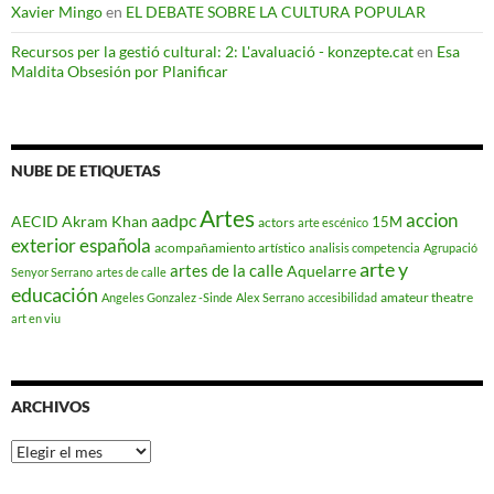
Xavier Mingo
en
EL DEBATE SOBRE LA CULTURA POPULAR
Recursos per la gestió cultural: 2: L'avaluació - konzepte.cat
en
Esa
Maldita Obsesión por Planificar
NUBE DE ETIQUETAS
Artes
accion
aadpc
AECID
Akram Khan
15M
actors
arte escénico
exterior española
acompañamiento artístico
analisis competencia
Agrupació
arte y
artes de la calle
Aquelarre
Senyor Serrano
artes de calle
educación
amateur theatre
Angeles Gonzalez -Sinde
Alex Serrano
accesibilidad
art en viu
ARCHIVOS
Archivos