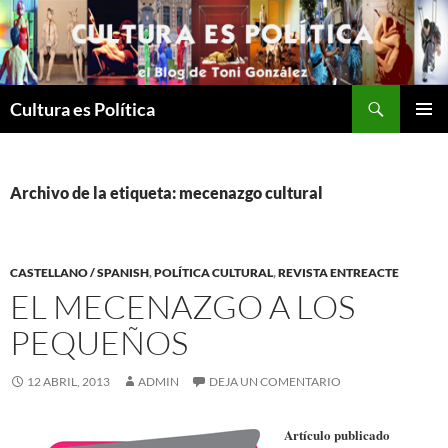
Saltar
al
contenido
Buscar
Cultura es Política
MENÚ
PRINCI
Archivo de la etiqueta: mecenazgo cultural
CASTELLANO / SPANISH
,
POLÍTICA CULTURAL
,
REVISTA ENTREACTE
EL MECENAZGO A LOS
PEQUEÑOS
12 ABRIL, 2013
ADMIN
DEJA UN COMENTARIO
Artículo publicado