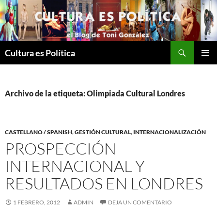
Saltar
al
contenido
Buscar
Cultura es Política
MENÚ
PRINCI
Archivo de la etiqueta: Olimpiada Cultural Londres
CASTELLANO / SPANISH
,
GESTIÓN CULTURAL
,
INTERNACIONALIZACIÓN
PROSPECCIÓN
INTERNACIONAL Y
RESULTADOS EN LONDRES
1 FEBRERO, 2012
ADMIN
DEJA UN COMENTARIO