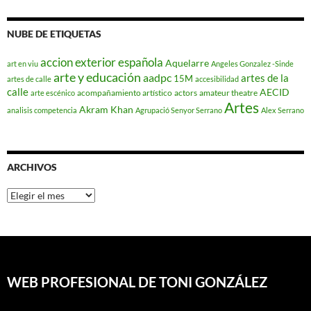
NUBE DE ETIQUETAS
accion exterior española
Aquelarre
art en viu
Angeles Gonzalez -Sinde
arte y educación
aadpc
artes de la
15M
artes de calle
accesibilidad
calle
AECID
acompañamiento artístico
actors
amateur theatre
arte escénico
Artes
Akram Khan
analisis competencia
Agrupació Senyor Serrano
Alex Serrano
ARCHIVOS
Archivos
WEB PROFESIONAL DE TONI GONZÁLEZ