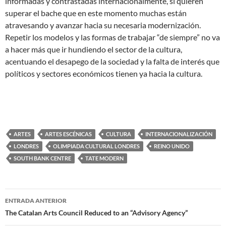
informadas y contrastadas internacionalmente, si quieren
superar el bache que en este momento muchas están
atravesando y avanzar hacia su necesaria modernización.
Repetir los modelos y las formas de trabajar “de siempre” no va
a hacer más que ir hundiendo el sector de la cultura,
acentuando el desapego de la sociedad y la falta de interés que
políticos y sectores económicos tienen ya hacia la cultura.
ARTES
ARTES ESCÉNICAS
CULTURA
INTERNACIONALIZACIÓN
LONDRES
OLIMPIADA CULTURAL LONDRES
REINO UNIDO
SOUTH BANK CENTRE
TATE MODERN
Navegación
ENTRADA ANTERIOR
de
The Catalan Arts Council Reduced to an “Advisory Agency”