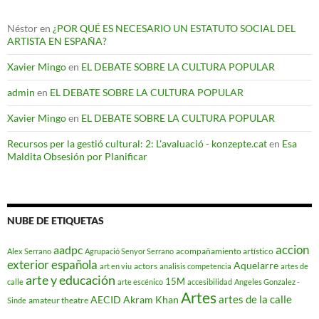
Néstor
en
¿POR QUÉ ES NECESARIO UN ESTATUTO SOCIAL DEL
ARTISTA EN ESPAÑA?
Xavier Mingo
en
EL DEBATE SOBRE LA CULTURA POPULAR
admin
en
EL DEBATE SOBRE LA CULTURA POPULAR
Xavier Mingo
en
EL DEBATE SOBRE LA CULTURA POPULAR
Recursos per la gestió cultural: 2: L'avaluació - konzepte.cat
en
Esa
Maldita Obsesión por Planificar
NUBE DE ETIQUETAS
accion
aadpc
acompañamiento artístico
Alex Serrano
Agrupació Senyor Serrano
exterior española
Aquelarre
actors
art en viu
analisis competencia
artes de
arte y educación
15M
calle
arte escénico
accesibilidad
Angeles Gonzalez -
Artes
artes de la calle
AECID
Akram Khan
amateur theatre
Sinde