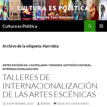
Saltar
al
contenido
Buscar
Cultura es Política
MENÚ
PRINCI
Archivo de la etiqueta: Harrobia
ARTES ESCÉNICAS
,
CASTELLANO / SPANISH
,
GESTIÓN CULTURAL
,
INTERNACIONALIZACIÓN
TALLERES DE
INTERNACIONALIZACIÓN
DE LAS ARTES ESCÉNICAS
8 SEPTIEMBRE, 2011
ADMIN
DEJA UN COMENTARIO