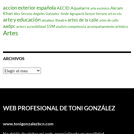
accion exterior española
AECID
Aquelarre
Akram
arte escénico
Khan
Alex Serrano
Angeles Gonzalez -Sinde
Agrupació Senyor Serrano
art en viu
arte y educación
artes de la calle
amateur theatre
artes de calle
aadpc
15M
actors
acompañamiento artístico
accesibilidad
analisis competencia
Artes
ARCHIVOS
Archivos
WEB PROFESIONAL DE TONI GONZÁLEZ
www.tonigonzalezbcn.com
No dejéis de visitar mi web, especializada en movilidad,