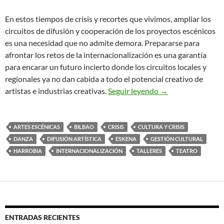
En estos tiempos de crisis y recortes que vivimos, ampliar los
circuitos de difusión y cooperación de los proyectos escénicos
es una necesidad que no admite demora. Prepararse para
afrontar los retos de la internacionalización es una garantía
para encarar un futuro incierto donde los circuitos locales y
regionales ya no dan cabida a todo el potencial creativo de
Talleres de Interna
artistas e industrias creativas.
Seguir leyendo
→
ARTES ESCÉNICAS
BILBAO
CRISIS
CULTURA Y CRISIS
DANZA
DIFUSIÓN ARTÍSTICA
ESKENA
GESTIÓN CULTURAL
HARROBIA
INTERNACIONALIZACIÓN
TALLERES
TEATRO
ENTRADAS RECIENTES