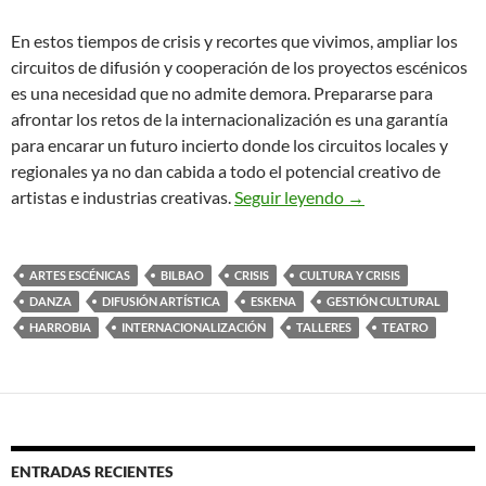
En estos tiempos de crisis y recortes que vivimos, ampliar los
circuitos de difusión y cooperación de los proyectos escénicos
es una necesidad que no admite demora. Prepararse para
afrontar los retos de la internacionalización es una garantía
para encarar un futuro incierto donde los circuitos locales y
regionales ya no dan cabida a todo el potencial creativo de
Talleres de Interna
artistas e industrias creativas.
Seguir leyendo
→
ARTES ESCÉNICAS
BILBAO
CRISIS
CULTURA Y CRISIS
DANZA
DIFUSIÓN ARTÍSTICA
ESKENA
GESTIÓN CULTURAL
HARROBIA
INTERNACIONALIZACIÓN
TALLERES
TEATRO
ENTRADAS RECIENTES