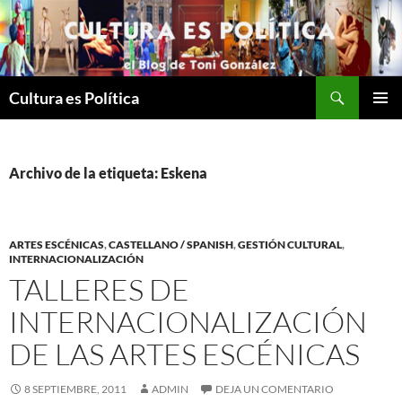
Saltar
al
contenido
Buscar
Cultura es Política
MENÚ
PRINCI
Archivo de la etiqueta: Eskena
ARTES ESCÉNICAS
,
CASTELLANO / SPANISH
,
GESTIÓN CULTURAL
,
INTERNACIONALIZACIÓN
TALLERES DE
INTERNACIONALIZACIÓN
DE LAS ARTES ESCÉNICAS
8 SEPTIEMBRE, 2011
ADMIN
DEJA UN COMENTARIO