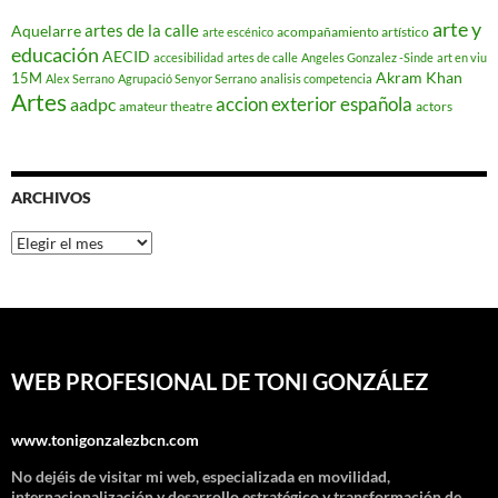
arte y
artes de la calle
Aquelarre
acompañamiento artístico
arte escénico
educación
AECID
accesibilidad
artes de calle
Angeles Gonzalez -Sinde
art en viu
Akram Khan
15M
Alex Serrano
Agrupació Senyor Serrano
analisis competencia
Artes
accion exterior española
aadpc
amateur theatre
actors
ARCHIVOS
Archivos
WEB PROFESIONAL DE TONI GONZÁLEZ
www.tonigonzalezbcn.com
No dejéis de visitar mi web, especializada en movilidad,
internacionalización y desarrollo estratégico y transformación de