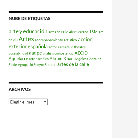
NUBE DE ETIQUETAS
arte y educación
15M
artes de calle
Alex Serrano
art
Artes
accion
acompañamiento artístico
en viu
exterior española
actors
amateur theatre
aadpc
AECID
accesibilidad
analisis competencia
Aquelarre
Akram Khan
arte escénico
Angeles Gonzalez -
artes de la calle
Sinde
Agrupació Senyor Serrano
ARCHIVOS
Archivos