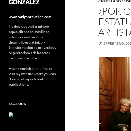
GONZÁLEZ
CASTELLANO / SPA
¿POR Q
www.tonigonzalezbcn.com
ESTATU
No dejéis de visitar mi web,
ARTIST
especializada en movilidad,
internacionalización y
desarrollo estratégico y
27 FEBRERO, 20
transformación de proyectos y
organizaciones de las artes
escénicas y la música
Also in English, don't miss to
visit my website where you can
download reports and
publications.
FACEBOOK