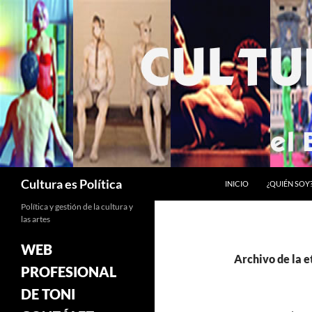
Saltar
al
contenido
Buscar
Cultura es Política
INICIO
¿QUIÉN SOY
Política y gestión de la cultura y
las artes
WEB
Archivo de la e
PROFESIONAL
DE TONI