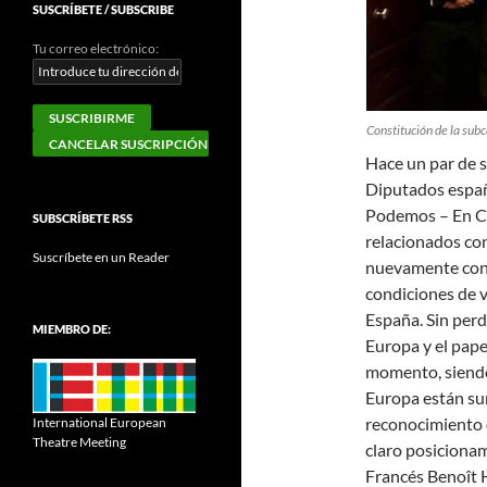
SUSCRÍBETE / SUBSCRIBE
Tu correo electrónico:
Constitución de la subc
Hace un par de 
Diputados españ
Podemos – En Co
SUBSCRÍBETE RSS
relacionados con 
Suscríbete en un Reader
nuevamente con l
condiciones de vi
España. Sin perd
MIEMBRO DE:
Europa y el papel
momento, siendo
Europa están sur
reconocimiento de
International European
Theatre Meeting
claro posicionam
Francés Benoît H