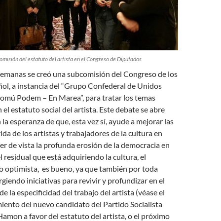
omisión del estatuto del artista en el Congreso de Diputados
semanas se creó una subcomisión del Congreso de los
ol, a instancia del “Grupo Confederal de Unidos
mú Podem – En Marea”, para tratar los temas
el estatuto social del artista. Este debate se abre
a esperanza de que, esta vez sí, ayude a mejorar las
da de los artistas y trabajadores de la cultura en
er de vista la profunda erosión de la democracia en
 residual que está adquiriendo la cultura, el
 optimista, es bueno, ya que también por toda
giendo iniciativas para revivir y profundizar en el
 la especificidad del trabajo del artista (véase el
iento del nuevo candidato del Partido Socialista
amon a favor del estatuto del artista, o el próximo