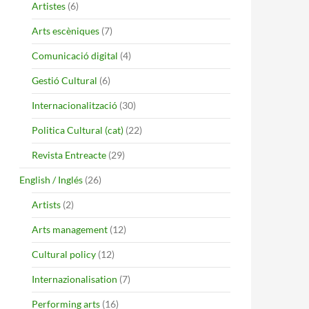
Artistes
(6)
EN ESPAÑA?
Arts escèniques
(7)
Comunicació digital
(4)
Gestió Cultural
(6)
Internacionalització
(30)
Politica Cultural (cat)
(22)
Revista Entreacte
(29)
English / Inglés
(26)
Artists
(2)
Arts management
(12)
Cultural policy
(12)
Internazionalisation
(7)
Performing arts
(16)