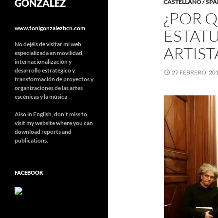
GONZÁLEZ
CASTELLANO / SPA
¿POR Q
www.tonigonzalezbcn.com
ESTATU
No dejéis de visitar mi web,
ARTIST
especializada en movilidad,
internacionalización y
desarrollo estratégico y
27 FEBRERO, 20
transformación de proyectos y
organizaciones de las artes
escénicas y la música
Also in English, don't miss to
visit my website where you can
download reports and
publications.
FACEBOOK