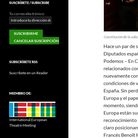
SUSCRÍBETE / SUBSCRIBE
Tu correo electrónico:
Constitución de la subc
Hace un par de 
Diputados españ
Podemos – En Co
SUBSCRÍBETE RSS
relacionados con 
Suscríbete en un Reader
nuevamente con l
condiciones de vi
España. Sin perd
MIEMBRO DE:
Europa y el papel
momento, siendo
Europa están sur
reconocimiento de
International European
Theatre Meeting
claro posicionam
Francés Benoît H