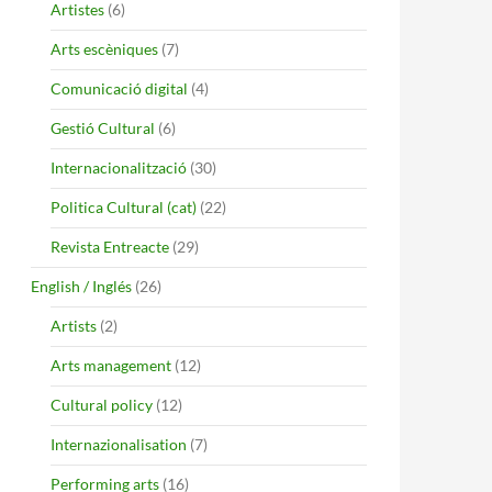
Artistes
(6)
EN ESPAÑA?
Arts escèniques
(7)
Comunicació digital
(4)
Gestió Cultural
(6)
Internacionalització
(30)
Politica Cultural (cat)
(22)
Revista Entreacte
(29)
English / Inglés
(26)
Artists
(2)
Arts management
(12)
Cultural policy
(12)
Internazionalisation
(7)
Performing arts
(16)