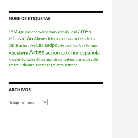
NUBE DE ETIQUETAS
arte y
15M
Agrupació Senyor Serrano
accesibilidad
educación
artes de la
Akram Khan
art en viu
aadpc
calle
AECID
actors
arte escénico
Alex Serrano
Artes
accion exterior española
Aquelarre
Angeles Gonzalez -Sinde
analisis competencia
artes de calle
amateur theatre
acompañamiento artístico
ARCHIVOS
Archivos