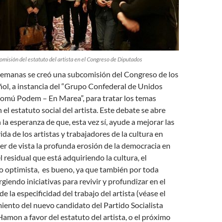
omisión del estatuto del artista en el Congreso de Diputados
semanas se creó una subcomisión del Congreso de los
ol, a instancia del “Grupo Confederal de Unidos
mú Podem – En Marea”, para tratar los temas
el estatuto social del artista. Este debate se abre
a esperanza de que, esta vez sí, ayude a mejorar las
da de los artistas y trabajadores de la cultura en
er de vista la profunda erosión de la democracia en
 residual que está adquiriendo la cultura, el
 optimista, es bueno, ya que también por toda
giendo iniciativas para revivir y profundizar en el
 la especificidad del trabajo del artista (véase el
iento del nuevo candidato del Partido Socialista
amon a favor del estatuto del artista, o el próximo