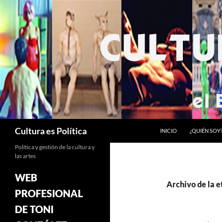
Saltar
al
contenido
Buscar
Cultura es Política
INICIO
¿QUIÉN SOY
Política y gestión de la cultura y
las artes
WEB
Archivo de la e
PROFESIONAL
DE TONI