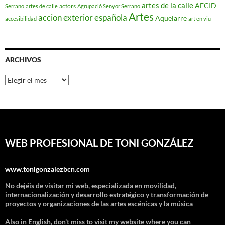
artes de la calle
AECID
actors
Serrano
artes de calle
Agrupació Senyor Serrano
Artes
accion exterior española
Aquelarre
accesibilidad
art en viu
ARCHIVOS
Archivos
WEB PROFESIONAL DE TONI GONZÁLEZ
www.tonigonzalezbcn.com
No dejéis de visitar mi web, especializada en movilidad,
internacionalización y desarrollo estratégico y transformación de
proyectos y organizaciones de las artes escénicas y la música
Also in English, don't miss to visit my website where you can