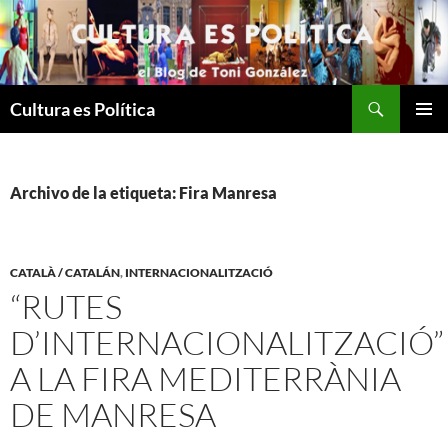
Saltar
al
contenido
Buscar
Cultura es Política
MENÚ
PRINCI
Archivo de la etiqueta: Fira Manresa
CATALÀ / CATALÁN
,
INTERNACIONALITZACIÓ
“RUTES
D’INTERNACIONALITZACIÓ”
A LA FIRA MEDITERRÀNIA
DE MANRESA