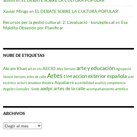
admin
en
EL DEBATE SOBRE LA CULTURA POPULAR
Xavier Mingo
en
EL DEBATE SOBRE LA CULTURA POPULAR
Recursos per la gestió cultural: 2: L'avaluació - konzepte.cat
en
Esa
Maldita Obsesión por Planificar
NUBE DE ETIQUETAS
arte y educación
Akram Khan
AECID
art en viu
Alex Serrano
Agrupació
Artes
accion exterior española
15M
Senyor Serrano
artes de calle
arte
Aquelarre
actors
amateur theatre
escénico
accesibilidad
analisis competencia
aadpc
artes de la calle
acompañamiento artístico
Angeles Gonzalez -Sinde
ARCHIVOS
Archivos