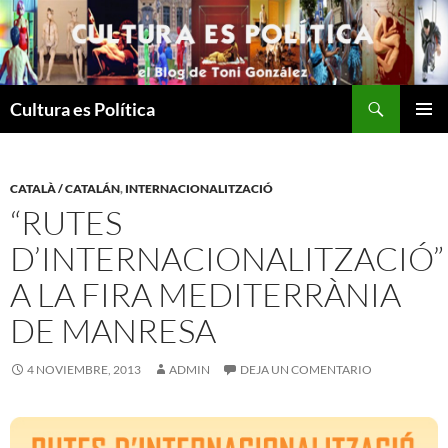
Saltar
al
contenido
Buscar
Cultura es Política
MENÚ
PRINCI
CATALÀ / CATALÁN
,
INTERNACIONALITZACIÓ
“RUTES
D’INTERNACIONALITZACIÓ”
A LA FIRA MEDITERRÀNIA
DE MANRESA
4 NOVIEMBRE, 2013
ADMIN
DEJA UN COMENTARIO