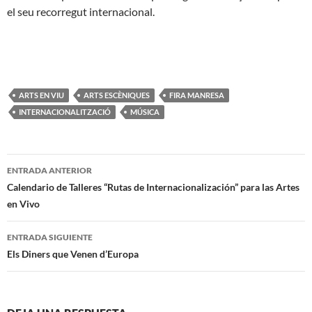
el seu recorregut internacional.
ARTS EN VIU
ARTS ESCÈNIQUES
FIRA MANRESA
INTERNACIONALITZACIÓ
MÚSICA
Navegación
ENTRADA ANTERIOR
de
Calendario de Talleres “Rutas de Internacionalización” para las Artes
en Vivo
entradas
ENTRADA SIGUIENTE
Els Diners que Venen d’Europa