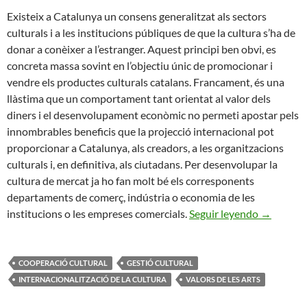
Existeix a Catalunya un consens generalitzat als sectors
culturals i a les institucions públiques de que la cultura s’ha de
donar a conèixer a l’estranger. Aquest principi ben obvi, es
concreta massa sovint en l’objectiu únic de promocionar i
vendre els productes culturals catalans. Francament, és una
llàstima que un comportament tant orientat al valor dels
diners i el desenvolupament econòmic no permeti apostar pels
innombrables beneficis que la projecció internacional pot
proporcionar a Catalunya, als creadors, a les organitzacions
culturals i, en definitiva, als ciutadans. Per desenvolupar la
cultura de mercat ja ho fan molt bé els corresponents
departaments de comerç, indústria o economia de les
Els Valors
institucions o les empreses comercials.
Seguir leyendo
→
COOPERACIÓ CULTURAL
GESTIÓ CULTURAL
INTERNACIONALITZACIÓ DE LA CULTURA
VALORS DE LES ARTS