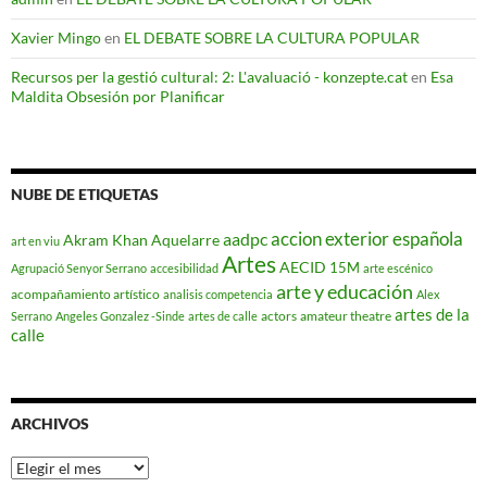
Xavier Mingo
en
EL DEBATE SOBRE LA CULTURA POPULAR
Recursos per la gestió cultural: 2: L'avaluació - konzepte.cat
en
Esa
Maldita Obsesión por Planificar
NUBE DE ETIQUETAS
accion exterior española
aadpc
Akram Khan
Aquelarre
art en viu
Artes
AECID
15M
Agrupació Senyor Serrano
accesibilidad
arte escénico
arte y educación
acompañamiento artístico
analisis competencia
Alex
artes de la
actors
amateur theatre
Serrano
Angeles Gonzalez -Sinde
artes de calle
calle
ARCHIVOS
Archivos