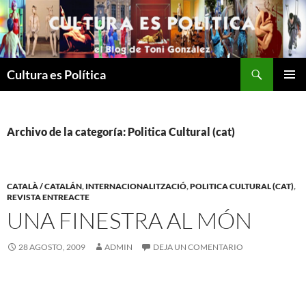
Saltar
al
contenido
Buscar
Cultura es Política
MENÚ
PRINCI
Archivo de la categoría: Politica Cultural (cat)
CATALÀ / CATALÁN
,
INTERNACIONALITZACIÓ
,
POLITICA CULTURAL (CAT)
,
REVISTA ENTREACTE
UNA FINESTRA AL MÓN
28 AGOSTO, 2009
ADMIN
DEJA UN COMENTARIO