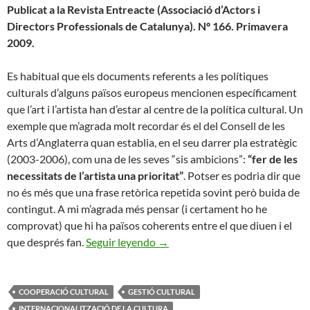
Publicat a la Revista Entreacte (Associació d’Actors i
Directors Professionals de Catalunya). Nº 166. Primavera
2009.
Es habitual que els documents referents a les polítiques
culturals d’alguns països europeus mencionen específicament
que l’art i l’artista han d’estar al centre de la política cultural. Un
exemple que m’agrada molt recordar és el del Consell de les
Arts d’Anglaterra quan establia, en el seu darrer pla estratègic
(2003-2006), com una de les seves “sis ambicions”:
“fer de les
necessitats de l’artista una prioritat”
. Potser es podria dir que
no és més que una frase retòrica repetida sovint però buida de
contingut. A mi m’agrada més pensar (i certament ho he
comprovat) que hi ha països coherents entre el que diuen i el
Una Finestra al Món
que després fan.
Seguir leyendo
→
COOPERACIÓ CULTURAL
GESTIÓ CULTURAL
INTERNACIONALITZACIÓ DE LA CULTURA